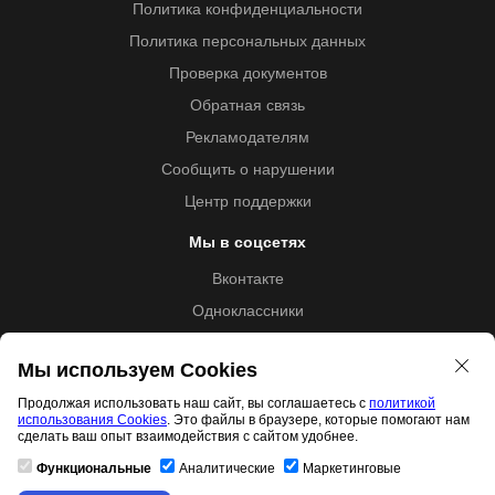
Политика конфиденциальности
Политика персональных данных
Проверка документов
Обратная связь
Рекламодателям
Сообщить о нарушении
Центр поддержки
Мы в соцсетях
Вконтакте
Одноклассники
Youtube
Мы используем Cookies
Продолжая использовать наш сайт, вы соглашаетесь с
политикой
использования Cookies
. Это файлы в браузере, которые помогают нам
Образовательная лицензия №5257 от 09.09.2020 (Л035-
сделать ваш опыт взаимодействия с сайтом удобнее.
01253-67/00192487)
Функциональные
Аналитические
Маркетинговые