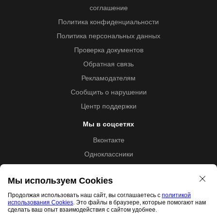
соглашение
Политика конфиденциальности
Политика персональных данных
Проверка документов
Обратная связь
Рекламодателям
Сообщить о нарушении
Центр поддержки
Мы в соцсетях
Вконтакте
Одноклассники
Youtube
Мы используем Cookies
Продолжая использовать наш сайт, вы соглашаетесь с
политикой
использования Cookies
. Это файлы в браузере, которые помогают нам
Образовательная лицензия №5257 от 09.09.2020 (Л035-
сделать ваш опыт взаимодействия с сайтом удобнее.