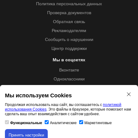
Политика персональных данных
Проверка документов
Обратная связь
Рекламодателям
Сообщить о нарушении
Центр поддержки
Мы в соцсетях
Вконтакте
Одноклассники
Youtube
Мы используем Cookies
Продолжая использовать наш сайт, вы соглашаетесь с
политикой
использования Cookies
. Это файлы в браузере, которые помогают нам
Образовательная лицензия №5257 от 09.09.2020 (Л035-
сделать ваш опыт взаимодействия с сайтом удобнее.
01253-67/00192487)
Функциональные
Аналитические
Маркетинговые
Принять настройки
Скачивание материала доступно только для