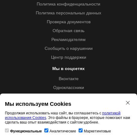
Политика конфиденциальности
Политика персональных данных
Проверка документов
Обратная связь
Рекламодателям
Сообщить о нарушении
Центр поддержки
Мы в соцсетях
Вконтакте
Одноклассники
Youtube
Мы используем Cookies
Продолжая использовать наш сайт, вы соглашаетесь с
политикой
использования Cookies
. Это файлы в браузере, которые помогают нам
Образовательная лицензия №5257 от 09.09.2020 (Л035-
сделать ваш опыт взаимодействия с сайтом удобнее.
01253-67/00192487)
Функциональные
Аналитические
Маркетинговые