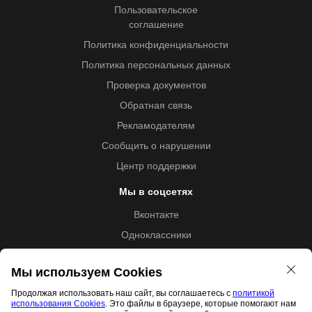
Пользовательское
соглашение
Политика конфиденциальности
Политика персональных данных
Проверка документов
Обратная связь
Рекламодателям
Сообщить о нарушении
Центр поддержки
Мы в соцсетях
Вконтакте
Одноклассники
Youtube
Мы используем Cookies
Продолжая использовать наш сайт, вы соглашаетесь с
политикой
использования Cookies
. Это файлы в браузере, которые помогают нам
Образовательная лицензия №5257 от 09.09.2020 (Л035-