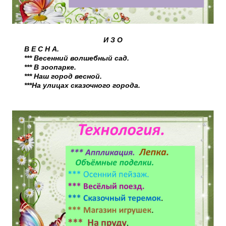
И З О
В Е С Н А.
*** Весенний волшебный сад.
*** В зоопарке.
*** Наш город весной.
***На улицах сказочного города.