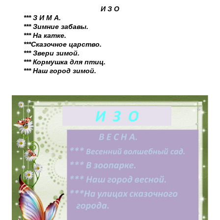
И З О
*** З И М А.
*** Зимние забавы.
*** На катке.
***Сказочное царство.
*** Звери зимой.
*** Кормушка для птиц.
*** Наш город зимой.