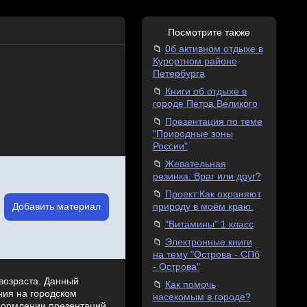
Посмотрите также
0б активном отдыхе в
Курортном районе
Петербурга
Книги об отдыхе в
городе Петра Великого
Презентация по теме
"Природные зоны
России"
Жевательная
резинка. Враг или друг?
Проект:Как охраняют
Добавить материал
природу в моём краю.
"Витамины" 1 класс
Электронные книги
на тему "Острова - СПб
- Острова"
возраста. Данный
Как помочь
ния на городском
насекомым в городе?
оформлении презентаций