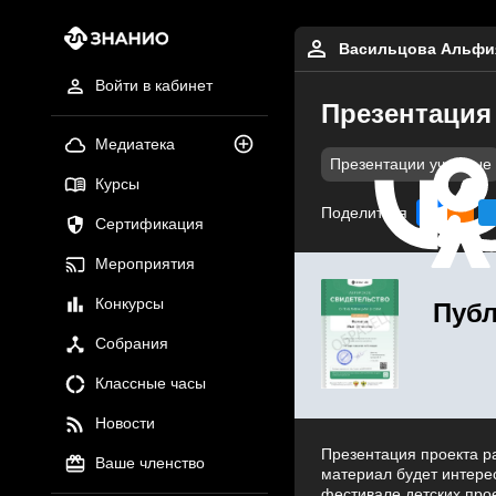
Васильцова Альфи
Войти в кабинет
Презентация 
Медиатека
Презентации учебные
Курсы
Поделиться
Сертификация
Мероприятия
Конкурсы
Публ
Собрания
Классные часы
Новости
Презентация проекта р
Ваше членство
материал будет интере
фестивале детских прое