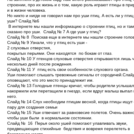
строении, про их жизнь и о том, какую роль играют птицы в пр
и в жизни человека.
Но никто и нигде не говорил нам про уши птиц. А есть ли у птиц
уши? Слайд №6
В интернете мы нашли информацию о строении птиц, но и та
сказано про уши. Слайд № 7 А где уши у птиц?
Слайд № 8 Поискав еще в интернете мы нашли строение голо
Слайд № 9 Узнали, что у птиц есть уши ­
2 слуховых отверстия,
покрытых перьями. Они находятся по бокам от глаз.
Слайд № 10 У птенцов слуховые отверстия открываются лишь 
несколько дней после рождения.
Слайд № 11 У птиц есть свои особенности слухового органа.
Уши помогают слышать тревожные сигналы от сородичей.Слай
оповещают, что это место принадлежит им.
Слайд № 13 Голодные птенцы кричат, чтобы родители услышал
накормили или перетащили в гнездо, если вдруг малыш выпал
него.
Слайд № 14 Слух необходим птицам весной, когда птицы ищут
пару для создания семьи
Слайд № 15 Уши отвечают за равновесие полетов. Очень важн
чтобы уши были в нормальном состоянии.
Слайд № 16 Перья около ушей помогают улавливать звуки,
предвещающие стихийные бедствия и вовремя перелететь в