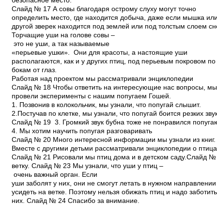
безопасное место.
Слайд № 17 А совы благодаря острому слуху могут точно
определить место, где находится добыча, даже если мышка ил
другой зверек находится под землей или под толстым слоем сн
Торчащие уши на голове совы –
это не уши, а так называемые
«перьевые ушки». Они для красоты, а настоящие уши
располагаются, как и у других птиц, под перьевым покровом п
бокам от глаз.
Работая над проектом мы рассматривали энциклопедии
Слайд № 18 Чтобы ответить на интересующие нас вопросы, м
провели эксперименты с нашим попугаем Гошей.
1. Позвонив в колокольчик, мы узнали, что попугай слышит.
2.Постучав по клетке, мы узнали, что попугай боится резких зву
Слайд № 19 3. Громкий звук бубна тоже не понравился попуга
4. Мы хотим научить попугая разговаривать
Слайд № 20 Много интересной информации мы узнали из книг.
Вместе с другими детьми рассматривали энциклопедии о птица
Слайд № 21 Рисовали мы птиц дома и в детском саду.Слайд № 
ветку. Слайд № 23 Мы узнали, что уши у птиц –
очень важный орган. Если
уши заболят у них, они не смогут летать в нужном направлении
усидеть на ветке. Поэтому нельзя обижать птиц и надо заботит
них. Слайд № 24 Спасибо за внимание.