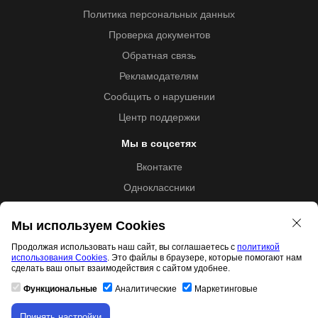
Политика персональных данных
Проверка документов
Обратная связь
Рекламодателям
Сообщить о нарушении
Центр поддержки
Мы в соцсетях
Вконтакте
Одноклассники
Youtube
Мы используем Cookies
Продолжая использовать наш сайт, вы соглашаетесь с
политикой
использования Cookies
. Это файлы в браузере, которые помогают нам
Образовательная лицензия №5257 от 09.09.2020 (Л035-
сделать ваш опыт взаимодействия с сайтом удобнее.
01253-67/00192487)
Функциональные
Аналитические
Маркетинговые
Принять настройки