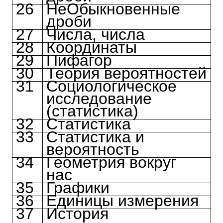
26
НеОбыкновенные
дроби
27
Числа, числа
28
Координаты
29
Пифагор
30
Теория вероятностей
31
Социологическое
исследование
(статистика)
32
Статистика
33
Статистика и
вероятность
34
Геометрия вокруг
нас
35
Графики
36
Единицы измерения
37
История