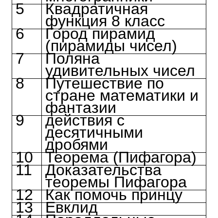
5
Квадратичная
функция 8 класс
6
Город пирамид
(пирамиды чисел)
7
Поляна
удивительных чисел
8
Путешествие по
стране математики и
фантазии
9
действия с
десятичными
дробями
10
Теорема (Пифагора)
11
Доказательства
теоремы Пифагора
12
Как помочь принцу
13
Евклид