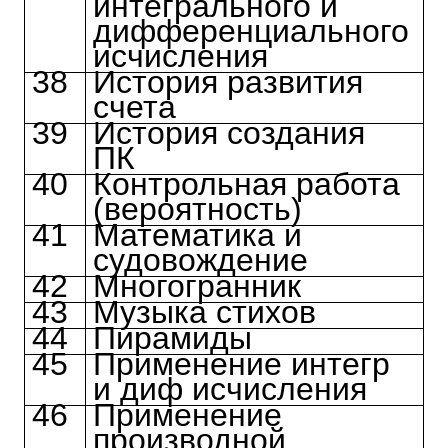
интегрального и
дифференциального
исчисления
38
История развития
счета
39
История создания
ПК
40
Контрольная работа
(вероятность)
41
Математика и
судовождение
42
Многогранник
43
Музыка стихов
44
Пирамиды
45
Применение интегр
и диф исчисления
46
Применение
производной