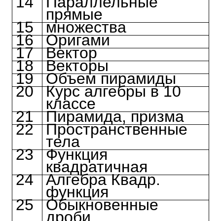
14
Параллельные
прямые
15
множества
16
Оригами
17
Вектор
18
Векторы
19
Объем пирамиды
20
Курс алгебры в 10
классе
21
Пирамида, призма
22
Пространственные
тела
23
Функция
квадратичная
24
Алгебра Квадр.
функция
25
Обыкновенные
дроби