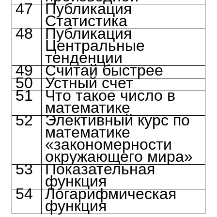
47
Публикация
Статистика
48
Публикация
Центральные
тенденции
49
Считай быстрее
50
Устный счет
51
Что такое число в
математике
52
Элективный курс по
математике
«закономерности
окружающего мира»
53
Показательная
функция
54
Логарифмическая
функция