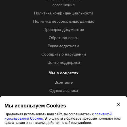
соглашение
Политика конфиденциальности
Политика персональных данных
Проверка документов
Обратная связь
Рекламодателям
Сообщить о нарушении
Центр поддержки
Мы в соцсетях
Вконтакте
Одноклассники
Youtube
Мы используем Cookies
Продолжая использовать наш сайт, вы соглашаетесь с
политикой
использования Cookies
. Это файлы в браузере, которые помогают нам
Образовательная лицензия №5257 от 09.09.2020 (Л035-
сделать ваш опыт взаимодействия с сайтом удобнее.