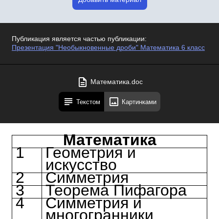
Публикация является частью публикации:
Презентация "Необыкновенные дроби" Математика 6 класс
Математика.doc
Текстом
Картинками
Математика
1
Геометрия и
искусство
2
Симметрия
3
Теорема Пифагора
4
Симметрия и
многогранники