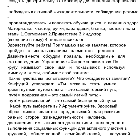
создать доверительную атмосферу для общения старшекласс
­
побуждать к активной жизнедеятельности, соблюдению режима 
­
пропагандировать и вовлекать обучающихся к ведению здоро
Материалы: кластер, ручки, карандаши, бланки, чистые листы
этапы 1.Оргмомент 2.Приветствие 3.Индуктор
(введение в тему) 4. педагог­психолог
Здравствуйте ребята! Приглашаю вас на занятие, которое
пройдет с использованием элементов тренинга.
Давайте вместе обсудим правила, необходимые для
его проведения. Упражнение «Хитрое знакомство» По
кругу называют своё имя и показывают, используя
мимику и жесты, любимое своё занятие. ­
Какие чувства вы испытываете? ­ Что ожидаете от занятия?
Конфуций утверждал: «Ты можешь стать умнее
тремя путями: ­путём опыта – это самый горький путь; ­
путём подражания – это самый легкий путь; ­
путём размышлений – это самый благородный путь» ­
Какой путь выберете вы? Аргументируйте. Здоровый
образ жизни является предпосылкой для развития
разных сторон жизнедеятельности человека,
достижения им активного долголетия и полноценного
выполнения социальных функций для активного участия в
трудовой, общественной, семейно­бытовой, досуговой