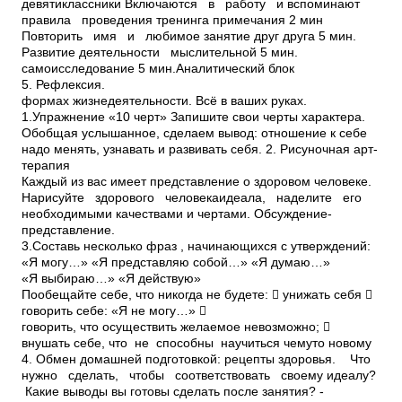
девятиклассники Включаются в работу и вспоминают
правила проведения тренинга примечания 2 мин
Повторить имя и любимое занятие друг друга 5 мин.
Развитие деятельности мыслительной 5 мин.
самоисследование 5 мин.Аналитический блок
5. Рефлексия.
формах жизнедеятельности. Всё в ваших руках.
1.Упражнение «10 черт» Запишите свои черты характера.
Обобщая услышанное, сделаем вывод: отношение к себе
надо менять, узнавать и развивать себя. 2. Рисуночная арт­
терапия
Каждый из вас имеет представление о здоровом человеке.
Нарисуйте здорового человека­идеала, наделите его
необходимыми качествами и чертами. Обсуждение­
представление.
3.Составь несколько фраз , начинающихся с утверждений:
«Я могу…» «Я представляю собой…» «Я думаю…»
«Я выбираю…» «Я действую»
Пообещайте себе, что никогда не будете:  унижать себя 
говорить себе: «Я не могу…» 
говорить, что осуществить желаемое невозможно; 
внушать себе, что не способны научиться чему­то новому
4. Обмен домашней подготовкой: рецепты здоровья. ­ Что
нужно сделать, чтобы соответствовать своему идеалу?
­ Какие выводы вы готовы сделать после занятия? ­