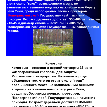
Кологрив
Кологрив – основан в первой четверти 16 века
как пограничная крепость для защиты
Московского государства. Название города
объясняют тем, что он стоит около “грив”-
возвышенного места, не заливаемыми вешними
водами,- на живописном берегу реки Унжи,
среди необозримых лесных просторов.
“Кологривский лес”- Государственный памятник
природы. Возраст деревьев достигает 350-400
лет, высота - 40-45 м,диаметр ствола –80-120 см.