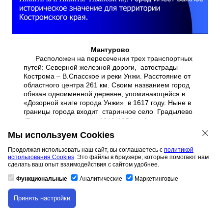
Мантурово
Расположен на пересечении трех транспортных
путей: Северной железной дороги, автострады
Кострома – В.Спасское и реки Унжи. Расстояние от
областного центра 261 км. Своим названием город
обязан одноименной деревне, упоминающейся в
«Дозорной книге города Унжи» в 1617 году. Ныне в
границы города входит старинное село Градылево
(Градулево), которое в 1619-1654 гг. было центром
унженской вотчины известных государственных
Мы используем Cookies
деятелей - бояр Романовых (Ивана Никитича и
Никиты Ивановича). Город имеет важное
Продолжая использовать наш сайт, вы соглашаетесь с
политикой
историческое значение для территории
использования Cookies
. Это файлы в браузере, которые помогают нам
Костромского края.
сделать ваш опыт взаимодействия с сайтом удобнее.
Функциональные
Аналитические
Маркетинговые
Принять настройки
Скачивание материала доступно только для
авторизованных пользователей.