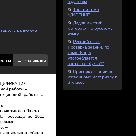
заданием
Тест по теме
УДАРЕНИЕ
Дидактический
материал по русскому
санию»» на втором
языку
Русский язык.
Проверка знаний. по
теме "Когда
употребляется
екстом
Картинками
заглавная буква?"
Проверка знаний по
изученному материалу в
3 классе
СПЕЦИФИКАЦИЯ
ной работы –
рекционной работы с
тов
 начального общего
М.: Просвещение, 2011.
рограмма
б. –
таты начального общего