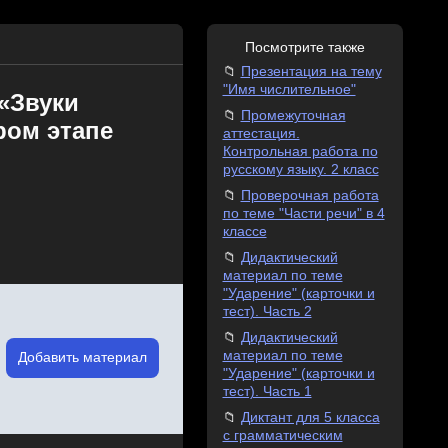
Посмотрите также
Презентация на тему
"Имя числительное"
«Звуки
Промежуточная
ром этапе
аттестация.
Контрольная работа по
русскому языку. 2 класс
Проверочная работа
по теме "Части речи" в 4
классе
Дидактический
материал по теме
"Ударение" (карточки и
тест). Часть 2
Дидактический
материал по теме
Добавить материал
"Ударение" (карточки и
тест). Часть 1
Диктант для 5 класса
с грамматическим