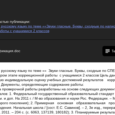
астью публикации:
 русскому языку по теме ««Звуки гласные. Буквы, сходные по напи
аботы с учащимися 2 классов
фикация.doc
Т
 русскому языку по теме «« Звуки гласные. Буквы, сходные по 
ом этапе коррекционной работы с учащимися 2 классов Цель дан
ую индивидуальную оценку учебных достижений результатов кор
 Документы, определяющие содержание работы:
а проверочной работы разработаны на основе следующих докумен
алов: 1. Федеральный государственный образовательный стандарт
м. и доп. На 2011 г. / М-во образования и науки Рос. Федерации. – 
второго поколения); 2. Примерная основная образовательная п
ения. Начальная школа / [сост. Е.С. Савинов]. – 2, 3­е изд., перера
2011. – 204 с. (с. 60­63, 137­139, 180­182); 3. Планируемые резуль