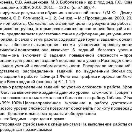
ксеева, С.В. Анащенкова, М.З. Биболетова и др.); под ред. Г.С. Ков
свещение, 2009, 2010, 2011. – 120 с. (с. 57-69); 4.
анируемых результатов обучения в начальной школе / (М.Ю. Де
левой, О.Б. Логиновой. – 1, 2, 3-е изд. – М.: Просвещение, 2009, 2010
рочной работы: Согласно поставленной цели по результатам работы
ихся на группы, которые различаются по состоянию базовой и п
есть предполагается достаточно тонкая дифференциация учащихся
риала. В связи с этим работа содержит две группы заданий, обяза
уппы – обеспечить выполнения всеми учащимися. проверку дост
атической подготовки, она включает 6 заданий базового уровн
уппы – она включает 2 задания повышенной сложности – пров
знания для решения заданий повышенного уровня.Распределение
 видам умений и способам деятельности. Распределение заданий 
ставлено распределение заданий по выделенным блокам сод
о заданий в работе Таблица 1 Фонетика, графика и орфоэпия Лек
я Всего заданий (вопросов) 6 1 1 1 9
авлено распределение заданий по уровню сложности в работе. Уро
балл за выполнение заданий данного уровня сложности Процент 
овня сложности от максимального балла за всю работу Таблица 2
 61% 39% 100% Целенаправленное включение в работу достато
зового уровня сложности позволяет обеспечить полноту проверки
тов. Дополнительные материалы и оборудование
ы необходима карандаш и ручка.
стирования (требования к специалистам) На выполнение работы от
проводиться независимыми