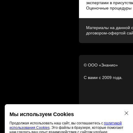
экспертами в присутств
Оценочные процедуры п
Материалы на данной с
договором-офертой са
© ООО «Знанио»
С вами с 2009 года.
Мы используем Cookies
Продолжая использовать наш сайт, вы соглашаетесь с
политикой
использования Cookies
. Это файлы в браузере, которые помогают
нам сделать ваш опыт взаимодействия с сайтом удобнее.