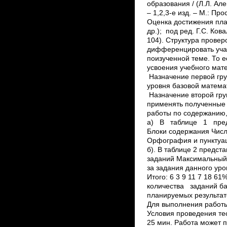
образования / (Л.Л. Але
– 1,2,3-е изд. – М.: Про
Оценка достижения пл
др.); под ред. Г.С. Кова
104). Структура прове
дифференцировать учащ
поизученной теме. То 
усвоения учебного мате
Назначение первой гр
уровня базовой матем
Назначение второй гр
применять полученные 
работы по содержанию,
а) В таблице 1 пред
Блоки содержания Числ
Орфография и пунктуаци
б). В таблице 2 предст
заданий Максимальный 
за задания данного ур
Итого: 6 3 9 11 7 18
количества заданий ба
планируемых результа
Для выполнения работ
Условия проведения те
25 мин. Работа может 