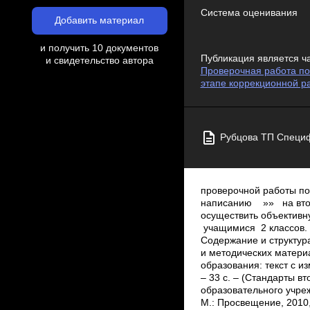
Система оценивания
Добавить материал
и получить 10 документов
Публикация является ч
и свидетельство автора
Проверочная работа по
этапе коррекционной р
Рубцова ТП Специ
проверочной работы по
написанию »» на втор
осуществить объективн
учащимися 2 классов.
Содержание и структур
и методических матери
образования: текст с из
– 33 с. – (Стандарты 
образовательного учрежд
М.: Просвещение, 2010, 