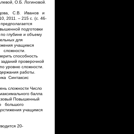
алевой, О.Б. Логиновой.
мидова, С.В. Иванов и
, 2011. – 215 с. (с. 46-
 предполагается
овышенной подготовки
 по глубине и объему
тельных для
ижения учащимся
я сложности.
ерить способность
 заданий проверочной
по уровню сложности.
ержания работы.
сика Синтаксис
вень сложности Число
максимального балла
 Базовый Повышенный
чно большого
 достижения учащимся
водится 20­