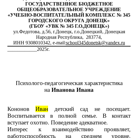
ГОСУДАРСТВЕННОЕ БЮДЖЕТНОЕ
ОБЩЕОБРАЗОВАТЕЛЬНОЕ УЧРЕЖДЕНИЕ
«УЧЕБНО-ВОСПИТАТЕЛЬНЫЙ КОМПЛЕКС №
345
ГОРОДСКОГО ОКРУГА ДОНЕЦК»
(ГБОУ «УВК №
345
Г.О.ДОНЕЦК»)
ул.Федотова, д.5
6
, г.Донецк, г.о.Донецкий, Донецкая
Народная Республика, 283
774
,
ИНН 9308010
342
,
e
-
mail
:
school
345
donetsk@
yandex
.
ru
____________2025г.
Психолого-педагогическая характеристика
на
Иванова
Ивана
Кононов
Иван
детский сад не посещает.
Воспитывается в полной семье. В контакт
вступает охотно. Поведение адекватное.
Интерес к взаимодействию проявляет,
работоспособность на среднем уровне.