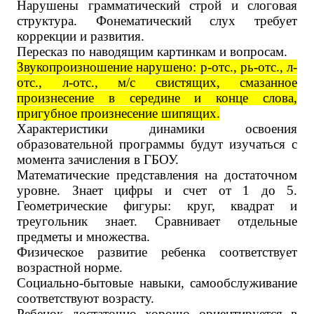
Нарушены грамматический строй и слоговая
структура. Фонематический слух требует
коррекции и развития.
Пересказ по наводящим картинкам и вопросам.
Звукопроизношение нарушено: р-отс., рь-отс., л-
отс., л-отс., м/с свистящих, смазанное
произнесение в середине и конце слова,
пригубное произнесение шипящих.
Характеристики динамики освоения
образовательной программы будут изучаться с
момента зачисления в ГБОУ.
Математические представления на достаточном
уровне. Знает цифры и счет от 1 до 5.
Геометрические фигуры: круг, квадрат и
треугольник знает. Сравнивает отдельные
предметы и множества.
Физическое развитие ребенка соответствует
возрастной норме.
Социально-бытовые навыки, самообслуживание
соответствуют возрасту.
Ребенок достаточно хорошо ориентируется в