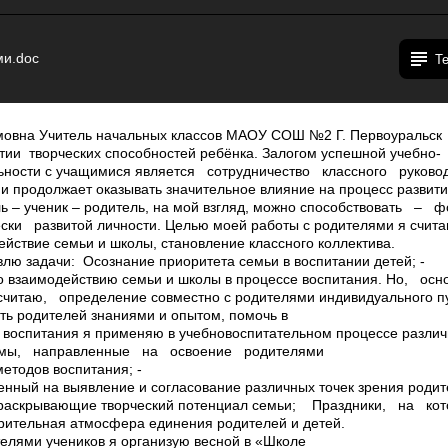
ми.doc
Т
мовна Учитель начальных классов МАОУ СОШ №2 Г. Первоуральск
итии творческих способностей ребёнка. Залогом успешной учебно­
льности с учащимися является сотрудничество классного руков
и продолжает оказывать значительное влияние на процесс развити
ль – ученик – родитель, на мой взгляд, можно способствовать 
ски развитой личности. Целью моей работы с родителями я счита
ствие семьи и школы, становление классного коллектива.
влю задачи: ­ Осознание приоритета семьи в воспитании детей; ­
о взаимодействию семьи и школы в процессе воспитания. Но, о
итаю, определение совместно с родителями индивидуального пут
ить родителей знаниями и опытом, помочь в
 воспитания я применяю в учебно­воспитательном процессе разли
мы, направленные на освоение родителями
етодов воспитания; ­
нный на выявление и согласование различных точек зрения родите
 раскрывающие творческий потенциал семьи; ­ Праздники, на к
ительная атмосфера единения родителей и детей.
телями учеников я организую весной в «Школе