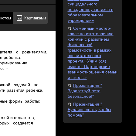
суицидального
поведения учащихся в
образовательном
екстом
Картинками
учреждении»
Семейный мастер-
класс по изготовлению
копилки с развитием
финансовой
грамотности в рамках
одителя с родителями,
воспитательного
я ребенка.
проекта «Учим (ся)
– формированию
вместе. Партнерские
ю: ­
взаимоотношения семьи
и школы»
сновной задачей по
Презентация "
и развития ребенка.
Здравствуй лето
безопасное!"
чные формы работы:­
Презентация "
Буллинг: знать, чтобы
помочь"
лей и педагогов; ­
оторых создается