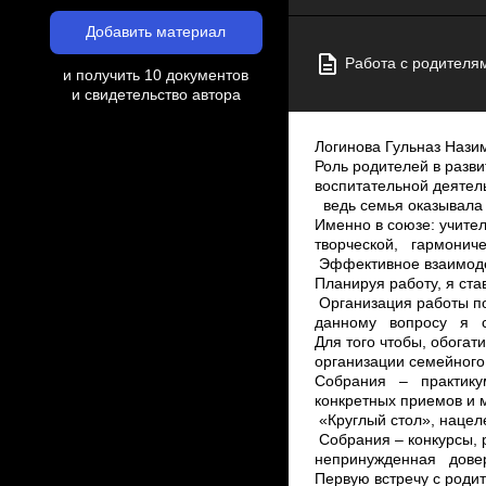
Добавить материал
Работа с родителя
и получить 10 документов
и свидетельство автора
Логинова Гульназ Нази
Роль родителей в разв
воспитательной деяте
ведь семья оказывала 
Именно в союзе: учите
творческой, гармониче
Эффективное взаимодей
Планируя работу, я ста
Организация работы п
данному вопросу я сч
Для того чтобы, обогат
организации семейного
Собрания – практику
конкретных приемов и м
«Круглый стол», нацеле
Собрания – конкурсы,
непринужденная довер
Первую встречу с роди