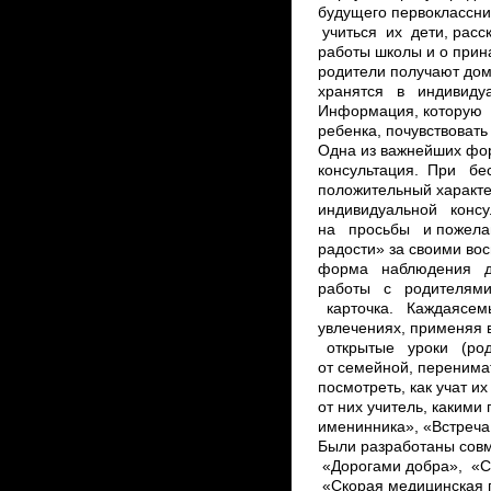
будущего первоклассни
учиться их дети, рас
работы школы и о прин
родители получают до
хранятся в индивиду
Информация, которую
ребенка, почувствовать
Одна из важнейших фо
консультация. При б
положительный характе
индивидуальной конс
на просьбы и пожела
радости» за своими в
форма наблюдения дае
работы с родителями
карточка. Каждаясем
увлечениях, применяя
открытые уроки (родит
от семейной, перенима
посмотреть, как учат их
от них учитель, каким
именинника», «Встреча
Были разработаны совме
«Дорогами добра», ­ «С
«Скорая медицинская п