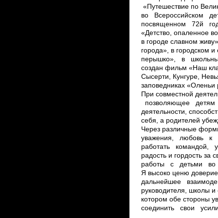
«Путешествие по Вели
во Всероссийском детс
посвященном 72­й го
«Детство, опаленное в
в городе славном живу
города», в городском 
перышко», в школьных 
создан фильм «Наш к
Сысерти, Кунгуре, Невь
заповедниках «Оленьи 
При совместной деятел
позволяющее детям и
деятельности, способс
себя, а родителей убе
Через различные форм
уважения, любовь к 
работать командой, 
радость и гордость за 
работы с детьми во 
Я высоко ценю доверие
дальнейшее взаимоде
руководителя, школы и 
котором обе стороны у
соединить свои усили