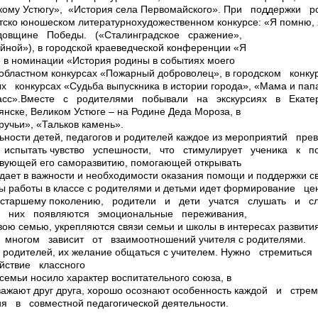
кому Устюгу», ­ «История села Первомайского». При поддержки 
ко­ юношеском литературно­художественном конкурсе: «Я помню, 
довщине Победы. («Сталинградское сражение»,
ойной»), в городской краеведческой конференции «Я
» в номинации «История родины в событиях моего
и областном конкурсах «Пожарный доброволец», в городском ко
конкурсах «Судьба выпускника в истории города», «Мама и папа 
ласс».Вместе с родителями побывали на экскурсиях в Екатер
янске, Великом Устюге – на Родине Деда Мороза, в
ручьи», «Тальков камень».
ьности детей, педагогов и родителей каждое из мероприятий пр
спытать чувство успешности, что стимулирует ученика к п
твующей его саморазвитию, помогающей открывать
ждает в важности и необходимости оказания помощи и поддержки 
ы работы в классе с родителями и детьми идет формирование ц
старшему поколению, родители и дети учатся слушать и сл
у них появляются эмоциональные переживания,
свою семью, укрепляются связи семьи и школы в интересах развит
многом зависит от взаимоотношений учителя с родителями.
 родителей, их желание общаться с учителем. Нужно стремитьс
йствие классного
семьи носило характер воспитательного союза, в
важают друг друга, хорошо осознают особенность каждой и стр
я в совместной педагогической деятельности.