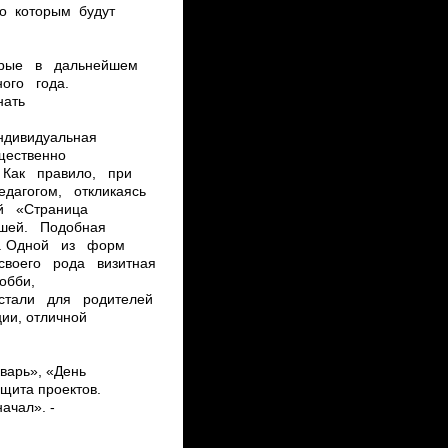
по которым будут
оторые в дальнейшем
ного года.
ать
индивидуальная
ущественно
е. Как правило, при
едагогом, откликаясь
й «Страница
лышей. Подобная
нка. Одной из форм
воего рода визитная
обби,
 стали для родителей
ии, отличной
кварь», «День
щита проектов.
ачал». ­