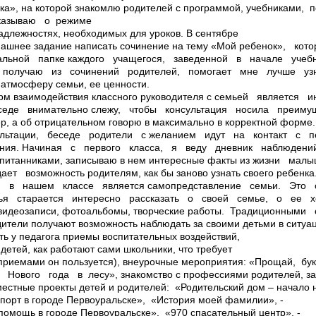
ка», на которой знакомлю родителей с программой, учебниками, 
сказываю о режиме
адлежностях, необходимых для уроков. В сентябре
машнее задание написать сочинение на тему «Мой ребенок», к
альной папке каждого учащегося, заведенной в начале учеб
 получаю из сочинений родителей, помогает мне лучше узн
 атмосферу семьи, ее ценности.
рм взаимодействия классного руководителя с семьей является 
еседе внимательно слежу, чтобы консультация носила преим
р, а об отрицательном говорю в максимально в корректной форм
ультации, беседе родители с желанием идут на контакт с п
ния. Начиная с первого класса, я веду дневник наблюдени
оспитанниками, записываю в нем интересные факты из жизни ма
т возможность родителям, как бы заново узнать своего ребе
 в нашем классе является самопредставление семьи. Это с
ья старается интересно рассказать о своей семье, о ее х
 видеозаписи, фотоальбомы, творческие работы. Традиционными
ели получают возможность наблюдать за своими детьми в ситуац
ть у педагога приемы воспитательных воздействий,
 детей, как работают сами школьники, что требует
и приемами он пользуется), внеурочные мероприятия: «Прощай, бу
 Нового года в лесу», знакомство с профессиями родителей, за
стные проекты детей и родителей: ­ «Родительский дом – начало н
порт в городе Первоуральске», ­ «История моей фамилии», ­
омощь в городе Первоуральске», ­ «970 спасательный центр», ­