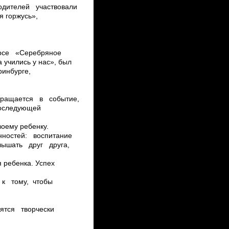
родителей участвовали
я горжусь»,
нкурсе «Серебряное
учились у нас», был
инбурге,
евращается в событие,
оследующей
своему ребенку.
енностей: воспитание
ышать друг друга,
ия ребенка. Успех
я к тому, чтобы
емятся творчески