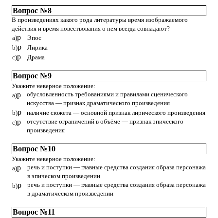
Вопрос №8
В произведениях какого рода литературы время изображаемого
действия и время повествования о нем всегда совпадают?
p
a)
Эпос
p
b)
Лирика
p
c)
Драма
Вопрос №9
Укажите неверное положение:
p
обусловленность требованиями и правилами сценического
a)
искусства — признак драматического произведения
p
b)
наличие сюжета — основной признак лирического произведения
p
отсутствие ограничений в объёме — признак эпического
c)
произведения
Вопрос №10
Укажите неверное положение:
p
речь и поступки — главные средства создания образа персонажа
a)
в эпическом произведении
p
речь и поступки — главные средства создания образа персонажа
b)
в драматическом произведении
Вопрос №11