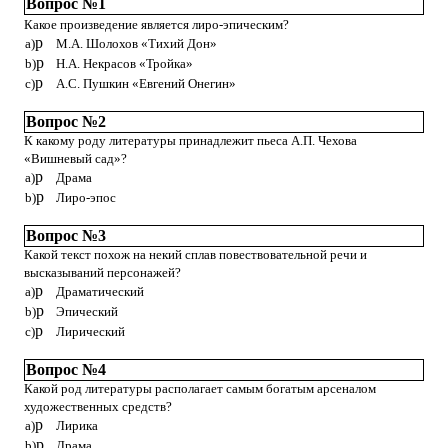
Вопрос №1
Какое произведение является лиро-эпическим?
p
a)
М.А. Шолохов «Тихий Дон»
p
b)
Н.А. Некрасов «Тройка»
p
c)
А.С. Пушкин «Евгений Онегин»
Вопрос №2
К какому роду литературы принадлежит пьеса А.П. Чехова
«Вишневый сад»?
p
a)
Драма
p
b)
Лиро-эпос
Вопрос №3
Какой текст похож на некий сплав повествовательной речи и
высказываний персонажей?
p
a)
Драматический
p
b)
Эпический
p
c)
Лирический
Вопрос №4
Какой род литературы располагает самым богатым арсеналом
художественных средств?
p
a)
Лирика
p
b)
Драма