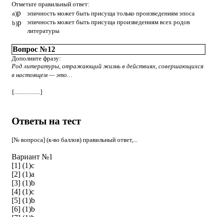
Отметьте правильный ответ:
p
a)
эпичность может быть присуща только произведениям эпоса
p
эпичность может быть присуща произведениям всех родов
b)
литературы
Вопрос №12
Дополните фразу:
Род литературы, отражающий жизнь в действиях, совершающихся
в настоящем — это…
[..................]
Ответы на тест
[№ вопроса] (к-во баллов) правильный ответ,...
Вариант
№1
[1] (1)c
[2] (1)a
[3] (1)b
[4] (1)c
[5] (1)b
[6] (1)b