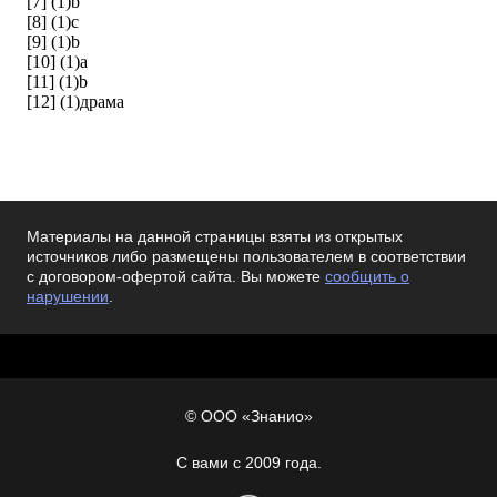
[7] (1)b
[8] (1)c
[9] (1)b
[10] (1)a
[11] (1)b
[12] (1)
драма
Материалы на данной страницы взяты из открытых
источников либо размещены пользователем в соответствии
с договором-офертой сайта. Вы можете
сообщить о
нарушении
.
© ООО «Знанио»
С вами с 2009 года.