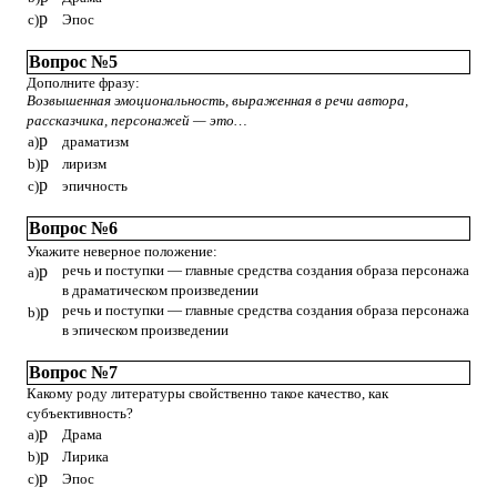
p
c)
Эпос
Вопрос №5
Дополните фразу:
Возвышенная эмоциональность, выраженная в речи автора,
рассказчика, персонажей — это…
p
a)
драматизм
p
b)
лиризм
p
c)
эпичность
Вопрос №6
Укажите неверное положение:
p
речь и поступки — главные средства создания образа персонажа
a)
в драматическом произведении
p
речь и поступки — главные средства создания образа персонажа
b)
в эпическом произведении
Вопрос №7
Какому роду литературы свойственно такое качество, как
субъективность?
p
a)
Драма
p
b)
Лирика
p
c)
Эпос