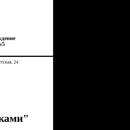
ждение
№5
тская, 24
аками"