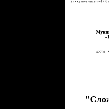
2) к сумме чисел –17,6 
Муниц
«
142701, 
"Слож