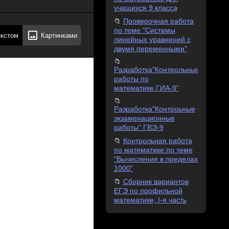
учащихся 9 класса
Проверочная работа
по теме "Системы
екстом
Картинками
линейных уравнений с
двумя переменными"
Разработка"Контрольные
работы по
математике.ГИА-9"
Разработка"Контроьные
экзаменационные
работы" ГВЭ-9
Контрольная работа
по математике по теме
"Вычисления в пределах
1000"
Сборник вариантов
ЕГЭ по профильной
математике, I-я часть