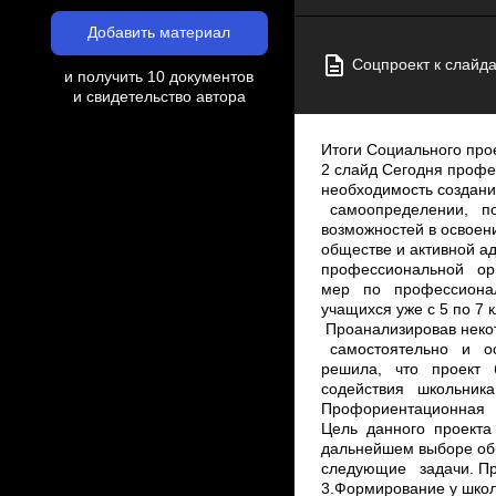
Добавить материал
Соцпроект к слайд
и получить 10 документов
и свидетельство автора
Итоги Социального про
2 слайд Сегодня профе
необходимость создан
самоопределении, по
возможностей в освоен
обществе и активной а
профессиональной ор
мер по профессиональ
учащихся уже с 5 по 7 
Проанализировав некот
самостоятельно и ос
решила, что проект 
содействия школьника
Профориентационная р
Цель данного проекта
дальнейшем выборе о
следующие задачи. Пр
3.Формирование у школ