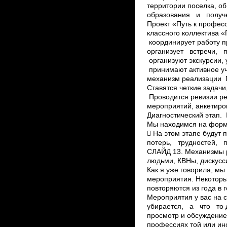
территории поселка, о
образования и получе
Проект «Путь к профес
классного коллектива 
координирует работу п
организует встречи, 
организуют экскурсии,
принимают активное у
механизм реализации П
Ставятся четкие задачи
Проводится ревизии ре
мероприятий, анкетиро
Диагностический этап.
Мы находимся на форм
 На этом этапе будут
потерь, трудностей, 
СЛАЙД 13. Механизмы р
людьми, КВНы, дискусс
Как я уже говорила, м
мероприятия. Некоторы
повторяются из года в 
Мероприятия у вас на 
убирается, а что­ то д
просмотр и обсуждение
профессиях той или ин