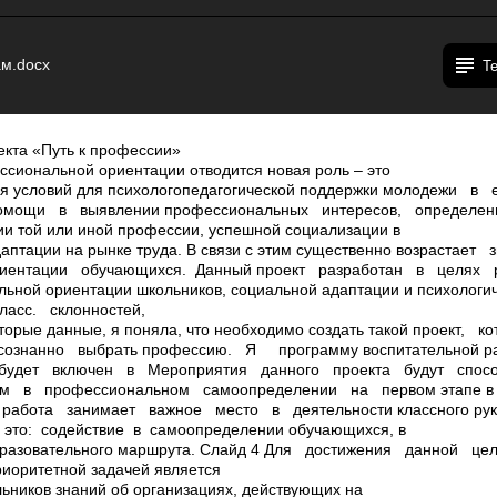
ам.docx
Т
екта «Путь к профессии»
ссиональной ориентации отводится новая роль – это
ия условий для психолого­педагогической поддержки молодежи 
мощи в выявлении профессиональных интересов, определен
ии той или иной профессии, успешной социализации в
даптации на рынке труда. В связи с этим существенно возрастает
иентации обучающихся. Данный проект разработан в целях
ной ориентации школьников, социальной адаптации и психологич
класс. склонностей,
орые данные, я поняла, что необходимо создать такой проект,
ознанно выбрать профессию. Я программу воспитательной ра
будет включен в Мероприятия данного проекта будут спосо
м в профессиональном самоопределении на первом этапе в 5­
абота занимает важное место в деятельности классного руко
 это: содействие в самоопределении обучающихся, в
бразовательного маршрута. Слайд 4 Для достижения данной 
иоритетной задачей является
ьников знаний об организациях, действующих на