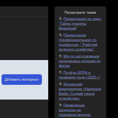
Посмотрите также
Презентация на тему:
"Тайна планеты
Меркурий"
Презентация
(профориентации) по
профессии :" Рабочий
зелёного хозяйства".
М/к по изготовлению
пальчиковых игрушек из
фетра
Полёты БПЛА в
правовом поле (2025 г.)
Добавить материал
Концепция
мероприятия «Hardware
Battle: Создай умное
устройство»
Проведение
экскурсии на
производственное