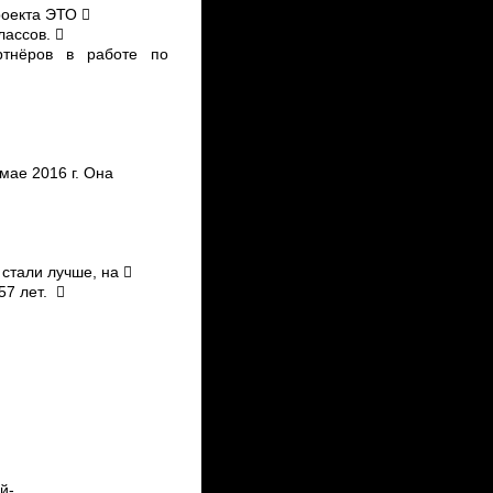
роекта ЭТО 
ассов. 
артнёров в работе по
мае 2016 г. Она
 стали лучше, на 
­7 лет. 
й­