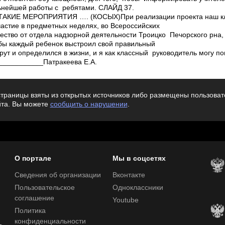
ьнейшей работы с ребятами. СЛАЙД 37.
КИЕ МЕРОПРИЯТИЯ …. (КОСЫХ)При реализации проекта наш клас
частие в предметных неделях, во Всероссийских
чество от отдела надзорной деятельности Троицко­ Печорского р­на
тобы каждый ребенок выстроил свой правильный
т и определился в жизни, и я как классный руководитель могу по
___________Патракеева Е.А.
траницы взяты из открытых источников либо размещены пользовате
йта. Вы можете
сообщить о нарушении
.
О портале
Мы в соцсетях
Сведения об организации
Вконтакте
Пользовательское
Одноклассники
соглашение
Youtube
Политика
конфиденциальности