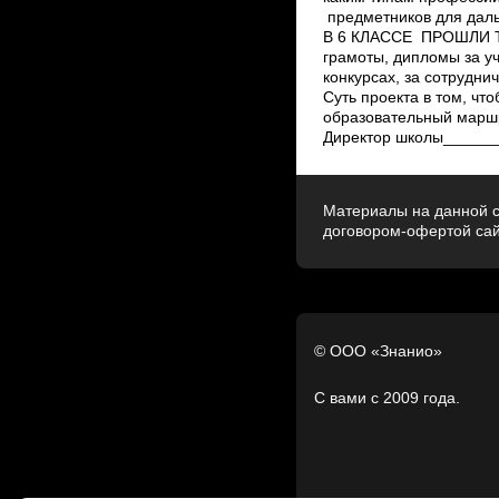
предметников для дал
В 6 КЛАССЕ ПРОШЛИ ТА
грамоты, дипломы за у
конкурсах, за сотрудни
Суть проекта в том, ч
образовательный маршру
Директор школы______
Материалы на данной с
договором-офертой са
© ООО «Знанио»
С вами с 2009 года.