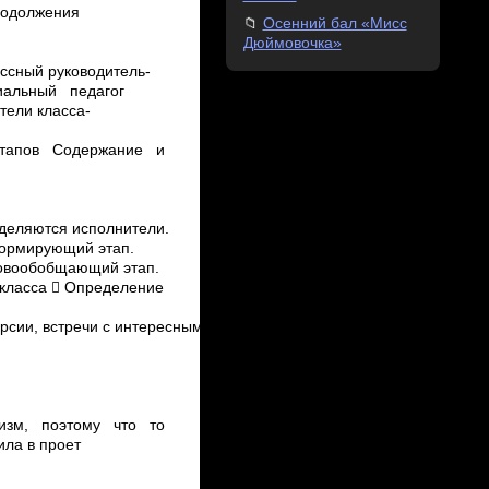
продолжения
Осенний бал «Мисс
Дюймовочка»
ассный руководитель­
циальный педагог­
ели класса­
4 этапов Содержание и
еделяются исполнители.
 Формирующий этап.
ово­обобщающий этап.
и класса  Определение
рсии, встречи с интересными
анизм, поэтому что­ то
ила в проет