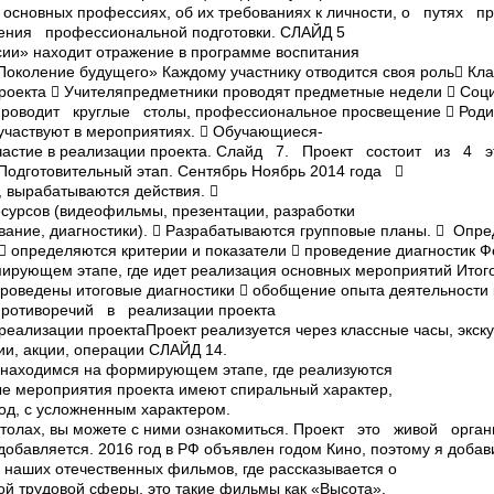
б основных профессиях, об их требованиях к личности, о путях 
ния профессиональной подготовки. СЛАЙД 5
сии» находит отражение в программе воспитания
«Поколение будущего» Каждому участнику отводится своя роль Кл
роекта  Учителя­предметники­ проводят предметные недели  Со
проводит круглые столы, профессиональное просвещение  Родит
 участвуют в мероприятиях.  Обучающиеся­
частие в реализации проекта. Слайд 7. Проект состоит из 
одготовительный этап. Сентябрь­ Ноябрь 2014 года 
, вырабатываются действия. 
сурсов (видеофильмы, презентации, разработки
вание, диагностики).  Разрабатываются групповые планы.  Опр
  определяются критерии и показатели  проведение диагностик
ирующем этапе, где идет реализация основных мероприятий Итог
 проведены итоговые диагностики  обобщение опыта деятельност
противоречий в реализации проекта
еализации проектаПроект реализуется через классные часы, экску
ии, акции, операции СЛАЙД 14.
ы находимся на формирующем этапе, где реализуются
е мероприятия проекта имеют спиральный характер,
год, с усложненным характером.
столах, вы можете с ними ознакомиться. Проект­ это живой орг
обавляется. 2016 год в РФ объявлен годом Кино, поэтому я добав
 наших отечественных фильмов, где рассказывается о
ой трудовой сферы, это такие фильмы как «Высота»,