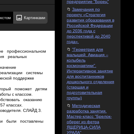
предприятие "Борец"
Замечания по
проекту «Стратегия
екстом
Картинками
развития образования в
Российской Федерации
до 2036 года с
перспективой до 2040
года».
"Геометрия для
в ее профессиональном
малышей. Авиация –
ия реальных
колыбель
космонавтики".
 значение
Интерактивное занятие
 реализации системы
для воспитанников
еской поддержке
дошкольного отделения
(старшая и
 который поможет детям
подготовительная
боты с классом.
группы)
бствовать оказанию
7 классах.
Методическая
водителя. СЛАЙД 3.
разработка занятия.
Мастер-класс "Брелок-
цели были поставлены
оберег из фетра
ЯЩЕРИЦА-СИЛА
УРАЛА"