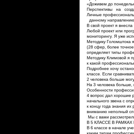
«Доживем до понедельн
Перспективы на созда
Личные профессиональ
данному направлению.
В свой проект я внесл
Любой проект или прог
мониторингу. Я уже ис
Методику Голомштока я 
(28 сфер, более точное
определяет типы профе
Методику Климовой я п
к какой профессиональ
Подробнее хочу остано
классе. Если сравниват
2 человека больше могу
На 3 человека больше,
Особенности профессии
4 вопрос дал хорошие р
начального звена с оп
к концу года знания и
вниманию неполный сп
Мы с вами рассмотрели
В 5 КЛАССЕ В РАМКА
В 6 классе в начале уч
каким типам профессии