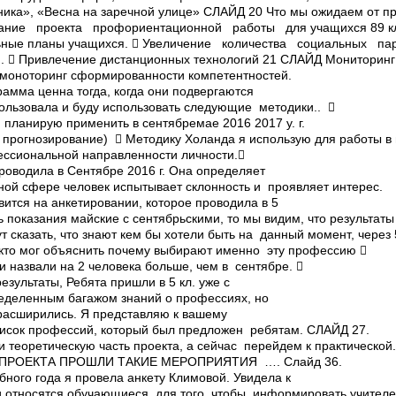
ика», «Весна на заречной улице» СЛАЙД 20 Что мы ожидаем от п
ние проекта профориентационной работы для учащихся 8­9 кл
ные планы учащихся.  Увеличение количества социальных п
  Привлечение дистанционных технологий 21 СЛАЙД Мониторинг
а моноторинг сформированности компетентностей.
рамма ценна тогда, когда они подвергаются
пользовала и буду использовать следующие методики.. 
планирую применить в сентябре­мае 2016­ 2017 у. г.
 прогнозирование)  Методику Холанда я использую для работы в 
ссиональной направленности личности.
роводила в Сентябре 2016 г. Она определяет
ной сфере человек испытывает склонность и проявляет интерес.
вится на анкетировании, которое проводила в 5
ь показания майские с сентябрьскими, то мы видим, что результаты
т сказать, что знают кем бы хотели быть на данный момент, через 5
 кто мог объяснить почему выбирают именно эту профессию 
 назвали на 2 человека больше, чем в сентябре. 
езультаты, Ребята пришли в 5 кл. уже с
ределенным багажом знаний о профессиях, но
х расширились. Я представляю к вашему
исок профессий, который был предложен ребятам. СЛАЙД 27.
 теоретическую часть проекта, а сейчас перейдем к практической.
Х ПРОЕКТА ПРОШЛИ ТАКИЕ МЕРОПРИЯТИЯ …. Слайд 36.
ебного года я провела анкету Климовой. Увидела к
 относятся обучающиеся, для того, чтобы информировать учителе