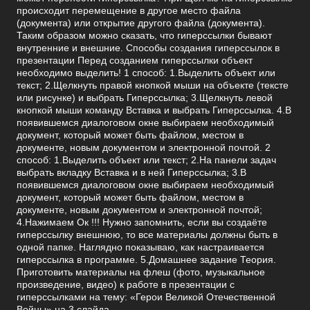
происходит перемещение в другое место файла
(документа) или открытие другого файла (документа).
Таким образом можно сказать, что гиперссылки бывают
внутренние и внешние. Способы создания гиперссылок в
презентации Перед созданием гиперссылки объект
необходимо выделить! 1 способ: 1.Выделить объект или
текст; 2.Щелкнуть правой кнопкой мыши на объекте (тексте
или рисунке) и выбрать Гиперссылка; 3.Щелкнуть левой
кнопкой мыши команду Вставка и выбрать Гиперссылка. 4.В
появившемся диалоговом окне выбираем необходимый
документ, который может быть файлом, местом в
документе, новым документом и электронной почтой. 2
способ: 1.Выделить объект или текст; 2.На панели задач
выбрать вкладку Вставка и в ней Гиперссылка; 3.В
появившемся диалоговом окне выбираем необходимый
документ, который может быть файлом, местом в
документе, новым документом и электронной почтой;
4.Нажимаем Ок !!! Нужно запомнить, если вы создаёте
гиперссылку внешнюю, то все материалы должны быть в
одной папке. Наглядно показываю, как настраивается
гиперссылка в программе. 5.Домашнее задание Теория.
Приготовить материалы на флеш (фото, музыкальное
произведение, видео) к работе в презентации с
гиперссылками на тему: «Герои Великой Отечественной
Войны» на 3 слайда.