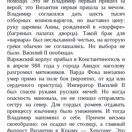
помощи. Это не Владимир первый пришел за
верой; это Византия первая пришла за мечом.
Владимир согласился дать шесть тысяч
отборных воинов-варягов, но выставил цену:
руку царевны Анны, рожденной в «порфире»
(багряных палатах дворца). Такой брак для
«варвара» был неслыханной честью, на которую
греки обычно не соглашались. Но выбора не
было. Василий II пообещал.
Варяжский корпус прибыл в Константинополь и
в апреле 988 года у города Авидос наголову
разгромил мятежников. Варда Фока внезапно
умер прямо на поле боя (вероятно, от яда или
сердечного приступа). Император Василий II
был спасен руками русских мечей. Но когда
опасность миновала, он не спешил отправлять
сестру на север. Для гордых ромеев отдавать
принцессу язычнику было унижением. И тогда
Владимир напомнил о себе. Причем весьма
своеобразно: он осадил не столицу, а главный
форпост Византии в Крыму — Херсонес. Это