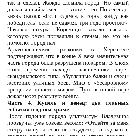
так и сделал. Жажда сломила город. Но самый
драматичный момент — взятие стен. По легенде,
князь сказал: «Если сдамся, в город войду как
победитель; если не сдамся, три года простою».
Начался штурм. Корсунцы зажгли насыпь,
которую русы привалили к стенам, но это не
помогло. Город пал.
Археологические раскопки в Херсонесе
подтверждают, что в конце X века значительная
часть города была разрушена пожаром. В слоях
этого времени находят наконечники стрел
скандинавского типа, обугленные балки и следы
жестоких уличных боев. Миф о «бескровном»
крещении остается мифом. Путь к новой вере
лежал через реальную войну.
Часть 4. Купель и венец: два главных
события в одном храме
После падения города ультиматум Владимира
прозвучал уже совсем весомо: «Отдайте за меня
сестру вашу, а если не отдадите, то сделаю и