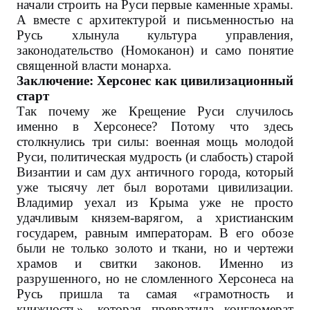
начали строить на Руси первые каменные храмы.
А вместе с архитектурой и письменностью на
Русь хлынула культура управления,
законодательство (Номоканон) и само понятие
священной власти монарха.
Заключение: Херсонес как цивилизационный
старт
Так почему же Крещение Руси случилось
именно в Херсонесе? Потому что здесь
столкнулись три силы: военная мощь молодой
Руси, политическая мудрость (и слабость) старой
Византии и сам дух античного города, который
уже тысячу лет был воротами цивилизации.
Владимир уехал из Крыма уже не просто
удачливым князем-варягом, а христианским
государем, равным императорам. В его обозе
были не только золото и ткани, но и чертежи
храмов и свитки законов. Именно из
разрушенного, но не сломленного Херсонеса на
Русь пришла та самая «грамотность и
книжность», которая превратила конгломерат