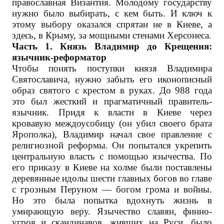
православная Византия. Молодому государству
нужно было выбирать, с кем быть. И ключ к
этому выбору оказался спрятан не в Киеве, а
здесь, в Крыму, за мощными стенами Херсонеса.
Часть 1. Князь Владимир до Крещения:
язычник-реформатор
Чтобы понять поступки князя Владимира
Святославича, нужно забыть его иконописный
образ святого с крестом в руках. До 988 года
это был жесткий и прагматичный правитель-
язычник. Придя к власти в Киеве через
кровавую междоусобицу (он убил своего брата
Ярополка), Владимир начал свое правление с
религиозной реформы. Он попытался укрепить
центральную власть с помощью язычества. По
его приказу в Киеве на холме были поставлены
деревянные идолы шести главных богов во главе
с грозным Перуном — богом грома и войны.
Но это была попытка вдохнуть жизнь в
умирающую веру. Язычество славян, финно-
угров и скандинавов, живших на Руси, было