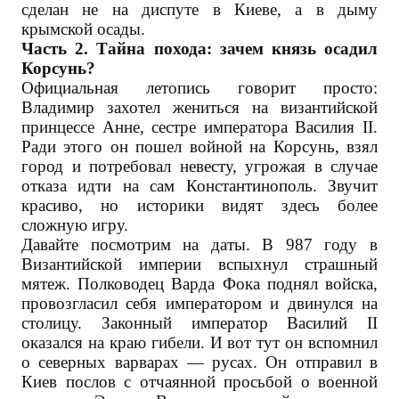
сделан не на диспуте в Киеве, а в дыму
крымской осады.
Часть 2. Тайна похода: зачем князь осадил
Корсунь?
Официальная летопись говорит просто:
Владимир захотел жениться на византийской
принцессе Анне, сестре императора Василия II.
Ради этого он пошел войной на Корсунь, взял
город и потребовал невесту, угрожая в случае
отказа идти на сам Константинополь. Звучит
красиво, но историки видят здесь более
сложную игру.
Давайте посмотрим на даты. В 987 году в
Византийской империи вспыхнул страшный
мятеж. Полководец Варда Фока поднял войска,
провозгласил себя императором и двинулся на
столицу. Законный император Василий II
оказался на краю гибели. И вот тут он вспомнил
о северных варварах — русах. Он отправил в
Киев послов с отчаянной просьбой о военной