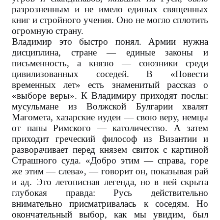
разрозненным и не имело единых священных
книг и стройного учения. Оно не могло сплотить
огромную страну.
Владимир это быстро понял. Армии нужна
дисциплина, стране — единые законы и
письменность, а князю — союзники среди
цивилизованных соседей. В «Повести
временных лет» есть знаменитый рассказ о
«выборе веры». К Владимиру приходят послы:
мусульмане из Волжской Булгарии хвалят
Магомета, хазарские иудеи — свою веру, немцы
от папы Римского — католичество. А затем
приходит греческий философ из Византии и
разворачивает перед князем свиток с картиной
Страшного суда. «Добро этим — справа, горе
же этим — слева», — говорит он, показывая рай
и ад. Это летописная легенда, но в ней скрыта
глубокая правда: Русь действительно
внимательно присматривалась к соседям. Но
окончательный выбор, как мы увидим, был