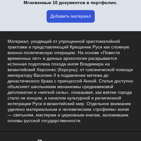
Мгновенные 10 документов в портфолио.
Добавить материал
Материал, уходящий от упрощенной хрестоматийной
трактовки и представляющий Крещение Руси как сложную
военно-политическую операцию. На основе «Повести
временных лет» и данных археологии раскрывается
истинная подоплека похода князя Владимира на
византийский Херсонес (Корсунь): от союзнической помощи
императору Василию II в подавлении мятежа до
династического брака с принцессой Анной. Статья доступно
объясняет школьникам механизмы средневековой
дипломатии и «мягкой силы», показывая, как взятие города
стало не концом, а началом культурной и религиозной
интеграции Руси в византийский мир. Отдельное внимание
уделено материальным и человеческим «трофеям» князя
— святыням, мастерам и церковным книгам, заложившим
основы русской государственности.