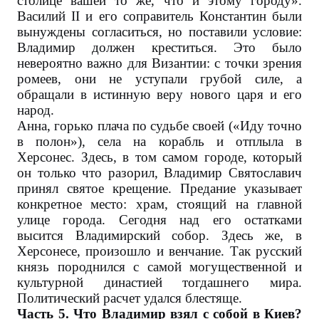
столице вашей то же, что и этому городу».
Василий II и его соправитель Константин были
вынуждены согласиться, но поставили условие:
Владимир должен креститься. Это было
невероятно важно для Византии: с точки зрения
ромеев, они не уступали грубой силе, а
обращали в истинную веру нового царя и его
народ.
Анна, горько плача по судьбе своей («Иду точно
в полон»), села на корабль и отплыла в
Херсонес. Здесь, в том самом городе, который
он только что разорил, Владимир Святославич
принял святое крещение. Предание указывает
конкретное место: храм, стоящий на главной
улице города. Сегодня над его остатками
высится Владимирский собор. Здесь же, в
Херсонесе, произошло и венчание. Так русский
князь породнился с самой могущественной и
культурной династией тогдашнего мира.
Политический расчет удался блестяще.
Часть 5. Что Владимир взял с собой в Киев?