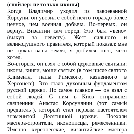
(спойлер: не только иконы)
Когда Владимир уходил из завоеванной
Корсуни, он увозил с собой нечто гораздо более
ценное, чем военная добыча. Во-первых, он
вернул Византии сам город. Это был «вено»
(выкуп за невесту). Жест сильного и
великодушного правителя, который показал: мне
не нужна ваша земля, я добился того, чего
хотел.
Во-вторых, он взял с собой церковные святыни:
иконы, книги, мощи святых (в том числе святого
Климента, папы Римского, казненного в
Херсонесе). Это стало духовным фундаментом
русской церкви. Но самое главное — он взял с
собой людей. С ним в Киев отправился
священник Анастас Корсунянин (тот самый
предатель!), который стал первым настоятелем
знаменитой Десятинной церкви. Поехали
мастера-строители, иконописцы, ремесленники.
Именно херсонесские, византийские мастера