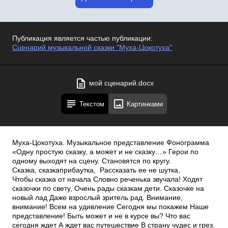
Публикация является частью публикации:
Сценарий музыкальной сказки "Муха-Цокотуха"
мой сценарий.docx
Текстом
Картинками
Муха-Цокотуха. Музыкальное представление Фонограмма
«Одну простую сказку, а может и не сказку…» Герои по
одному выходят на сцену. Становятся по кругу.
Сказка, сказка­прибаутка, Рассказать ее не шутка,
Чтобы сказка от начала Словно реченька звучала! Ходят
сказочки по свету, Очень рады сказкам дети. Сказочке на
новый лад Даже взрослый зритель рад. Внимание,
внимание! Всем на удивление Сегодня мы покажем Наше
представление! Быть может и не в курсе вы? Что вас
сегодня ждет А ждет вас путешествие В страну чудес и грез.