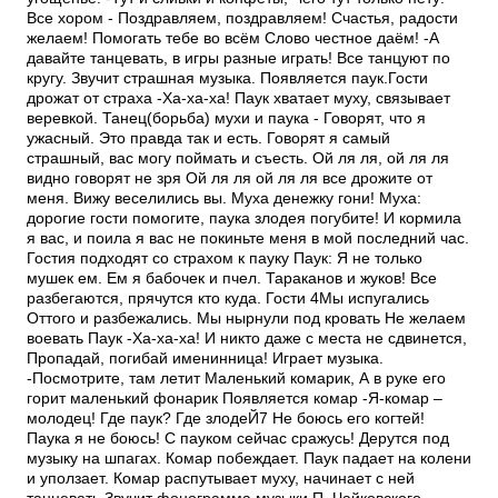
Все хором - Поздравляем, поздравляем! Счастья, радости
желаем! Помогать тебе во всём Слово честное даём! -А
давайте танцевать, в игры разные играть! Все танцуют по
кругу. Звучит страшная музыка. Появляется паук.Гости
дрожат от страха -Ха-ха-ха! Паук хватает муху, связывает
веревкой. Танец(борьба) мухи и паука - Говорят, что я
ужасный. Это правда так и есть. Говорят я самый
страшный, вас могу поймать и съесть. Ой ля ля, ой ля ля
видно говорят не зря Ой ля ля ой ля ля все дрожите от
меня. Вижу веселились вы. Муха денежку гони! Муха:
дорогие гости помогите, паука злодея погубите! И кормила
я вас, и поила я вас не покиньте меня в мой последний час.
Гостия подходят со страхом к пауку Паук: Я не только
мушек ем. Ем я бабочек и пчел. Тараканов и жуков! Все
разбегаются, прячутся кто куда. Гости 4Мы испугались
Оттого и разбежались. Мы нырнули под кровать Не желаем
воевать Паук -Ха-ха-ха! И никто даже с места не сдвинется,
Пропадай, погибай именинница! Играет музыка.
-Посмотрите, там летит Маленький комарик, А в руке его
горит маленький фонарик Появляется комар -Я-комар –
молодец! Где паук? Где злодеЙ7 Не боюсь его когтей!
Паука я не боюсь! С пауком сейчас сражусь! Дерутся под
музыку на шпагах. Комар побеждает. Паук падает на колени
и уползает. Комар распутывает муху, начинает с ней