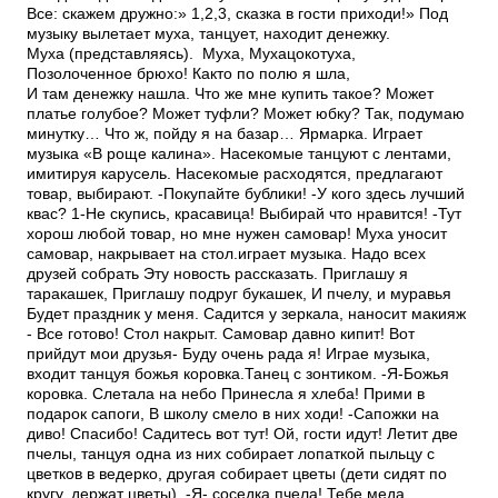
Все: скажем дружно:» 1,2,3, сказка в гости приходи!» Под
музыку вылетает муха, танцует, находит денежку.
Муха (представляясь). Муха, Муха­цокотуха,
Позолоченное брюхо! Как­то по полю я шла,
И там денежку нашла. Что же мне купить такое? Может
платье голубое? Может туфли? Может юбку? Так, подумаю
минутку… Что ж, пойду я на базар… Ярмарка. Играет
музыка «В роще калина». Насекомые танцуют с лентами,
имитируя карусель. Насекомые расходятся, предлагают
товар, выбирают. -Покупайте бублики! -У кого здесь лучший
квас? 1-Не скупись, красавица! Выбирай что нравится! -Тут
хорош любой товар, но мне нужен самовар! Муха уносит
самовар, накрывает на стол.играет музыка. Надо всех
друзей собрать Эту новость рассказать. Приглашу я
таракашек, Приглашу подруг букашек, И пчелу, и муравья
Будет праздник у меня. Садится у зеркала, наносит макияж
- Все готово! Стол накрыт. Самовар давно кипит! Вот
прийдут мои друзья- Буду очень рада я! Играе музыка,
входит танцуя божья коровка.Танец с зонтиком. -Я-Божья
коровка. Слетала на небо Принесла я хлеба! Прими в
подарок сапоги, В школу смело в них ходи! -Сапожки на
диво! Спасибо! Садитесь вот тут! Ой, гости идут! Летит две
пчелы, танцуя одна из них собирает лопаткой пыльцу с
цветков в ведерко, другая собирает цветы (дети сидят по
кругу, держат цветы). -Я- соседка пчела! Тебе меда