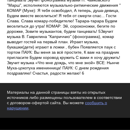
танцевать Звучит фонограмма музыки П. Чайковского
"Марш", исполняются музыкально-ритмические движения "
КОМАР (Мухе): Я тебя освободил, А теперь, душа-девица,
Будем вместе веселиться! Я тебя от смерти спас... Гости
Слава. Слава комару-победителю! Тарара-тарара Будем
веселиться до утра! КОМАР: Эй, сороконожки, бегите по
дорожке, Зовите музыкантов, будем танцевать! 5Звучит
музыка В. Гаврилина "Каприччио" (фонограмма), комар
выводит гостей на первый план. Играет музыка,
букашки(дети) играют в ложки , бубен Появляется паук с
тортом ПАУК: Вы меня за всё простите, К вам на праздник
пригласите Будем хоровод кружить С вами я хочу дружить!
Звучит музыка «Что мне дождь, что мне зной» ВСЕ: Нынче
Муха-цокотуха именинница! ПАУК: С днем рождения
поздравляю! Счастья, радости желаю! 6
Материалы на данной страницы взяты из открытых
источников либо размещены пользователем в соответствии
с договором-офертой сайта. Вы можете
сообщить о
нарушении
.