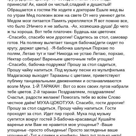
принесла! Ах, какой он чистый,сладкий и душистый!
Обращается к гостям Не ходите к докторам Ешьте мед вы
по утрам Мед полезен всем на свете От него умнеют дети.
Медом мозг питается Память укрепляется Я вот помню все,
что было 2Ничего я не забыла. -Ах, хозяюшка-душа! До чего
ж ты хороша. Вот тебе платочек- Будешь как цветочек
-Спасибо, спасибо мои дорогие! Садитесь за стол, самовар
готов. На полянку вылетает танцуя бабочка(дети сидят по
кругу, держат цветы). -Я-бабочка шалунья Порхаю по
полям, Летаю тут и там! Никогда не устаю Летаю, порхаю,
Нектар собираю! Вареньем цветочным тебя угощаю!
-Спасибо, бабочка-подружка! Прошу за стол садиться,
Прошу чайку напиться. Под музыку песни из мультфильма
Мадагаскар выходят Тараканы с цветами, приветствуют
публику танцевальными движениями и останавливаются
возле Мухи. 1-Й ТАРАКАН : Вот со всех своих лугов набрали
тебе цветов. 2-й таракан Поздравляем, поздравляем!
Счастья, радости желаем! Помогать тебе во всём Слово
честное даём! МУХА-ЦОКОТУХА: Спасибо, гости дорогие!
Прошу за стол садиться, Прошу чайку напиться. Гости
проходят за стол. Идет пир горой. Муха под музыку
суетится вокруг гостей 3-Бабочка-красавица! Кушайте
варенье или Вам не нравится мое угощенье? -Ваше
угощенье -просто объеденье! Просто загляденье ваше
угощенье! -Тут и сливки и конфеты, Чего тут только нету!