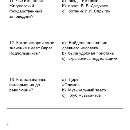
11. Чье имя носит
a)
акад. Тимирязев
Жигулевский
b)
проф. В. В. Докучаев
государственный
c)
ботаник И.И. Спрыгин
заповедник?
12. Какое историческое
a)
Найдено поселение
значение имеет Овраг
древнего человека
Подпольщиков?
b)
была удобная пристань
c)
скрывались подпольщики
13. Как называлась
a)
Цирк
филармония до
«Олимп»
революции?
b)
Музыкальный театр
c)
Клуб музыкантов