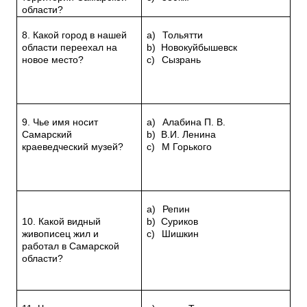
области?
8. Какой город в нашей
a)
Тольятти
области переехал на
b)
Новокуйбышевск
новое место?
c)
Сызрань
9. Чье имя носит
a)
Алабина П. В.
Самарский
b)
В.И. Ленина
краеведческий музей?
c)
М Горького
a)
Репин
10. Какой видный
b)
Суриков
живописец жил и
c)
Шишкин
работал в Самарской
области?