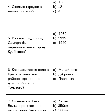
a)
10
4. Сколько городов в
b)
12
нашей области?
c)
4
a)
1932
5. В каком году город
b)
1935
Самара был
c)
1940
переименован в город
Куйбышев?
6. Как называется село в
a)
Михайлово
Красноармейском
b)
Дубровка
районе, где прошло
c)
Павловка
детство Алексея
Толстого?
7. Сколько км. Река
a)
425км
Волга протекает по
b)
350км
территории Самарской
c)
380км