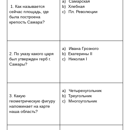
a)
Самарская
1. Как называется
b)
Хлебная
сейчас площадь, где
c)
Пл. Революции
была построена
крепость Самара?
a)
Ивана Грозного
2. По указу какого царя
b)
Екатерины
II
был утвержден герб г.
c)
Николая
I
Самары?
a)
Четырехугольник
3. Какую
b)
Треугольник
геометрическую фигуру
c)
Многоугольник
напоминает на карте
наша область?