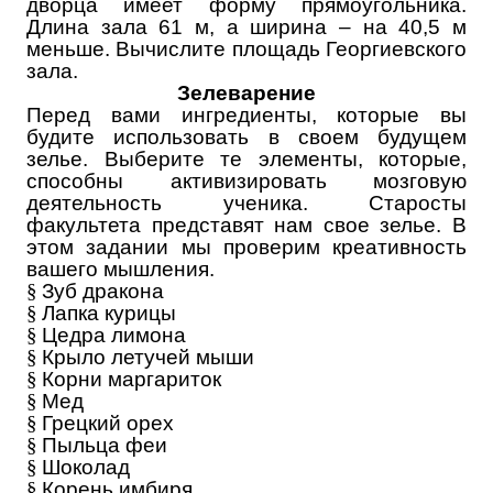
дворца имеет форму прямоугольника.
Длина зала 61 м, а ширина – на 40,5 м
меньше. Вычислите площадь Георгиевского
зала.
Зелеварение
Перед вами ингредиенты, которые вы
будите использовать в своем будущем
зелье. Выберите те элементы, которые,
способны активизировать мозговую
деятельность ученика. Старосты
факультета представят нам свое зелье. В
этом задании мы проверим креативность
вашего мышления.
§
Зуб дракона
§
Лапка курицы
§
Цедра лимона
§
Крыло летучей мыши
§
Корни маргариток
§
Мед
§
Грецкий орех
§
Пыльца феи
§
Шоколад
§
Корень имбиря