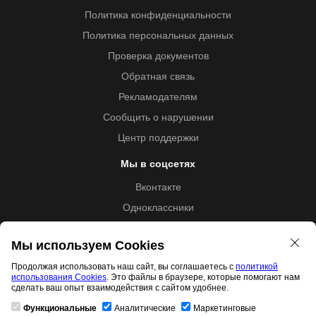
Политика конфиденциальности
Политика персональных данных
Проверка документов
Обратная связь
Рекламодателям
Сообщить о нарушении
Центр поддержки
Мы в соцсетях
Вконтакте
Одноклассники
Youtube
Мы используем Cookies
Продолжая использовать наш сайт, вы соглашаетесь с
политикой
использования Cookies
. Это файлы в браузере, которые помогают нам
Образовательная лицензия №5257 от 09.09.2020 (Л035-
сделать ваш опыт взаимодействия с сайтом удобнее.
01253-67/00192487)
Функциональные
Аналитические
Маркетинговые