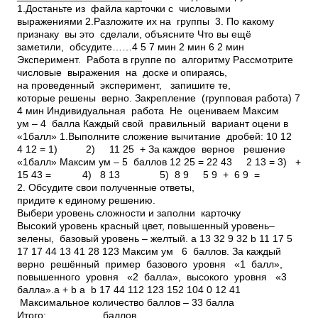
1.Достаньте из файла карточки с числовыми
выражениями 2.Разложите их на группы 3. По какому
признаку вы это сделали, объясните Что вы ещё
заметили, обсудите……4 5 7 мин 2 мин 6 2 мин
Эксперимент. Работа в группе по алгоритму Рассмотрите
числовые выражения на доске и опираясь,
на проведенный эксперимент, запишите те,
которые решены верно. Закрепление (групповая работа) 7
4 мин Индивидуальная работа Не оцениваем Максим
ум – 4 балла Каждый свой правильный вариант оцени в
«1балл» 1.Выполните сложение вычитание дробей: 10 12 ­
4 12 = 1) 2) 11 25 + За каждое верное решение
­«1балл» Максим ум – 5 баллов 12 25 = 22 43 ­ 2 13 = 3) +
15 43 = 4) 8 13 5) 8 9 ­ 5 9 + 6 9 =
2. Обсудите свои полученные ответы,
придите к единому решению.
Выбери уровень сложности и заполни карточку
Высокий уровень­ красный цвет, повышенный уровень–
зелены, базовый уровень – желтый. a 13 32 9 32 b 11 17 5
17 17 44 13 41 28 123 Максим ум ­ 6 баллов. За каждый
верно решённый пример базового уровня ­ «1 балл»,
повышенного уровня ­ «2 балла», высокого уровня ­ «3
балла».a + b a ­ b 17 44 112 123 152 104 0 12 41
Максимальное количество баллов – 33 балла
Итого: _________ баллов.