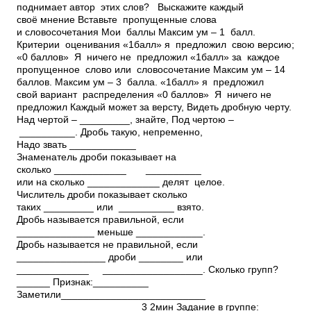
поднимает автор этих слов? Выскажите каждый
своё мнение Вставьте пропущенные слова
и словосочетания Мои баллы Максим ум – 1 балл.
Критерии оценивания «1балл»­ я предложил свою версию;
«0 баллов» ­ Я ничего не предложил «1балл»­ за каждое
пропущенное слово или словосочетание Максим ум – 14
баллов. Максим ум – 3 балла. «1балл»­ я предложил
свой вариант распределения «0 баллов» ­ Я ничего не
предложил Каждый может за версту, Видеть дробную черту.
Над чертой – _________, знайте, Под чертою –
__________. Дробь такую, непременно,
Надо звать ____________
Знаменатель дроби показывает на
сколько _____________ __________
или на сколько _____________ делят целое.
Числитель дроби показывает сколько
таких _________ или __________ взято.
Дробь называется правильной, если
______________ меньше ____________.
Дробь называется не правильной, если
________________ дроби ________ или
_____________ __________________. Сколько групп?
______ Признак:__________
Заметили__________________________
______________________ 3 2мин Задание в группе: