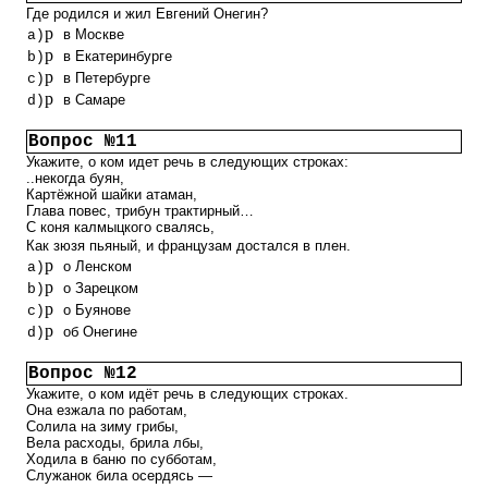
Где родился и жил Евгений Онегин?
p
в Москве
a)
p
в Екатеринбурге
b)
p
в Петербурге
c)
p
в Самаре
d)
Вопрос №11
Укажите, о ком идет речь в следующих строках:
..некогда буян,
Картёжной шайки атаман,
Глава повес, трибун трактирный…
С коня калмыцкого свалясь,
Как зюзя пьяный, и французам достался в плен.
p
о Ленском
a)
p
о Зарецком
b)
p
о Буянове
c)
p
об Онегине
d)
Вопрос №12
Укажите, о ком идёт речь в следующих строках.
Она езжала по работам,
Солила на зиму грибы,
Вела расходы, брила лбы,
Ходила в баню по субботам,
Служанок била осердясь —