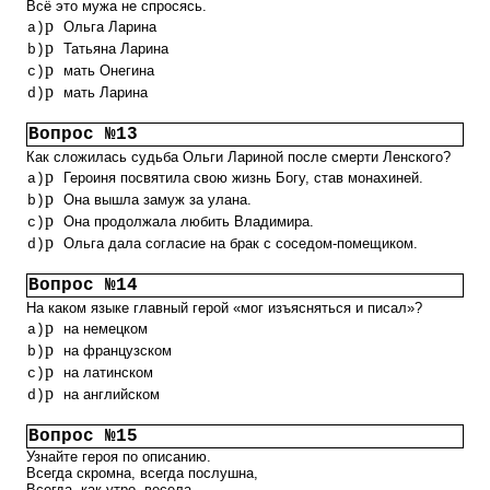
Всё это мужа не спросясь.
p
Ольга Ларина
a)
p
Татьяна Ларина
b)
p
мать Онегина
c)
p
мать Ларина
d)
Вопрос №13
Как сложилась судьба Ольги Лариной после смерти Ленского?
p
Героиня посвятила свою жизнь Богу, став монахиней.
a)
p
Она вышла замуж за улана.
b)
p
Она продолжала любить Владимира.
c)
p
Ольга дала согласие на брак с соседом-помещиком.
d)
Вопрос №14
На каком языке главный герой «мог изъясняться и писал»?
p
на немецком
a)
p
на французском
b)
p
на латинском
c)
p
на английском
d)
Вопрос №15
Узнайте героя по описанию.
Всегда скромна, всегда послушна,
Всегда, как утро, весела,