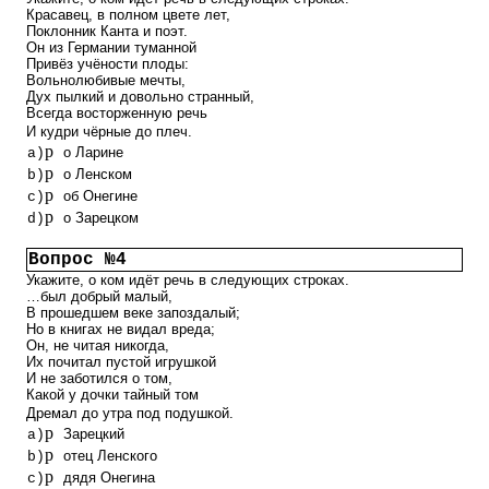
Красавец, в полном цвете лет,
Поклонник Канта и поэт.
Он из Германии туманной
Привёз учёности плоды:
Вольнолюбивые мечты,
Дух пылкий и довольно странный,
Всегда восторженную речь
И кудри чёрные до плеч.
p
о Ларине
a)
p
о Ленском
b)
p
об Онегине
c)
p
о Зарецком
d)
Вопрос №4
Укажите, о ком идёт речь в следующих строках.
…был добрый малый,
В прошедшем веке запоздалый;
Но в книгах не видал вреда;
Он, не читая никогда,
Их почитал пустой игрушкой
И не заботился о том,
Какой у дочки тайный том
Дремал до утра под подушкой.
p
Зарецкий
a)
p
отец Ленского
b)
p
дядя Онегина
c)