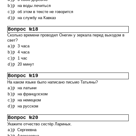
p
на воды лечиться
b)
p
об этом в тексте не говорится
c)
p
на службу на Кавказ
d)
Вопрос №18
Сколько времени проводил Онегин у зеркала перед выходом в
свет?
p
3 часа
a)
p
4 часа
b)
p
1 час
c)
p
20 минут
d)
Вопрос №19
На каком языке было написано письмо Татьяны?
p
на латыни
a)
p
на французском
b)
p
на немецком
c)
p
на русском
d)
Вопрос №20
Укажите отчество сестёр Лариных.
p
Сергеевна
a)
p
Алексеевна