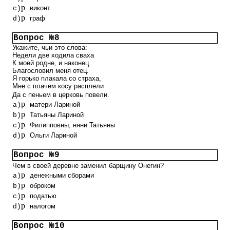
p
виконт
c)
p
граф
d)
Вопрос №8
Укажите, чьи это слова:
Недели две ходила сваха
К моей родне, и наконец
Благословил меня отец.
Я горько плакала со страха,
Мне с плачем косу расплели
Да с пеньем в церковь повели.
p
матери Лариной
a)
p
Татьяны Лариной
b)
p
Филипповны, няни Татьяны
c)
p
Ольги Лариной
d)
Вопрос №9
Чем в своей деревне заменил барщину Онегин?
p
денежными сборами
a)
p
оброком
b)
p
податью
c)
p
налогом
d)
Вопрос №10