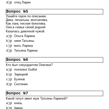
p
отец Ларин
d)
Вопрос №5
Узнайте героя по описанию.
Дика, печальна, молчалива,
Как лань лесная боязлива,
Она в семье своей родной
Казалась девочкой чужой.
p
Ольга Ларина
a)
p
няня Татьяны
b)
p
мать Ларина
c)
p
Татьяна Ларина
d)
Вопрос №6
Кто был секундантом Онегина?
p
monsieur Guillot
a)
p
Зарецкий
b)
p
Буянов
c)
p
Скотинин
d)
Вопрос №7
Какой титул имел муж Татьяны Лариной?
p
князь
a)
p
барон
b)