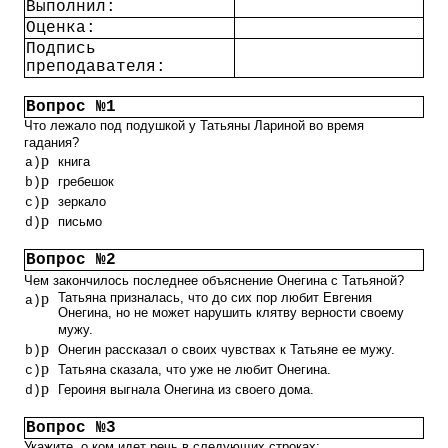
Выполнил:
Оценка:
Подпись
преподавателя:
Вопрос №1
Что лежало под подушкой у Татьяны Лариной во время
гадания?
p
книга
a)
p
гребешок
b)
p
зеркало
c)
p
письмо
d)
Вопрос №2
Чем закончилось последнее объяснение Онегина с Татьяной?
p
Татьяна призналась, что до сих пор любит Евгения
a)
Онегина, но не может нарушить клятву верности своему
мужу.
p
Онегин рассказал о своих чувствах к Татьяне ее мужу.
b)
p
Татьяна сказала, что уже не любит Онегина.
c)
p
Героиня выгнала Онегина из своего дома.
d)
Вопрос №3
Укажите, о ком идет речь в следующих строках: