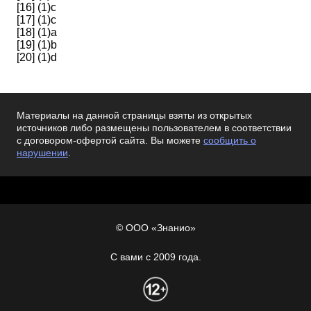
[16] (1)c
[17] (1)c
[18] (1)a
[19] (1)b
[20] (1)d
Материалы на данной страницы взяты из открытых
источников либо размещены пользователем в соответствии
с договором-офертой сайта. Вы можете
сообщить о
нарушении
.
© ООО «Знанио»
С вами с 2009 года.