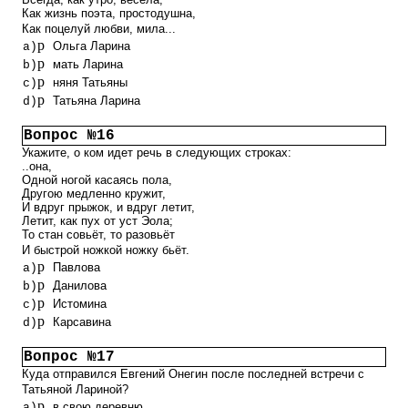
Как жизнь поэта, простодушна,
Как поцелуй любви, мила...
p
Ольга Ларина
a)
p
мать Ларина
b)
p
няня Татьяны
c)
p
Татьяна Ларина
d)
Вопрос №16
Укажите, о ком идет речь в следующих строках:
..она,
Одной ногой касаясь пола,
Другою медленно кружит,
И вдруг прыжок, и вдруг летит,
Летит, как пух от уст Эола;
То стан совьёт, то разовьёт
И быстрой ножкой ножку бьёт.
p
Павлова
a)
p
Данилова
b)
p
Истомина
c)
p
Карсавина
d)
Вопрос №17
Куда отправился Евгений Онегин после последней встречи с
Татьяной Лариной?
p
в свою деревню
a)