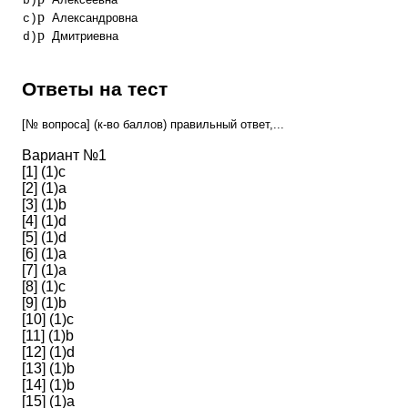
b)
p
Александровна
c)
p
Дмитриевна
d)
Ответы на тест
[№ вопроса] (к-во баллов) правильный ответ,...
Вариант №1
[1] (1)c
[2] (1)a
[3] (1)b
[4] (1)d
[5] (1)d
[6] (1)a
[7] (1)a
[8] (1)c
[9] (1)b
[10] (1)c
[11] (1)b
[12] (1)d
[13] (1)b
[14] (1)b
[15] (1)a