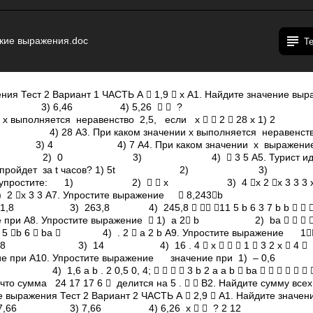
ские выражения.doc
Т
ния Тест 2 Вариант 1 ЧАСТЬ А  1,9  х А1. Найдите значение вы
3) ­6,46 4) ­5,26   ?
ии х выполняется неравенство 2,5, если х   2  28 х 1) 
3. При каком значении х выполняется неравенство 2 х
4) 7 А4. При каком значении х выражение н
 2 5 1) 2) 0 3) 4)  3 5 А5. Турист идет со с
яние он пройдет за t часов? 1) 5t 2) 3)
обки и упростите: 1) 2)   х 3) 4 х 2 х 3 
 х 3 3 А7. Упростите выражение  8,243b
) 263,8 4) 245,8   11 5 b 6 3 7 b b    . 
ие при А8. Упростите выражение  1) a 2 b 2) ba     b
 6  ba  4) . 2  a 2 b А9. Упростите выражение 1
 14 4) 16 . 4  х    1  3 2 х  4 
ение при А10. Упростите выражение значение при 1) – 0
 b . 2 0,5 0, 4;     3 b 2 a a b  bа        
что сумма 24 17 17 6  делится на 5 .   В2. Найдите сумму вс
е выражения Тест 2 Вариант 2 ЧАСТЬ А  2,9  А1. Найдите значе
6 3) ­7,66 4) ­6,26 х   ? 2 12