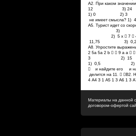
А2. При каком значен
12 3) ­24 4) ­28 
1) 0 2) 3 3) ­3
не имеет см
А5. Турист идет со с
3) 4) 6s  А6.
2) 5 х  7  4 7х
11,75 3) 0,25 4) ­1,
А8. Упростите выр
2 5a 5a 2 b   9 a а  
3 2) 15 3) 3 
1) 0,5 2) – 2,8 3
 и найдите его и най
делится на 11.  В2. 
4 А4 3 1 А5 1 3 А6 1 3 А
Материалы на данной с
договором-офертой са