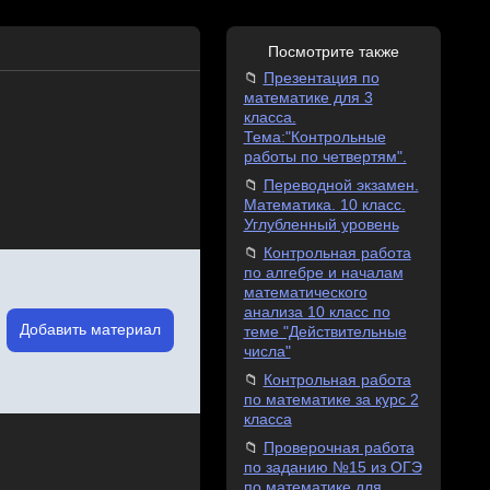
Посмотрите также
Презентация по
математике для 3
класса.
Тема:"Контрольные
работы по четвертям".
Переводной экзамен.
Математика. 10 класс.
Углубленный уровень
Контрольная работа
по алгебре и началам
математического
анализа 10 класс по
Добавить материал
теме "Действительные
числа"
Контрольная работа
по математике за курс 2
класса
Проверочная работа
по заданию №15 из ОГЭ
по математике для