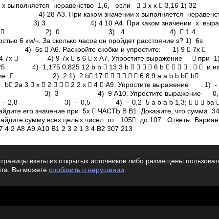
ии х выполняется неравенство 1,6, если   х х  3,16 1) 
А3. При каком значении х выполняется неравенство
 4) ­4 10 А4. При каком значении х выражени
ысла? 1) 4 2) 0 3) 4 4)  1 4
коростью 6 км/ч. За сколько часов он пройдет расстояние s?
 Раскройте скобки и упростите: 1) 9  7х
  4) 9 7х  s 6  х А7. Упростите выражение  п
175 0,825 12 b b  13 3 b     6 b     .   и най
ажение  2) 2 1) 2 b 17       6 8 9 а а b
 . b 2a 3  х  2    2 2 х  4  А9. Упростите выражение . 1) ­
4) ­9 А10. Упростите выражение 0,5 зна
) – 0,5 4) – 0,2 5 a b a b 1,3;    bа  .   
дите его значение при 5х  ЧАСТЬ B В1. Докажите, что сумма 34 
Найдите сумму всех целых чисел от 105 до 107 . Ответы: Вариант 
7 4 2 А8 А9 А10 В1 2 3 2 1 3 4 В2 ­307 213
траницы взяты из открытых источников либо размещены пользовате
йта. Вы можете
сообщить о нарушении
.