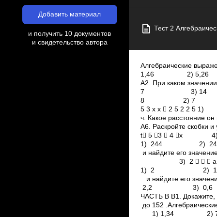
Добавить материал
Тест 2 Алгебраиче
и получить 10 документов
и свидетельство автора
Алгебраические выраже
1,46 2) 5,26 
А2. При каком значен
7 3) ­14 4) ­28 А
8 2) ­7 3) ­4 
5 3 х х  2 5 2
ч. Какое рассто
А6. Раскройте ск
t 5 3  4 х 4) 2
1) 244 2) 241,8 3
и найдите его значен
3) 2    а 5 b
1) 2 2) 18 3)
и найдите его знач
2,2 3) 0,6 4) 1,6 a
ЧАСТЬ B В1. Докажите, 
до 152 .Алгебраически
1) 1,34 2) 7,6