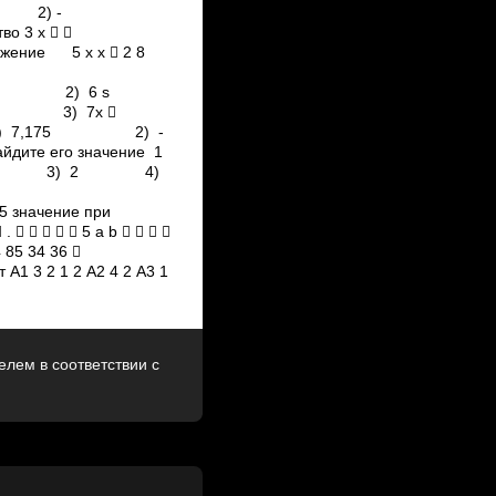
­32 2) ­
 3 х  
е 5 х х  2 8
 1) 6s 2) 6 s
  3) 7х 
ри 1) ­7,175 2) ­
дите его значение 1
 b b b 3) 2 4)
чение при
   5 a b    
85 34 36 
А1 3 2 1 2 А2 4 2 А3 1
лем в соответствии с