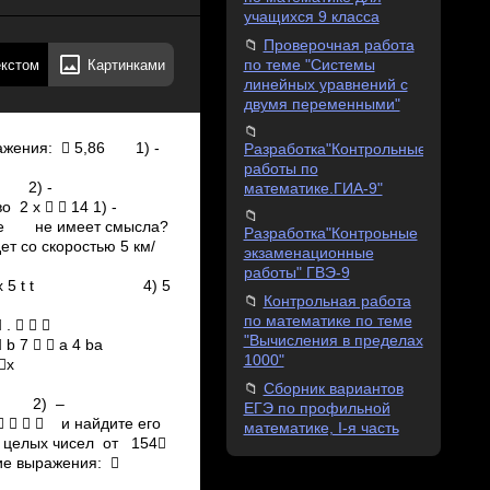
учащихся 9 класса
Проверочная работа
екстом
Картинками
по теме "Системы
линейных уравнений с
двумя переменными"
ражения:  5,86 1) ­
Разработка"Контрольные
работы по
­2 2) ­
математике.ГИА-9"
   14 1) ­
е имеет смысла?
Разработка"Контроьные
коростью 5 км/
экзаменационные
работы" ГВЭ-9
3 3 х 5 t t 4) 5
Контрольная работа
по математике по теме
  
"Вычисления в пределах
 7   а 4 bа
1000"
х
Сборник вариантов
,6 2) –
ЕГЭ по профильной
   и найдите его
математике, I-я часть
ех целых чисел от 154
ние выражения: 