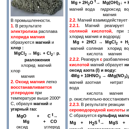
t
Mg + 2H
O
→ Mg(OH)
↓ + 
2
2
магний вода гидроксид во
магния
2.2.
Магний взаимодействует
В промышленности.
2.2.1.
Магний
реагирует 
1.
В результате
соляной кислотой,
при 
электролиза
расплава
хлорид магния и водород
:
хлорида магния
Mg + 2HCl → MgCl
+ H
образуются
магний
и
2
хлор :
магний соляная хлорид во
MgCl
→ Mg↓ + Cl
↑ р.
кислота магния
2
2
2.2.2.
Реагируя
с
разбавленн
разложения
кислотой
магний образует
ни
хлорид магний
оксид азота (I) и воду:
хлор
4Mg + 10HNO
→ 4Mg(NO
)
магния
3
3
2.
Оксид
магния
легко
магний азотная нит
восстанавливается
вода
углеродом
при
кислота магния а
температуре выше 2000º
р. окислительно-восстановит
С, образуя
магний
и
2.2.3.
В результате реакции
угарный газ:
сероводородной кислоты
и
t
С образуется
сульфид магн
MgO + C
→
t
Mg + CO
Mg
+
H
S
→
MgS
2
оксид углерод