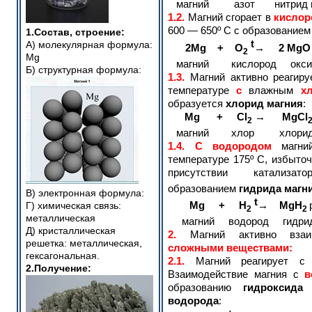
магний азот нитрид м
1.2.
Магний сгорает в
кислор
600 — 650º С с образование
1.Состав, строение:
t
А) молекулярная формула:
2Mg + O
→ 2 Mg
2
М
g
магний кислород оксид
Б) структурная формула:
1.3.
Магний активно реагиру
температуре
с
влажным
хл
образуется
хлорид магния
:
Mg + Cl
→ MgCl
2
магний хлор хлорид 
1.4.
С водородом
магний
температуре 175º C, избыто
присутствии катализ
образованием
гидрида магн
В) электронная формула:
t
Mg + H
→ MgH
Г) химическая связь:
2
2
металлическая
магний водород гидрид 
Д) кристаллическая
2.
Магний активно взаим
решетка: металлическая,
сложными веществами:
гексагональная
.
2.1.
Магний реагирует с
2.Получение:
Взаимодействие магния с
в
образованию
гидроксида
водорода
: