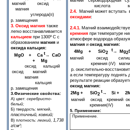
магний сероводородная с
магний оксид
кислота маг
магния
2.4.
Магний может вступать 
углерода(
)
II
оксидами
:
р. замещения
3. Оксид магния
также
2.4.1.
Магний взаимодейству
легко восстанавливается
кремния
при температуре ниж
кальцием
при 1300º С с
атмосфере водорода образу
образованием
магния
и
магния
и
оксид магния:
оксида кальция:
t
4
Mg
+
SiO
→
Mg
2
2
t
MgO
+
Ca
→
CaO
магний оксид сил
+
Mg
кремния (
V) ма
I
оксид кальций
р. окислительно-восстанови
оксид магний
а если температуру поднять д
магния
результате реакции образуе
кальция
оксид магния:
р. замещения
t
2
Mg
+
SiO
→
Si
+ 2
3.Физические свойства:
2
А) цвет:
серебристо-
магний оксид кремний ок
белый;
кремния(
V) маг
I
Б) твердость: мягкий,
5. Применение:
пластичный, ковкий;
Применение.
1,738
В) плотность:
легкий,
г/см³;