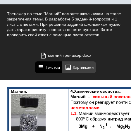
Тренажер по теме "Магний" поможет школьникам на этапе
закрепления темы. В разработке 5 заданий-вопросов и 1
лист с ответами. При решении заданий школьникам нужно
дать характеристику вещества по пяти пунктам. Затем
проверить свой ответ с помощью листа ответов.
магний тренажер.docx
Текстом
Картинками
Магний.
4.Химические свойства.
сильный восстан
Магний
–
Поэтому он реагирует почти 
неметаллами
:
1.1.
Магний взаимодействует
— 800º С образуя
нитрид ма
t
3Mg + N
→ Mg
N
2
3
2