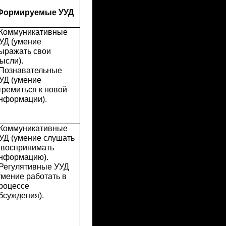
Формируемые УУД
 Коммуникативные
УД (умение
ыражать свои
ысли).
 Познавательные
УД (умение
тремиться к новой
нформации).
 Коммуникативные
УД (умение слушать
 воспринимать
нформацию).
 Регулятивные УУД
умение работать в
роцессе
бсуждения).