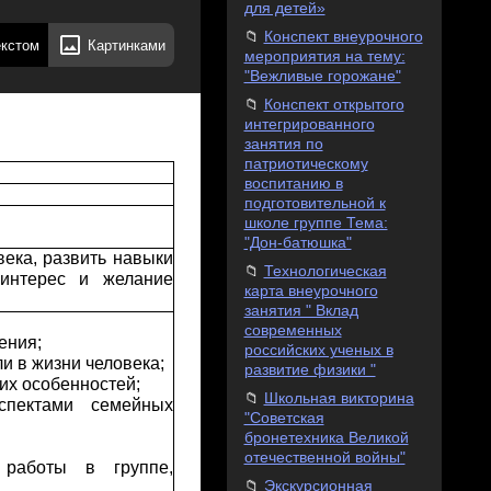
для детей»
Конспект внеурочного
екстом
Картинками
мероприятия на тему:
"Вежливые горожане"
Конспект открытого
интегрированного
занятия по
патриотическому
воспитанию в
подготовительной к
школе группе Тема:
"Дон-батюшка"
века, развить навыки
Технологическая
 интерес и желание
карта внеурочного
занятия " Вклад
современных
ения;
российских ученых в
и в жизни человека;
развитие физики "
их особенностей;
Школьная викторина
спектами семейных
"Советская
бронетехника Великой
отечественной войны"
 работы в группе,
Экскурсионная