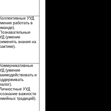
 Коллективные УУД
умение работать в
оманде).
 Познавательные
УД (умение
рименять знания на
рактике).
 Коммуникативные
УД (умение
заимодействовать и
оддерживать
иалог).
 Личностные УУД
осознание важности
емейных традиций).