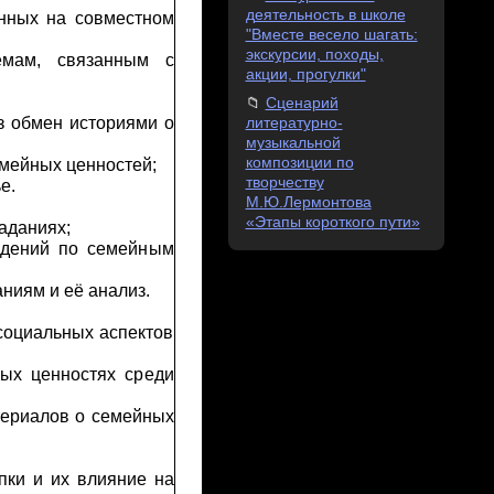
деятельность в школе
анных на совместном
"Вместе весело шагать:
экскурсии, походы,
емам, связанным с
акции, прогулки"
Сценарий
з обмен историями о
литературно-
музыкальной
композиции по
мейных ценностей;
творчеству
е.
М.Ю.Лермонтова
«Этапы короткого пути»
аданиях;
ждений по семейным
ниям и её анализ.
 социальных аспектов
ных ценностях среди
териалов о семейных
упки и их влияние на