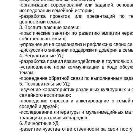
-организация соревнований или заданий, основ
исследовании семейной истории;
-разработка проектов или презентаций по т
ценностями семьи.
3. Воспитывающие задачи:
-практические занятия по развитию эмпатии чере
собственных семьях;
-упражнения на самоанализ и рефлексию своих се
-дискуссии о значении поддержки и доверия в семь
4. Регулятивные УД:
-разработка правил взаимодействия в групповых з
-установление норм коммуникации в ходе обсу
темам;
-проведение обратной связи по выполненным зада
5. Познавательные УД:
-изучение характеристик различных культурных и
семейного воспитания;
-проведение опросов и анкетирование о семей
соседей и друзей;
-исследование литературы и мультимедийных ма
традициях различных народов.
6. Личностные УД:
-развитие чувства ответственности за свои пост