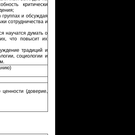
обность критически
дения;
 группах и обсуждая
ыки сотрудничества и
я научатся думать о
их, что повысит их
суждение традиций и
логии, социологии и
м.
анию)
 ценности (доверие,