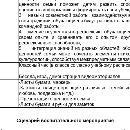
ценности семьи поможет детям развить спос
оценивать информацию и формировать свои убеж
3.
навыки совместной работы: взаимодействуя в
свои традиции, обучающиеся будут развивать нав
командной работы;
4.
умение осуществлять рефлексию: обучающиес
своем опыте и сравнивать его с опытом друг
рефлексивные способности;
5.
интеграция знаний из разных областей: об
ценностей семьи может сочетать элементы психо
культурологии, способствуя межпредметным связя
Классный час (в классе согласно учебному распис
Беседа, игра, демонстрация видеоматериалов
-Листы бумаги, маркеры
-Картинки, олицетворяющие различные семейные
любовь, поддержка и т.д.)
-Презентация о ценностях семьи
-Листы бумаги и ручки для заметок
Сценарий воспитательного мероприятия