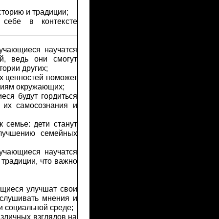
сторию и традиции;
 себе в контексте
бучающиеся научатся
й, ведь они смогут
ории других;
х ценностей поможет
аниям окружающих;
еся будут гордиться
ю их самосознания и
 семье: дети станут
улучшению семейных
бучающиеся научатся
традиции, что важно
ющиеся улучшат свои
ыслушивать мнения и
и социальной среде;
зличных взглядов на