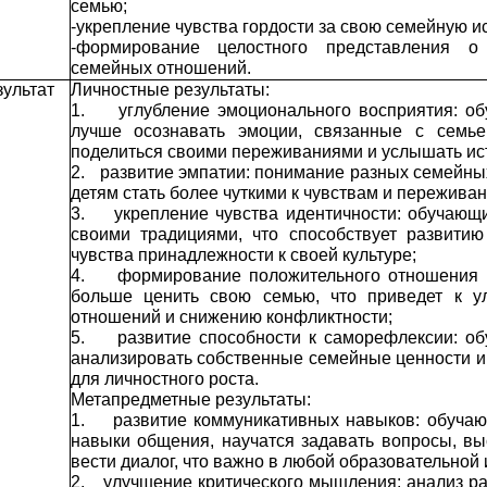
семью;
-укрепление чувства гордости за свою семейную и
-формирование целостного представления о
семейных отношений.
ультат
Личностные результаты:
1.
углубление эмоционального восприятия: о
лучше осознавать эмоции, связанные с семье
поделиться своими переживаниями и услышать ист
2.
развитие эмпатии: понимание разных семейны
детям стать более чуткими к чувствам и пережив
3.
укрепление чувства идентичности: обучающи
своими традициями, что способствует развити
чувства принадлежности к своей культуре;
4.
формирование положительного отношения к
больше ценить свою семью, что приведет к 
отношений и снижению конфликтности;
5.
развитие способности к саморефлексии: о
анализировать собственные семейные ценности и 
для личностного роста.
Метапредметные результаты:
1.
развитие коммуникативных навыков: обуча
навыки общения, научатся задавать вопросы, в
вести диалог, что важно в любой образовательной 
2.
улучшение критического мышления: анализ ра