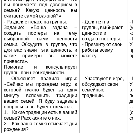
вы понимаете под доверием в
семье? Какую ценность вы
считаете самой важной?»
- Разделяет класс на группы.
- Делятся на
-
Задание: «Ваша задача –
группы, выбирают
(
создать постеры на тему
ценности и
к
выбранной вами ценности
создают постеры.
-
семьи. Обсудите в группе, что
- Презентуют свои
У
для вас значит эта ценность, и
работы всему
п
какие примеры вы можете
классу.
п
привести».
Помогает и консультирует
группы при необходимости.
- Объясняет правила игры:
- Участвуют в игре,
-
«Сейчас мы проведем игру, в
обсуждают свои
У
которой нужно будет за одну
семейные
в
минуту вспомнить традиции
традиции.
п
ваших семей. Я буду задавать
д
вопросы, а вы будет отвечать».
-
1.
Какие традиции есть в вашей
(
семье? Расскажите о них.
с
2.
Как ваша семья отмечает дни
рождения?