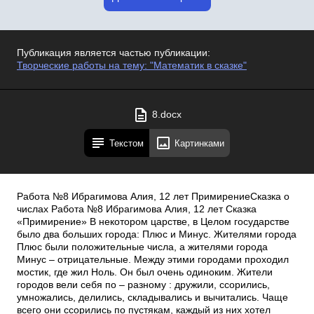
Публикация является частью публикации:
Творческие работы на тему: "Математик в сказке"
8.docx
Текстом
Картинками
Работа №8 Ибрагимова Алия, 12 лет ПримирениеСказка о
числах Работа №8 Ибрагимова Алия, 12 лет Сказка
«Примирение» В некотором царстве, в Целом государстве
было два больших города: Плюс и Минус. Жителями города
Плюс были положительные числа, а жителями города
Минус – отрицательные. Между этими городами проходил
мостик, где жил Ноль. Он был очень одиноким. Жители
городов вели себя по – разному : дружили, ссорились,
умножались, делились, складывались и вычитались. Чаще
всего они ссорились по пустякам, каждый из них хотел