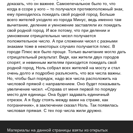
доказать, что он важнее. Самоепечальное было то, что
когда в ссоре у кого – то получался противоположный знак,
ему приходилось покидать свой родной город. Больше
всего жителей уходило из города Минус, ведь именно там
вычитание, деление и умножение заставляли их покидать
свой родной город. И все потому, что при делении и
умножении отрицательных чисел получается
положительное число. А при сложении чисел с разными
знаками тоже в некоторых случаях получается плюс. В
городе Плюс все было проще. Только вычитание могло дать
отрицательный результат. Видя, как жители двух городов
спорят, и невинным жителям приходится покидать свой
родной город, Ноль собрал всех жителей на мосту и стал
очень долго и подробно разъяснять, что все числа важны.
Но, чтобы был порядок, надо все числа расположить на
числовой прямой с направлением. Оно будет показывать
увеличение чисел. «Справа от меня первой по порядку
место для единицы. Она будет задавать единичный
отрезок. А я буду стоять между вами на страже, как
пограничник», в заключении сказал Ноль. Так появилась
числовая прямая. С тех пор числа жили дружно.
Материалы на данной страницы взяты из открытых