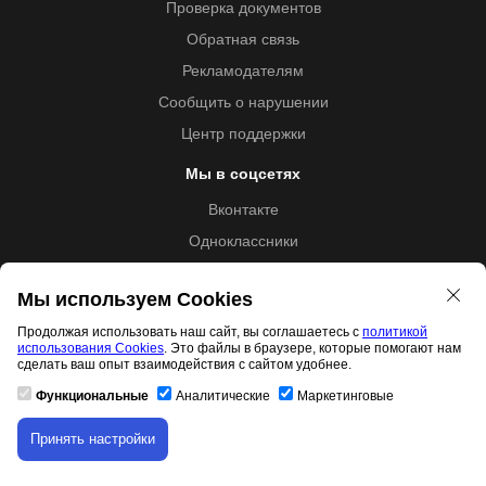
Проверка документов
Обратная связь
Рекламодателям
Сообщить о нарушении
Центр поддержки
Мы в соцсетях
Вконтакте
Одноклассники
Youtube
Мы используем Cookies
Продолжая использовать наш сайт, вы соглашаетесь с
политикой
использования Cookies
. Это файлы в браузере, которые помогают нам
Образовательная лицензия №5257 от 09.09.2020 (Л035-
сделать ваш опыт взаимодействия с сайтом удобнее.
01253-67/00192487)
Функциональные
Аналитические
Маркетинговые
Принять настройки
Скачивание материала доступно только для
Свидетельство правообладателя товарного знака 11.01.2017
авторизованных пользователей.