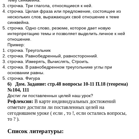
тему синквейна.
строчка. Три глагола, относящиеся к ней.
строчка. Целая фраза или предложение, состоящее из
нескольких слов, выражающих своё отношение к теме
синквейна.
строчка. Одно слово, резюме, которое дает новую
интерпретацию темы и позволяет выделить личное к ней
отношение.
Пример:
строчка. Треугольник
строчка. Равнобедренный, равносторонний.
строчка. Измерять, Вычислять, Строить.
строчка. В равнобедренном треугольнике углы при
основании равны.
строчка. Фигура
6)
Дом. Задание: стр.48 вопросы 10-11 П.18 (теорема)
№104, 111
Достиг ли поставленных целей наш урок?
Рефлексия:
В карте индивидуальных достижений
отметьте достигли ли поставленных целей на
сегодняшнем уроке ( если , то !, если остались вопросы,
то ? ).
Список литературы: