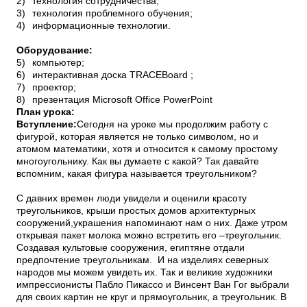
2)
технология сотрудничества;
3)
технология проблемного обучения;
4)
информационные технологии.
Оборудование:
5)
компьютер;
6)
интерактивная доска
TRACE
Board ;
7)
проектор;
8)
презентация
Microsoft
Office
PowerPoint
План урока:
Вступление:
Сегодня на уроке мы продолжим работу с
фигурой, которая является не только символом, но и
атомом математики, хотя и относится к самому простому
многоугольнику. Как вы думаете с какой? Так давайте
вспомним, какая фигура называется треугольником?
С давних времен люди увидели и оценили красоту
треугольников, крыши простых домов архитектурных
сооружений,украшения напоминают нам о них. Даже утром
открывая пакет молока можно встретить его –треугольник.
Создавая культовые сооружения, египтяне отдали
предпочтение треугольникам. И на изделиях северных
народов мы можем увидеть их. Так и великие художники
импрессионисты Пабло Пикассо и Винсент Ван Гог выбрали
для своих картин не круг и прямоугольник, а треугольник. В