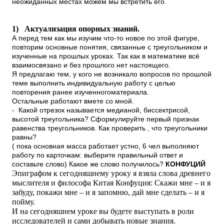
неожиданных местах можем мы встретить его.
1)
Актуализация опорных знаний.
А перед тем как мы изучим что-то новое по этой фигуре,
повторим основные понятия, связанные с треугольником и
изученные на прошлых уроках. Так как в математике всё
взаимосвязано и без прошлого нет настоящего.
Я предлагаю тем, у кого не возникало вопросов по прошлой
теме выполнить индивидуальную работу с целью
повторения ранее изученногоматериала.
Остальные работают вмете со мной.
- Какой отрезок называется медианой, биссектрисой,
высотой треугольника? Сформулируйте первый признак
равенства треугольников. Как проверить , что треугольники
равны?
( пока основная масса работает устно, 6 чел выполняют
работу по карточкам: выберите правильный ответ и
составьте слово) Какое же слово получилось?
КОНФУЦИЙ
Эпиграфом к сегодняшнему уроку я взяла слова древнего
мыслителя и философа Китая Конфуция: Скажи мне – и я
забуду, покажи мне – и я запомню, дай мне сделать – и я
пойму.
И на сегодняшнем уроке вы будете выступать в роли
исследователей и сами добывать новые знания.