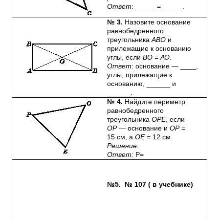
Ответ
: _____ = _____.
№ 3.
Назовите основание
равнобедренного
треугольника
АВО
и
прилежащие к основанию
углы, если
ВО
=
АО
.
Ответ
: основание — ____,
углы, прилежащие к
основанию, ______ и
______.
№ 4.
Найдите периметр
равнобедренного
треугольника
ОРЕ
, если
ОР
— основание и
ОР
=
15 см, а
ОЕ
= 12 см.
Решение:
Ответ:
Р=
№5. № 107 ( в учебнике)