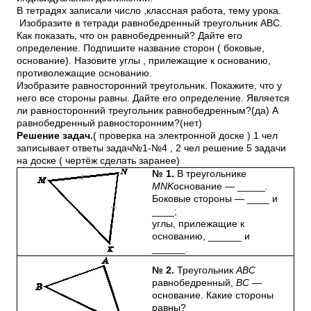
В тетрадях записали число ,классная работа, тему урока.
Изобразите в тетради равнобедренный треугольник АВС.
Как показать, что он равнобедренный? Дайте его
определение. Подпишите название сторон ( боковые,
основание). Назовите углы , прилежащие к основанию,
противолежащие основанию.
Изобразите равносторонний треугольник. Покажите, что у
него все стороны равны. Дайте его определение. Является
ли равносторонний треугольник равнобедренным?(да) А
равнобедренный равносторонним?(нет)
Решение задач.
( проверка на электронной доске ) 1 чел
записывает ответы задач№1-№4 , 2 чел решение 5 задачи
на доске ( чертёж сделать заранее)
№ 1.
В треугольнике
MNK
основание — _____.
Боковые стороны — ____ и
____;
углы, прилежащие к
основанию, ______ и
______.
№ 2.
Треугольник
АВС
равнобедренный,
ВС
—
основание. Какие стороны
равны?