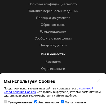
Политика конфиденциальности
Политика персональных данных
Проверка документов
Обратная связь
Рекламодателям
Сообщить о нарушении
Центр поддержки
Мы в соцсетях
Вконтакте
Одноклассники
Youtube
Мы используем Cookies
Продолжая использовать наш сайт, вы соглашаетесь с
политикой
использования Cookies
. Это файлы в браузере, которые помогают нам
Образовательная лицензия №5257 от 09.09.2020 (Л035-
сделать ваш опыт взаимодействия с сайтом удобнее.
01253-67/00192487)
Функциональные
Аналитические
Маркетинговые