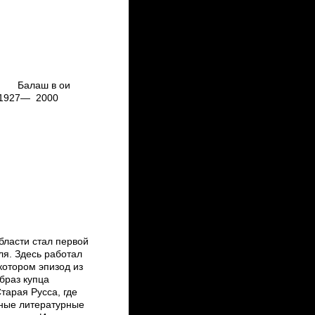
в ои
000
асти стал первой
ля. Здесь работал
котором эпизод из
браз купца
Старая Русса, где
дные литературные