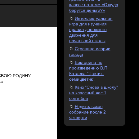
классе по теме «Откуда
берутся деньги?»
Интеллектуальная
игра для изучения
правил дорожного
движения для
начальной школы
Страница исории
города
Викторина по
произведению В.П.
Катаева "Цветик-
 СВОЮ РОДИНУ
семицветик".
ла
Квиз "Снова в школу"
на классный час 1
сентября
Родительское
собрание после 2
четверти