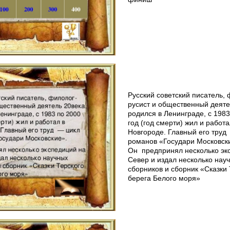
Русский советский писатель, 
русист и общественный деяте
родился в Ленинграде, с 198
год (год смерти) жил и работ
Новгороде. Главный его тру
романов «Государи Московск
Он предпринял несколько эк
Север и издал несколько нау
сборников и сборник «Сказки
берега Белого моря»