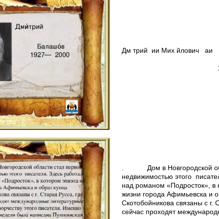
Дм трий ии Мих йлович аи
Балаш 
1927— 2
. Дом в Новгородской обл
недвижимостью этого писате
над романом «Подросток», в 
жизни города Афимьевска и о
Скотобойникова связаны с г. 
сейчас проходят междунаро