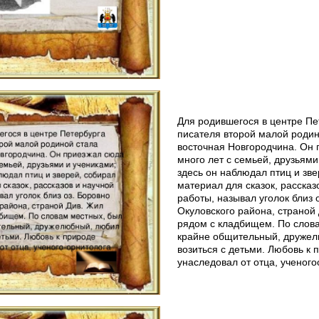
Для родившегося в центре П
писателя второй малой роди
восточная Новгородчина. Он
много лет с семьей, друзьями
здесь он наблюдал птиц и зв
материал для сказок, рассказ
работы, называл уголок близ 
Окуловского района, страной
рядом с кладбищем. По слов
крайне общительный, друже
возиться с детьми. Любовь к
унаследовал от отца, ученого