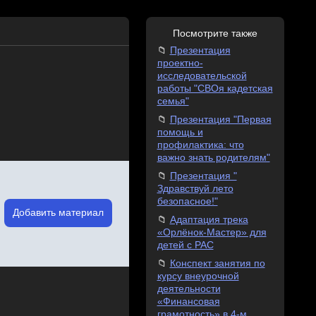
Посмотрите также
Презентация
проектно-
исследовательской
работы "СВОя кадетская
семья"
Презентация "Первая
помощь и
профилактика: что
важно знать родителям"
Презентация "
Здравствуй лето
безопасное!"
Добавить материал
Адаптация трека
«Орлёнок-Мастер» для
детей с РАС
Конспект занятия по
курсу внеурочной
деятельности
«Финансовая
грамотность» в 4-м