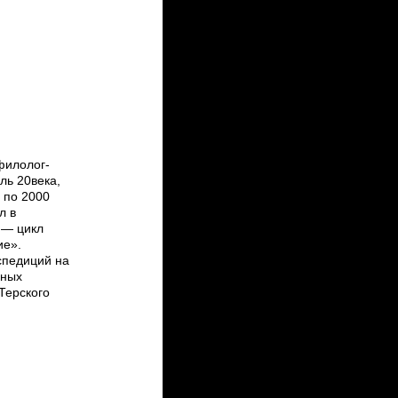
филолог­
ль 20века,
3 по 2000
ал в
д — цикл
ие».
спедиций на
чных
 Терского