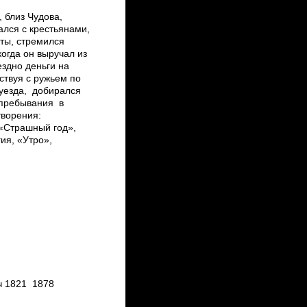
, близ Чудова,
чался с крестьянами,
оты, стремился
когда он выручал из
ездно деньги на
ствуя с ружьем по
 уезда, добирался
 пребывания в
творения:
 «Страшный год»,
ия, «Утро»,
 1821 ­ 1878