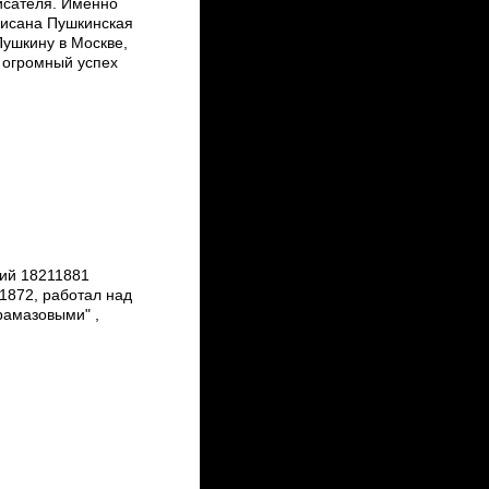
писателя. Именно
писана Пушкинская
Пушкину в Москве,
 огромный успех
ий 1821­1881
1872, работал над
рамазовыми" ,