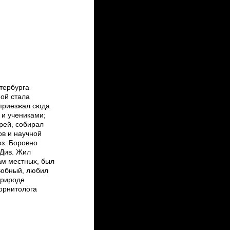
етербурга
ной стала
 приезжал сюда
 и учениками;
ерей, собирал
ов и научной
оз. Боровно
 Див. Жил
ам местных, был
любный, любил
 природе
­орнитолога