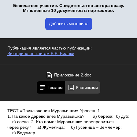
Бесплатное участие. Свидетельство автора сразу.
Мгновенные 10 документов в портфолио.
Добавить материал
Публикация является частью публикации:
Викторина по книгам В.В. Бианки
Приложение 2.doc
Текстом
Картинками
ТЕСТ «Приключения Муравьишки» Уровень 1
1. На какое дерево влез Муравьишка? а) берёза; б) дуб;
в) сосна. 2. Кто помог Муравьишке переправиться
через реку? а) Жужелица; б) Гусеница – Землемер;
в) Водомер.