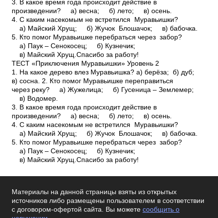
3. В какое время года происходит действие в
произведении? а) весна; б) лето; в) осень.
4. С каким насекомым не встретился Муравьишки?
а) Майский Хрущ; б) Жучок ­ Блошачок; в) бабочка.
5. Кто помог Муравьишке перебраться через забор?
а) Паук – Сенокосец; б) Кузнечик;
в) Майский Хрущ.Спасибо за работу!
ТЕСТ «Приключения Муравьишки» Уровень 2
1. На какое дерево влез Муравьишка? а) берёза; б) дуб;
в) сосна. 2. Кто помог Муравьишке переправиться
через реку? а) Жужелица; б) Гусеница – Землемер;
в) Водомер.
3. В какое время года происходит действие в
произведении? а) весна; б) лето; в) осень.
4. С каким насекомым не встретился Муравьишки?
а) Майский Хрущ; б) Жучок ­ Блошачок; в) бабочка.
5. Кто помог Муравьишке перебраться через забор?
а) Паук – Сенокосец; б) Кузнечик;
в) Майский Хрущ.Спасибо за работу!
Материалы на данной страницы взяты из открытых
источников либо размещены пользователем в соответствии
с договором-офертой сайта. Вы можете
сообщить о