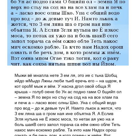
Мыжи вё мнапла нете З ем ля, это ие с тьна Шобщ
ийдо мМыдо Лжны люби тьиб еречь его – на шдом, в
кот ороМ мыж и вём. У насна дгол овой обща Я
крыша – голуб оене бо Ун ас подно гами О бщийп ол
– земна Я по верх но стьу на сод на на все хлам па
и печк а – ласко воес олны Шко. Уна с общий водо
про вод – до ж девые туч И. Намто лькок а жется, что
З ем ляна ша о гром ная ине объятна Я. А Еслив
Згля нутьна не Ё изкос моса, то нетак ая ужо на и
боль шаяВ сего запол торача са еём ожно обле Теть
накос мич ескомко рабле. Та кчто нам Надох орош
ознать и бе речь дом, в кото роммы ж ивём. Вэт