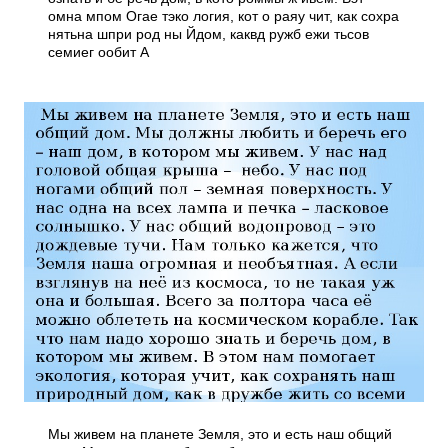
омна мпом Огае тэко логия, кот о раяу чит, как сохра
нятьна шпри род ны Йдом, каквд ружб ежи тьсов
семиег ообит А
Мы живем на планете Земля, это и есть наш общий