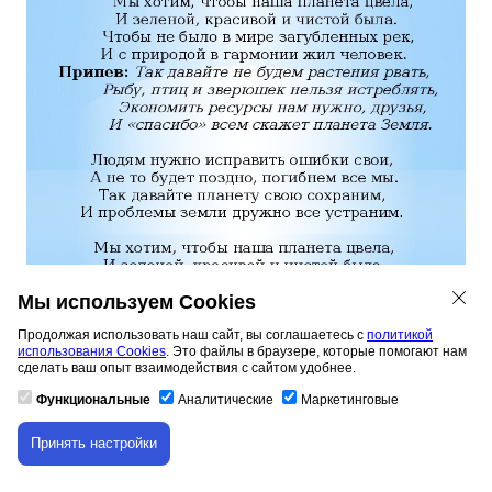
Мы используем Cookies
Продолжая использовать наш сайт, вы соглашаетесь с
политикой
использования Cookies
. Это файлы в браузере, которые помогают нам
Мы хотим, чтобы наша планета цвела, И зеленой,
сделать ваш опыт взаимодействия с сайтом удобнее.
красивой и чистой была. Чтобы не было в мире
загубленных рек, И с природой в гармонии жил
Функциональные
Аналитические
Маркетинговые
человек. Припев: Так давайте не будем растения
рвать, Рыбу, птиц и зверюшек нельзя истреблять,
Принять настройки
Скачивание материала доступно только для
Экономить ресурсы нам нужно, друзья, И «спасибо»
авторизованных пользователей.
всем скажет планета Земля. Людям нужно