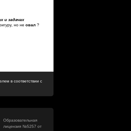
х и задачах
игуру, но не
овал
?
лем в соответствии с
Образовательная
лицензия №5257 от