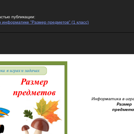
астью публикации:
о информатике "Размер предметов" (1 класс)
Информатика в игра
Размер
предмето