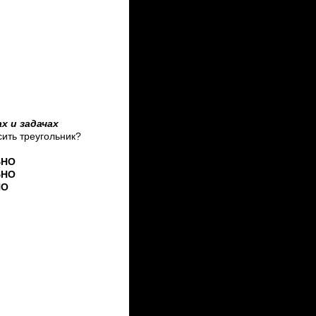
х и задачах
ить треугольник?
ЬНО
ЬНО
НО