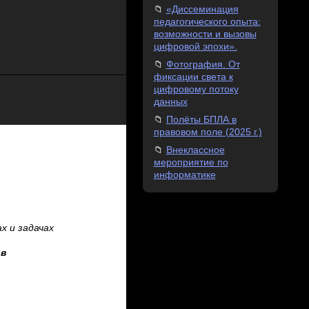
«Диссеминация
педагогического опыта:
возможности и вызовы
цифровой эпохи».
Фотография. От
фиксации света к
цифровому потоку
данных
Полёты БПЛА в
правовом поле (2025 г.)
Внеклассное
мероприятие по
информатике
х и задачах
в