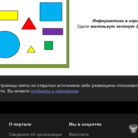
Информатика в игра
Удали
маленькую
зеленую
ф
траницы взяты из открытых источников либо размещены пользовате
йта. Вы можете
сообщить о нарушении
.
О портале
Мы в соцсетях
Сведения об организации
Вконтакте