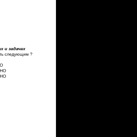
х и задачах
ыть следующим ?
НО
ЬНО
ЬНО