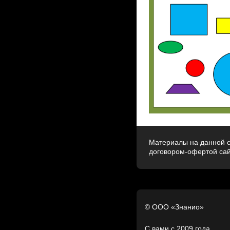
Материалы на данной с
договором-офертой са
© ООО «Знанио»
С вами с 2009 года.