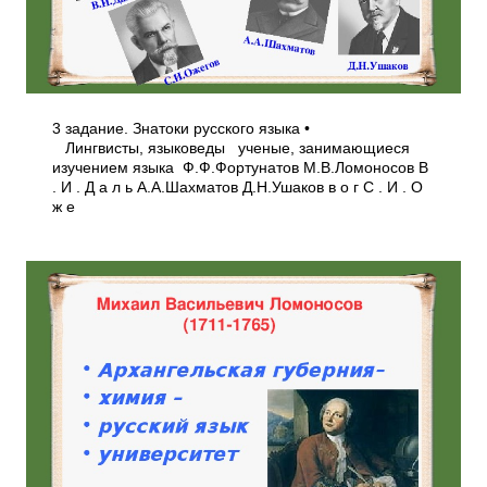
3 задание. Знатоки русского языка •
Лингвисты, языковеды ­ ученые, занимающиеся
изучением языка Ф.Ф.Фортунатов М.В.Ломоносов В
. И . Д а л ь А.А.Шахматов Д.Н.Ушаков в о г С . И . О
ж е