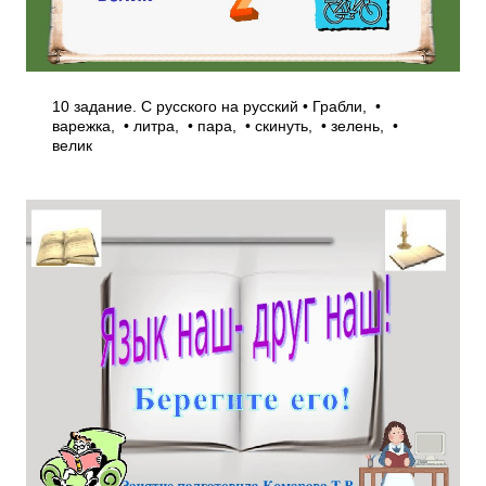
10 задание. С русского на русский • Грабли, •
варежка, • литра, • пара, • скинуть, • зелень, •
велик