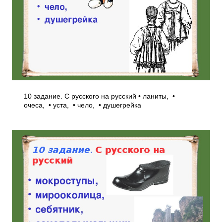
10 задание. С русского на русский • ланиты, •
очеса, • уста, • чело, • душегрейка