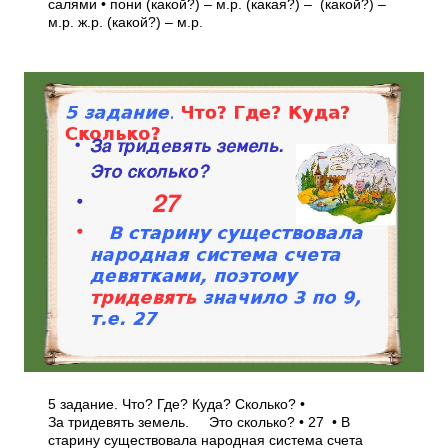
салями • пони (какой?) – м.р. (какая?) – (какой?) –
м.р. ж.р. (какой?) – м.р.
5 задание. Что? Где? Куда? Сколько? •
За тридевять земель. Это сколько? • 27 • В
старину существовала народная система счета