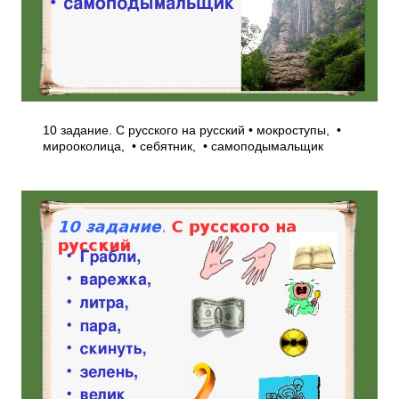
10 задание. С русского на русский • мокроступы, •
мирооколица, • себятник, • самоподымальщик