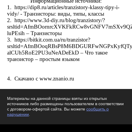
Информационные источники:
1.
https://dip8.ru/articles/tranzistory-klassy-tipy-i-
vidy/
-
Транзисторы: виды, типы, классы
2.
https://www.3d-diy.ru/blog/tranzistory/?
srsltid=AfmBOornrcXVKFkRCw8vGNFV7mSXv9
luPEsih
– Транзисторы
3.
https://bitkit.com.ua/ru/tranzistor?
srsltid=AfmBOoqRBsP8M6BDGURFwNGPxKyfQT
alCUh5RoE2PU3uNeADeEkD
– Что такое
транзистор – простым языком
4.
Скачано с www.znanio.ru
Материалы на данной страницы взяты из открытых
источников либо размещены пользователем в соответствии
с договором-офертой сайта. Вы можете
сообщить о
нарушении
.