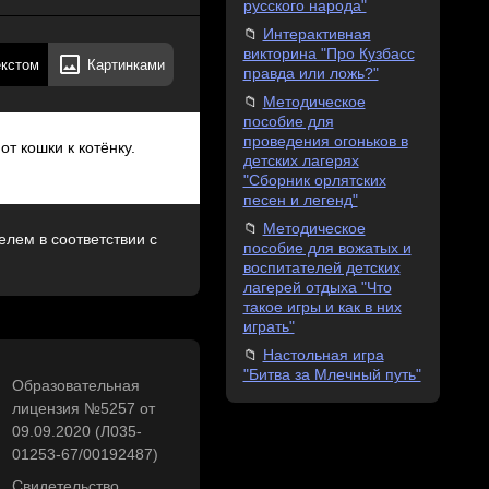
русского народа"
Интерактивная
викторина "Про Кузбасс
екстом
Картинками
правда или ложь?"
Методическое
пособие для
проведения огоньков в
от кошки к котёнку.
детских лагерях
"Сборник орлятских
песен и легенд"
Методическое
лем в соответствии с
пособие для вожатых и
воспитателей детских
лагерей отдыха "Что
такое игры и как в них
играть"
Настольная игра
"Битва за Млечный путь"
Образовательная
лицензия №5257 от
09.09.2020 (Л035-
01253-67/00192487)
Свидетельство