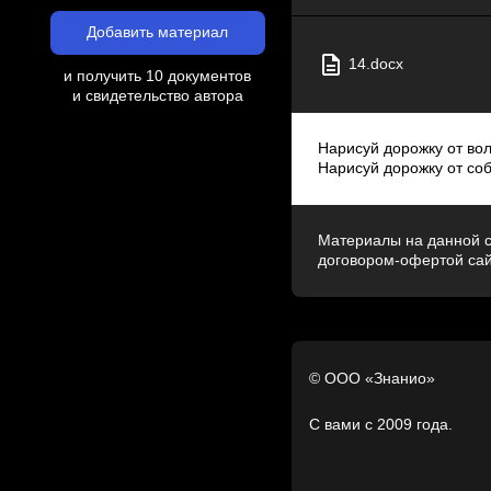
Добавить материал
14.docx
и получить 10 документов
и свидетельство автора
Нарисуй дорожку от волк
Нарисуй дорожку от соба
Материалы на данной с
договором-офертой са
© ООО «Знанио»
С вами с 2009 года.