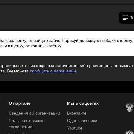
Т
а к волчонку, от зайца к зайчо Нарисуй дорожку от собаки к щенку, 
ки к щенку, от кошки к котёнку.
траницы взяты из открытых источников либо размещены пользовате
йта. Вы можете
сообщить о нарушении
.
О портале
Мы в соцсетях
Сведения об организации
Вконтакте
Пользовательское
Одноклассники
соглашение
Youtube