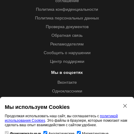
соглашение
Политика конфиденциальности
Политика персональных данных
Проверка документов
Обратная связь
Рекламодателям
Сообщить о нарушении
Центр поддержки
Мы в соцсетях
Вконтакте
Одноклассники
Youtube
Мы используем Cookies
Продолжая использовать наш сайт, вы соглашаетесь с
политикой
использования Cookies
. Это файлы в браузере, которые помогают нам
Образовательная лицензия №5257 от 09.09.2020 (Л035-
сделать ваш опыт взаимодействия с сайтом удобнее.
01253-67/00192487)
Функциональные
Аналитические
Маркетинговые