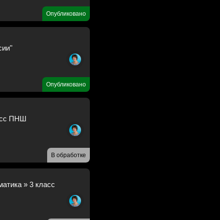
Опубликовано
сии"
Опубликовано
асс ПНШ
В обработке
атика » 3 класс