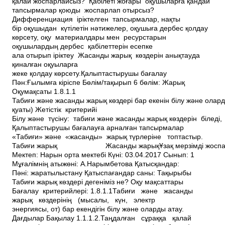
қалай жоспарлайсыз? Қабілеті жоғары оқушыларға қандай
тапсырмалар қоюды жоспарлап отырсыз?
Дифференциация іріктелген тапсырмалар, нақты
бір оқушыдан күтілетін нәтижелер, оқушыға дербес қолдау
көрсету, оқу материалдары мен ресурстарын
оқушылардың дербес қабілеттерін есепке
ала отырып іріктеу Жасанды жарық көздерін анықтауда
қиналған оқуыларға
жеке қолдау көрсету.Қалыптастырушы бағалау
Пән:Ғылымға кіріспе Бөлім/тақырып 6 бөлім: Жарық
Оқумақсаты 1.8.1.1
Табиғи және жасанды жарық көздері бар екенін білу және олард
қуаты) Жетістік критерийі
Білу және түсіну: табиғи және жасанды жарық көздерін біледі
Қалыптастырушы бағалауға арналған тапсырмалар
«Табиғи» және «жасанды» жарық түрлеріне топтастыр.
Табиғи жарық Жасанды жарықҰзақ мерзімді жоспар б
Мектеп: Нарын орта мектебі Күні: 03.04.2017 Сынып: 1
Мұғалімнің аты­жөні: А.Нарымбетова Қатысқандар:
Пәні: жаратылыстану Қатыспағандар саны: Тақырыбы
Табиғи жарық көздері дегеніміз не? Оқу мақсаттары
Бағалау критерийлері: 1.8.1.1Табиғи және жасанды
жарық көздерінің (мысалы, күн, электр
энергиясы, от) бар екендігін білу және оларды атау.
Дағдылар Бақылау 1.1.1.2.Таңдалған сұраққа қалай