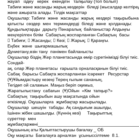
жауап іздеу керек екендігін талқылау (топ болып)
Табиғи және жасанды жарық көздерін біледі (мысалдар келтіре
және ажырата алады. Тілдік мақсаттар
Оқушылар: Табиғи және жасанды жарық көздері тақырыбын
қатысты сөздер мен терминдерді біледі және қолданады:
Құндылықтарды дарыту Пәнаралық байланыстар Алдыңғы
меңгерілген білім Сабақтың жоспарланған Сабақтың басы
 Табиғи;  Жасанды;  Көзі;  Жарық;  Қараңғы.
Еңбек және шығармашылық
Дүниетану,өзін тану пәнімен байланысты
Оқушылар біздің Жер планетасында өмір сүретінімізді білуі тиіс
Сондай­
ақ, олар Жер планетасы ғарышта орналасқанын білуі тиіс.
Сабақ барысы Сабақта жоспарланған іс­әрекет Ресурстар
(Ұ)Ұйымдастыру кезеңі Терең ғылым сананың,
Тегідөп ой саламын. Маңыз беріп оқимыз,
Жаратылыстану сабағын (Ұ)Ойын «Кім тапқыр?»
Сабақтың тақырыбын ашу мақсатында ойын
өткізіледі. Оқушыларға жұмбақтар жасырылады.
Оқушылар шешуін табады. Ақ сандығым ашылды,
Ішінен жібек шашылды. (Күннің көзі) Тақырыптық
суреттер мен
жұмбақтаржөні________________________________________
Оқушының аты­ Қалыптастырушы бағалау _ ОБ
Оқу мақсаты Бағалауға арналған ұсыныссілтеме 8.1.