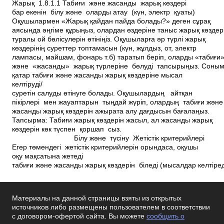
Жарық 1.8.1.1 Табиғи және жасанды жарық көздері
бар екенін білу және оларды атау (күн, электр қуаты)
Оқушылармен «Жарық қайдан пайда болады?» деген сұрақ
аясында әңгіме құрыңыз, олардан өздеріне таныс жарық көздер
туралы ой бөлісулерін өтініңіз. Оқушыларға әр түрлі жарық
көздерінің суреттер топтамасын (күн, жұлдыз, от, электр
лампасы, майшам, фонарь т.б) таратып беріп, оларды «табиғи
және «жасанды» жарық түрлеріне бөлуді тапсырыңыз. Соны
қатар табиғи және жасанды жарық көздеріне мысал
келтіруді/
суретін салуды өтінуге болады. Оқушылардың айтқан
пікірлері мен жауаптарын тыңдай жүріп, олардың табиғи жән
жасанды жарық көздерін ажырата алу дағдысын бағалаңыз.
Тапсырма: Табиғи жарық көздерін жасыл, ал жасанды жарық
көздерін көк түспен қоршап сыз.
Білу және түсіну Жетістік критерийлері
Егер төмендегі жетістік критерийлерін орындаса, оқушы
оқу мақсатына жетеді
табиғи және жасанды жарық көздерін біледі (мысалдар келтіре
Материалы на данной страницы взяты из открытых
источников либо размещены пользователем в соответствии
с договором-офертой сайта. Вы можете
сообщить о