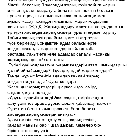
білетін боласың;  жасанды жарық көзін табиғи жарық
көзінен қалай ажыратуға болатынын білетін боласың.
презентация, шығармашылыққа аппликациямен
жұмыс жасау кезіндегі жиынтық, жарық көздерінің
жиынтығы (Ж,Ұ,Қ) Жарықтандыру мақсатында қолданатын
әр түрлі жасанды жарық көздері туралы әңгіме жүргізу.
Табиғи жарық көзі әрдайым қажетті жерлерге
түсе бермейді.Сондықтан адам баласы ерте
кезден жасанды жарық көздерін ойлап таба
бастады. Уақыт өте келе адамдар сапалы жасанды
жарық көздерін ойлап тапты. ­
Бүгінгі күні қолданатын жарық көздерін атап шығыңдаршы.
­Қалай ойлайсыңдыр? ­Бұлар қандай жарық көздері? ­
Түнде жұмыс істейтін адамдар қандай жарық
көздерін қоданады? Суретке қара
Жасанды жарық көздерінң арқасында өмірді
сақтап қалуға болады.
«Дауыл күшейіп келеді.Экипаждың өмірін сақтап
қалу үшін тез арада дұрыс шешім қабылдау қажет»
Суреттен белгі шамшырақпен белгі беретін
жасанды жарық көздерін анықта. ­
Адам өмірін сақтап қалу үшін, жарық көзінің
қандай маңызы бар? Шамшырақ. Кемелер бір­
біріне соғыспау үшін