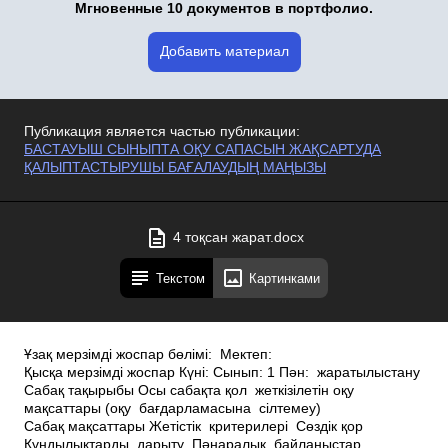
Мгновенные 10 документов в портфолио.
Добавить материал
Публикация является частью публикации:
БАСТАУЫШ СЫНЫПТА ОҚУ САПАСЫН ЖАҚСАРТУДА
ҚАЛЫПТАСТЫРУШЫ БАҒАЛАУДЫҢ МАҢЫЗЫ
4 тоқсан жарат.docx
Текстом
Картинками
Ұзақ мерзімді жоспар бөлімі: Мектеп:
Қысқа мерзімді жоспар Күні: Сынып: 1 Пән: жаратылыстану
Сабақ тақырыбы Осы сабақта қол жеткізілетін оқу
мақсаттары (оқу бағдарламасына сілтемеу)
Сабақ мақсаттары Жетістік критерилері Сөздік қор
Құндылықтарды дарыту Пәнаралық байланыстар