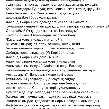
және жағалаудың қауіпті аумағын жарықтандыру
үшін қажет. Үлкен аспашам. Бөлмені жарықтандыру үшін.
Көше шамдары.Түнгі уақытта көшені жарықтандыру үшін.
Белгі беретін шам. Ракета көмегі арқылы ұзақ
аралықта белгі беру үшін қажет.
Жасанды жарық көзі адамдарға күн сайын қажет. ҚБ –
оқушылар күнделікті өмірде қолданатынжарық көздерін анықта
Ойланайық! От қандай жарық көзіне жатады?
«Білгір» ойыны Оқушыларды екі топқа бөлу.
Жасанды жарық көздерін атап айту.
Мысалы: шырақ, от, алау, отшашу, ошақ, белгі
беретін тапанша,торшер, шам,аспашам,қолшам.
Сабақты қорытындылау. (Ұ) Кері байланыс.
Жасанды жарық көзі дегеніміз не?
Адам өміріндегі жасанды жарық көздерінің
маңыздылығы қандай? Сабақтың соңы Бағалау –
оқушылардың материалды меңгеру деңгейін тексеру
жоспарыңыз? Денсаулық және қауіпсіздік
техникасының сақталуы Денсаулық сақтау
технологиялары. Сергіту сәттері мен белсенді іс­
әрекет түрлері. Сергіту сәттерін ұйымдастыру
Бұл бөлімде оқушылардың сабақ барысында үйренгенін
бағалау үшін қолданатын әдіс­тәсілдеріңізді жазасыз
күнделікті өмірде қолданатын жарық көздерін анықтайды
Дифференциация – оқушыларға көбірек қолдау көрсетуді