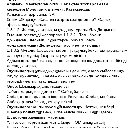
Алдыңғы меңгерілген білім Сабақтың жоспарлан­ ған
кезеңдері Мұғалімнің аты­жөні : Қатысқандар:
Қатыспағандар саны: 3A­
бөлім «Жарық» Жасанды жарық көзі деген не? Жарық–
физикалық құбылыс
1.8.1.2. Жасанды жарықты қолдану туралы білу Дағдылар
Ғылыми зерттеуді жоспарлау 1.1.2.2 Топ болып
туындаған ғылыми сұрақтарға жауап беру
жолдарын ұсыну Дәлелдерді табу мен таныстыру
1.1.3.2 Мұғалім басшылығымен нұсқаулық бойынша қарапайы
өлшеулер жүргізу (жарықтың үдемелілігін)
Адамның қандай жасанды жарық көздерін қолданатынын біледі.
жасанды жарық
Оқушылардың ұжымдық жұмысын дамыту, өзара сыйластыққа
баулу. Дүниетану, «Кеме» ойыны барысында қолданылған
географииялық атауларды зерттеу.
Өнер. Шамшырақ аппликациясы
Табиғи жарық көзі деген не? Сабақ барысы
Сабақта жоспарланған іс­әрекет РесурстарСабақтың басы
Сабақ ортасы Ұйымдастыру кезеңі
Оқушыларға жайлы ахуал ұйымдастыру Шаттық шеңбері
Шеңбер болып тұрайық, Бізге келсін қуаныш нұр іздеген.
Шуақ толы жанымыз, жүрегіміз,
Үлгі алсын көрген жан мына бізден. ОМ анықтап алу
Бүгін сабақта  қандай жасанды жарық көздері болатынын