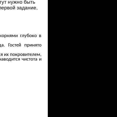
 тут нужно быть
первой задание,
корнями глубоко в
а. Гостей принято
ся их покровителем,
наводится чистота и