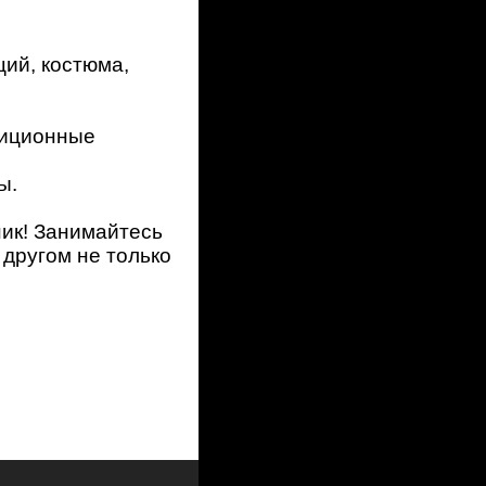
ций, костюма,
диционные
ы.
ник! Занимайтесь
 другом не только