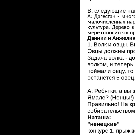
В: следующие на
А: Дагестан - мно
малочисленная наро
культуре. Дерево 
мере относится к п
Даниил и Анжелик
1. Волк и овцы. 
Овцы должны про
Задача волка - д
волком, и теперь
поймали овцу, то
останется 5 овец
А: Ребятки, а вы
Ямале? (Ненцы!)
Правильно! На к
собирательством 
Наташа:
"ненецкие"
конкурс 1. прыжк