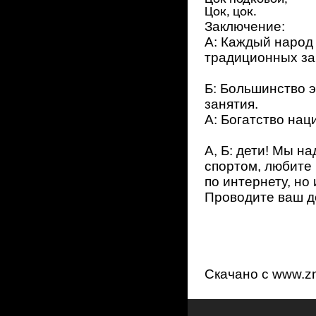
Цок, цок.
Заключение:
А: Каждый народ 
традиционных за
Б: Большинство 
занятия.
А: Богатство нац
А, Б: дети! Мы н
спортом, любите 
по интернету, но 
Проводите ваш до
Скачано с www.zn