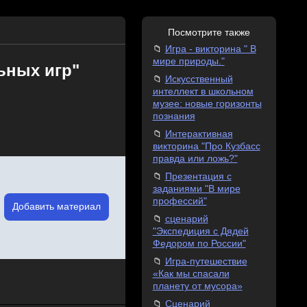
Посмотрите также
Игра - викторина " В
мире природы."
ьных игр"
Искусственный
интеллект в школьном
музее: новые горизонты
познания
Интерактивная
викторина "Про Кузбасс
правда или ложь?"
Презентация с
заданиями "В мире
профессий"
Добавить материал
сценарий
"Экспедиция с Дядей
Федором по России"
Игра-путешествие
«Как мы спасали
планету от мусора»
Сценарий