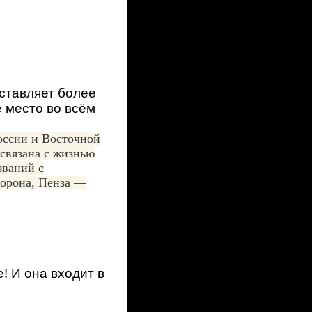
ставляет более
 место во всём
оссии и Восточной
 связана с жизнью
званий с
торона, Пенза —
! И она входит в