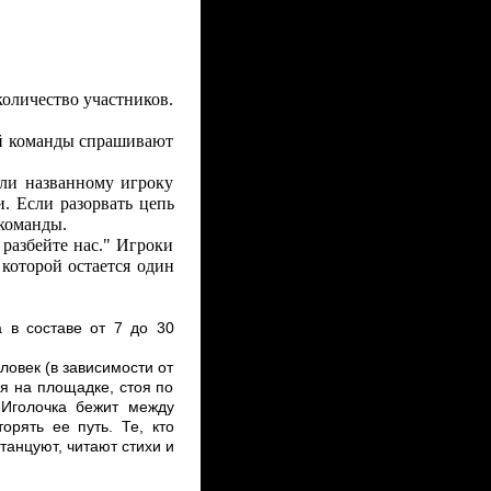
количество участников.
ой команды спрашивают
сли названному игроку
. Если разорвать цепь
команды.
разбейте нас." Игроки
 которой остается один
 в составе от 7 до 30
ловек (в зависимости от
я на площадке, стоя по
 Иголочка бежит между
орять ее путь. Те, кто
танцуют, читают стихи и