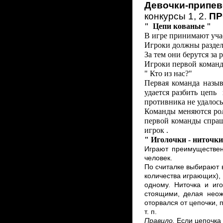
Девочки-припев
конкурсы 1, 2.
ПР
" Цепи кованые "
В игре принимают учас
Игроки должны раздели
За тем они берутся за 
Игроки первой команд
" Кто из нас?"
Первая команда назыв
удается разбить цепь
противника не удалос
Команды меняются рол
первой команды спраши
игрок .
" Иголочки - ниточки
Играют преимуществен
человек.
По считалке выбирают в
количества играющих),
одному. Ниточка и иг
стоящими, делая неожи
оторвался от цепочки, 
т. п.
Правило.
Если цепочка 