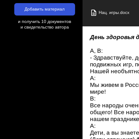
Добавить материал
Нац. игры.docx
и получить 10 документов
и свидетельство автора
День здоровья 
А, В:
- Здравствуйте, 
подвижных игр, 
Нашей необъятно
А:
Мы живем в Росс
мире!
В:
Все народы очень
общего! Все наро
нашем празднике,
А:
Дети, а вы знает