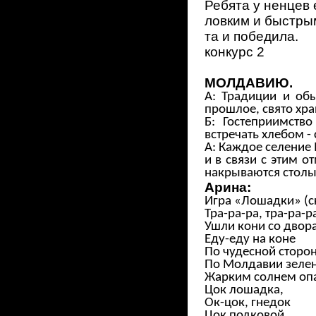
Ребята у ненцев 
ловким и быстрым
та и победила.
конкурс 2
МОЛДАВИЮ.
А: Традиции и об
прошлое, свято хра
Б: Гостеприимств
встречать хлебом -
А: Каждое селение 
и в связи с этим о
накрываются столы
Арина:
Игра «Лошадки» (с
Тра-ра-ра, тра-ра-р
Ушли кони со двора
Еду-еду на коне
По чудесной сторо
По Молдавии зелен
Жарким солнем оп
Цок лошадка,
Ок-цок, гнедок
Цок подковой,