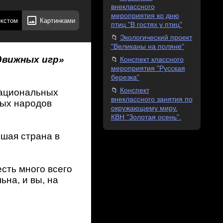
внеклассного
мероприятия ко дню
екстом
Картинками
птиц "В гостях у птиц"
Экологический проект
"Великаны на поляне"
движных игр»
Конспект классного
мероприятия "Русская
березка"
Конспект
национальных
внеклассного занятия по
ных народов
окружающему миру.
КВН "Золотая осень".
шая страна в
есть много всего
ьна, и вы, на