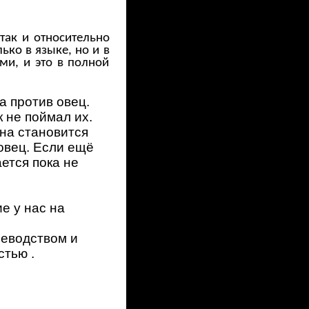
так и относительно
ько в языке, но и в
ми, и это в полной
а против овец.
 не поймал их.
она становится
 овец. Если ещё
ется пока не
е у нас на
еводством и
стью .