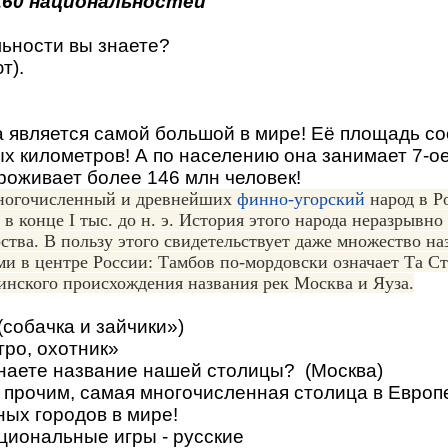
160 национальностей
льности вы знаете?
т).
 является самой большой в мире! Её площадь со
х километров! А по населению она занимает 7-ое
роживает более 146 млн человек!
огочисленный и древнейших
финно-угорский
народ в Р
 конце I тыс. до н. э. История этого народа неразрывно
ства. В пользу этого свидетельствует даже множество на
и в центре России: Тамбов по-мордовски означает Та С
инского происхождения названия рек Москва и Яуза.
собачка и зайчики»)
, охотник»
знаете название нашей столицы? (Москва)
 прочим, самая многочисленная столица в Европе
ных городов в мире!
циональные игры - русские