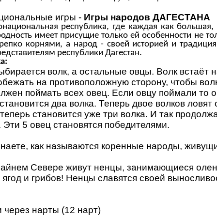
циональные игры -
Игры народов ДАГЕСТАНА
гонациональная республика, где каждая как большая, 
дность имеет присущие только ей особенности не тол
крепко корнями, а народ - своей историей и традиция
редставителям республики Дагестан.
а:
Выбирается волк, а остальные овцы. Волк встаёт н
бежать на противоположную сторону, чтобы волк
олжен поймать всех овец. Если овцу поймали то 
 становится два волка. Теперь двое волков ловят
 теперь становится уже три волка. И так продолжа
. Эти 5 овец становятся победителями.
 знаете, как называются коренные народы, живущи
райнем Севере живут ненцы, занимающиеся олен
ягод и грибов! Ненцы славятся своей выносливо
и через нарты (12 нарт)