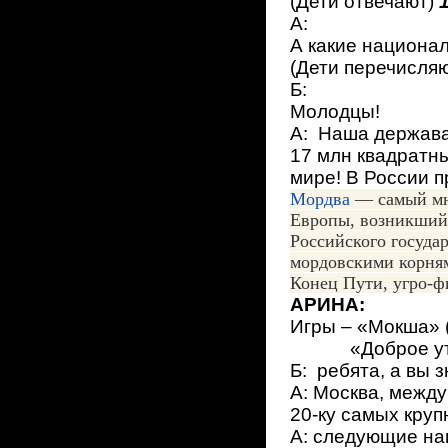
(Дети отвечают)
А:
А какие национа
(Дети перечисляю
Б:
Молодцы!
А: Наша держава
17 млн квадратны
мире! В России п
Мордва
— самый мн
Европы, возникший в
Российского государ
мордовскими корням
Конец Пути, угро-ф
АРИНА:
Игры – «Мокша» (
«Доброе утро
Б: ребята, а вы 
А: Москва, между
20-ку самых круп
А: следующие на