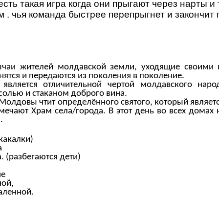
есть такая игра когда они прыгают через нарты и
 . чья команда быстрее перепрыгнет и закончит 
ычаи жителей молдавской земли, уходящие своими 
нятся и передаются из поколения в поколение.
о является отличительной чертой молдавского народ
 солью и стаканом доброго вина.
Молдовы чтит определённого святого, который являет
тмечают Храм села/города. В этот день во всех домах 
.
какалки)
а
. (разбегаются дети)
не
ой,
аленной.