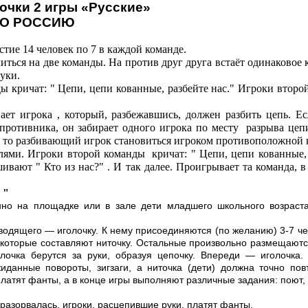
очки 2 игры «Русские»
О РОССИЮ
тие 14 человек по 7 в каждой команде.
ться на две команды. На против друг друга встаёт одинаковое 
руки.
ы кричат: " Цепи, цепи кованные, разбейте нас." Игроки втор
ает игрока , который, разбежавшись, должен разбить цепь. Е
 противника, он забирает одного игрока по месту разрыва цепи
ь то разбивающий игрок становиться игроком противоположной 
ями. Игроки второй команды кричат: " Цепи, цепи кованные, 
вают " Кто из нас?" . И так далее. Проигрывает та команда, в
 "
но на площадке или в зале дети младшего школьного возраста
одящего — иголочку. К нему присоединя­ются (по желанию) 3-7 че
 которые составляют ниточку. Остальные произвольно раз­мещаютс
олочка берутся за руки, образуя цепочку. Впереди — иголочка.
данные повороты, зигзаги, а ниточка (дети) должна точно повт
платят фанты, а в конце игры выполняют различные задания: поют, 
разорвалась, игроки, расцепившие руки, платят фанты.