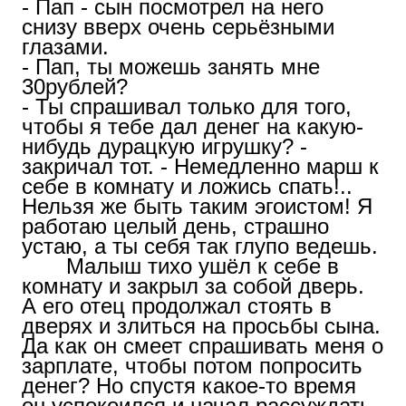
- Пап - сын посмотрел на него
снизу вверх очень серьёзными
глазами.
- Пап, ты можешь занять мне
30рублей?
- Ты спрашивал только для того,
чтобы я тебе дал денег на какую-
нибудь дурацкую игрушку? -
закричал тот. - Немедленно марш к
себе в комнату и ложись спать!..
Нельзя же быть таким эгоистом! Я
работаю целый день, страшно
устаю, а ты себя так глупо ведешь.
Малыш тихо ушёл к себе в
комнату и закрыл за собой дверь.
А его отец продолжал стоять в
дверях и злиться на просьбы сына.
Да как он смеет спрашивать меня о
зарплате, чтобы потом попросить
денег? Но спустя какое-то время
он успокоился и начал рассуждать