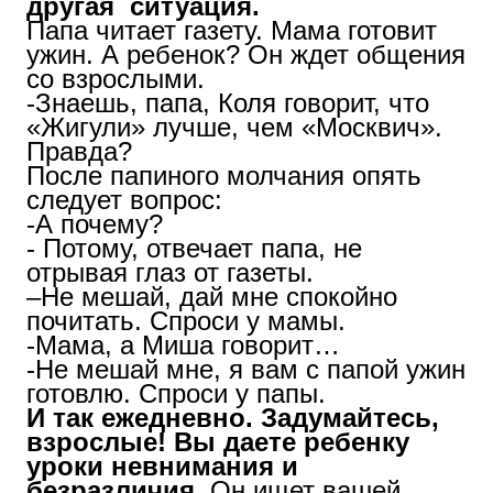
другая ситуация.
Папа читает газету. Мама готовит
ужин. А ребенок? Он ждет общения
со взрослыми.
-Знаешь, папа, Коля говорит, что
«Жигули» лучше, чем «Москвич».
Правда?
После папиного молчания опять
следует вопрос:
-А почему?
- Потому, отвечает папа, не
отрывая глаз от газеты.
–Не мешай, дай мне спокойно
почитать. Спроси у мамы.
-Мама, а Миша говорит…
-Не мешай мне, я вам с папой ужин
готовлю. Спроси у папы.
И так ежедневно. Задумайтесь,
взрослые! Вы даете ребенку
уроки невнимания и
безразличия.
Он ищет вашей