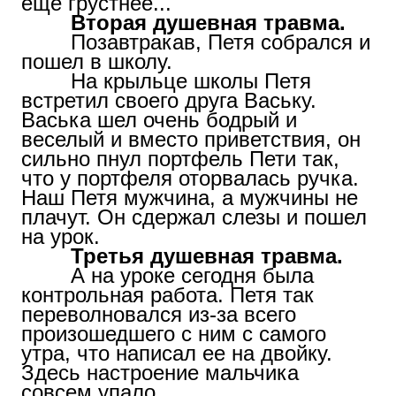
еще грустнее...
Вторая душевная травма.
Позавтракав, Петя собрался и
пошел в школу.
На крыльце школы Петя
встретил своего друга Ваську.
Васька шел очень бодрый и
веселый и вместо приветствия, он
сильно пнул портфель Пети так,
что у портфеля оторвалась ручка.
Наш Петя мужчина, а мужчины не
плачут. Он сдержал слезы и пошел
на урок.
Третья душевная травма.
А на уроке сегодня была
контрольная работа. Петя так
переволновался из-за всего
произошедшего с ним с самого
утра, что написал ее на двойку.
Здесь настроение мальчика
совсем упало...