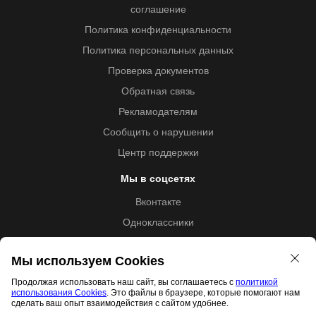
соглашение
Политика конфиденциальности
Политика персональных данных
Проверка документов
Обратная связь
Рекламодателям
Сообщить о нарушении
Центр поддержки
Мы в соцсетях
Вконтакте
Одноклассники
Youtube
Мы используем Cookies
Продолжая использовать наш сайт, вы соглашаетесь с
политикой
использования Cookies
. Это файлы в браузере, которые помогают нам
Образовательная лицензия №5257 от 09.09.2020 (Л035-
сделать ваш опыт взаимодействия с сайтом удобнее.
01253-67/00192487)