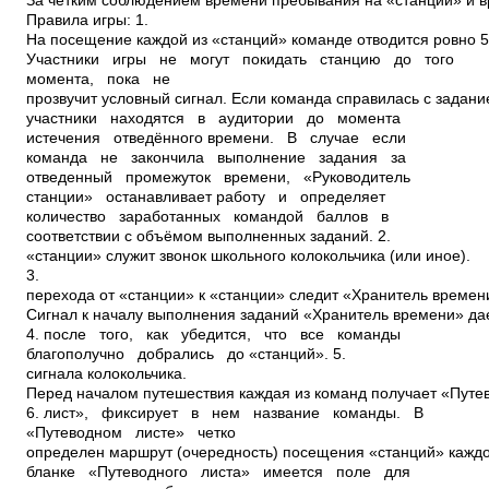
За четким соблюдением времени пребывания на «станции» и 
Правила игры: 1.
На посещение каждой из «станций» команде отводится ровно 5
Участники игры не могут покидать станцию до того
момента, пока не
прозвучит условный сигнал. Если команда справилась с задани
участники находятся в аудитории до момента
истечения отведённого времени. В случае если
команда не закончила выполнение задания за
отведенный промежуток времени, «Руководитель
станции» останавливает работу и определяет
количество заработанных командой баллов в
соответствии с объёмом выполненных заданий. 2.
«станции» служит звонок школьного колокольчика (или иное).
3.
перехода от «станции» к «станции» следит «Хранитель времен
Сигнал к началу выполнения заданий «Хранитель времени» дае
4. после того, как убедится, что все команды
благополучно добрались до «станций». 5.
сигнала колокольчика.
Перед началом путешествия каждая из команд получает «Путе
6. лист», фиксирует в нем название команды. В
«Путеводном листе» четко
определен маршрут (очередность) посещения «станций» каждо
бланке «Путеводного листа» имеется поле для