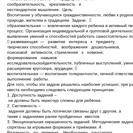
сообразительность, креативность и
нестандартное мышление. Цель:
Воспитание у обучающихся гражданственности, любви к родном
природе, жителям и традициям. Задачи: 
образовательная — вовлечение каждого ребенка в активный тв
процесс. Организация индивидуальной и групповой деятельнос
выявление умений и способностей работать самостоятельно по
 развивающая — развитие интереса к предмету,
творческих способностей, воображения дошкольников,
поисковой активности, стремления к новизне;
формирование навыков
исследовательскойдеятельности, публичных выступлений, уме
расширение кругозора, эрудиции; 
воспитательная — воспитание толерантности, личной ответств
выполнение работы.
Для того, чтобы эти задачи решались наиболее успешно, при р
квеста необходимо следовать следующим принципам:
1. Доступность заданий –
не должны быть чересчур сложны для ребёнка.
2. Системность –
задания должны быть логически связаны друг с другом, а
также с заданиями ранее пройденных квестов.
3. Эмоциональная окрашенность заданий. Методические задач
спрятаны за игровыми формами и приёмами. 4.
Разумность по времени. Необходимо рассчитать