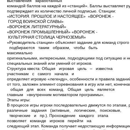
выставления заработанных
командой баллов на каждой из «станций». Баллы выставляет р
подтверждает их количество личной подписью. Станции:
«ИСТОРИЯ. ПРОШЛОЕ И НАСТОЯЩЕЕ» «ВОРОНЕЖ ­
ГОРОД ВОИНСКОЙ СЛАВЫ»
«ВОРОНЕЖ ЛИТЕРАТУРНЫЙ»
«ВОРОНЕЖ ПРОМЫШЛЕННЫЙ» «ВОРОНЕЖ ­
КУЛЬТУРНАЯ СТОЛИЦА ЧЕРНОЗЕМЬЯ»
«Руководитель станции» объясняет задание для команд строг
подбираются таким образом, чтобы быть
максимально
оригинальными, интересными, подходящими под ситуацию и 
специальных знаний или умений от игроков.
Структура квеста: Общая игровая цель – известна
участникам с самого начала и
определяет игровую «легенду», особенности и правила задани
от того, заложен элемент соревнования в игру или нет, конечна
­ общая для всех команд. Общая цель является
главным «внутренним мотиватором программы».
Этапы игры:
В процессе игры игроки последовательно движутся по этапам,
различные задания (активные, логические, поисковые,
творческие и пр.). Прохождение каждого этапа
позволяет команде игроков перейти на
следующий этап. Команда получает недостающую информацию,