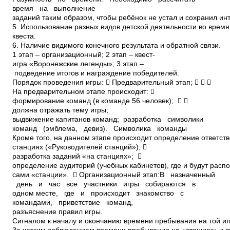
время на выполнение
заданий таким образом, чтобы ребёнок не устал и сохранил ин
5. Использование разных видов детской деятельности во врем
квеста.
6. Наличие видимого конечного результата и обратной связи.
1 этап – организационный; 2 этап – квест­
игра «Воронежские легенды»; 3 этап –
подведение итогов и награждение победителей.
Порядок проведения игры:  Предварительный этап;   
На предварительном этапе происходит: 
формирование команд (в команде 5­6 человек);  
должна отражать тему игры;
выдвижение капитанов команд; разработка символики
команд (эмблема, девиз). Символика команды
Кроме того, на данном этапе происходит определение ответст
станциях («Руководителей станций»); 
разработка заданий «на станциях»; 
определение аудиторий (учебных кабинетов), где и будут расп
сами «станции».  Организационный этап:В назначенный
день и час все участники игры собираются в
одном месте, где и происходит знакомство с
командами, приветствие команд,
разъяснение правил игры.
Сигналом к началу и окончанию времени пребывания на той и