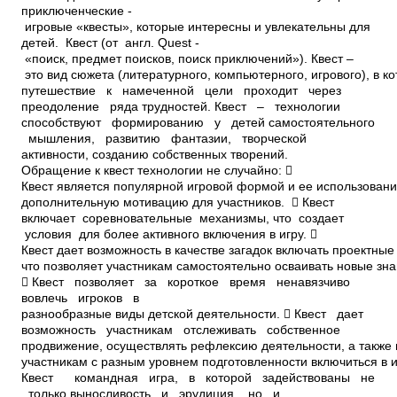
приключенческие ­
игровые «квесты», которые интересны и увлекательны для
детей. Квест (от англ. Quest ­
«поиск, предмет поисков, поиск приключений»). Квест –
это вид сюжета (литературного, компьютерного, игрового), в к
путешествие к намеченной цели проходит через
преодоление ряда трудностей. Квест – технологии
способствуют формированию у детей самостоятельного
мышления, развитию фантазии, творческой
активности, созданию собственных творений.
Обращение к квест­ технологии не случайно: 
Квест является популярной игровой формой и ее использовани
дополнительную мотивацию для участников.  Квест
включает соревновательные механизмы, что создает
условия для более активного включения в игру. 
Квест дает возможность в качестве загадок включать проектные
что позволяет участникам самостоятельно осваивать новые зна
 Квест позволяет за короткое время ненавязчиво
вовлечь игроков в
разнообразные виды детской деятельности.  Квест дает
возможность участникам отслеживать собственное
продвижение, осуществлять рефлексию деятельности, а также
участникам с разным уровнем подготовленности включиться в и
Квест ­ командная игра, в которой задействованы не
только выносливость и эрудиция, но и