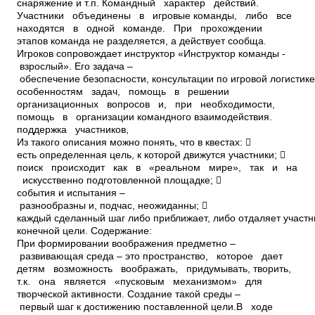
снаряжение и т.п. Командный характер действий.
Участники объединены в игровые команды, либо все
находятся в одной команде. При прохождении
этапов команда не разделяется, а действует сообща.
Игроков сопровождает инструктор «Инструктор команды ­
взрослый». Его задача –
обеспечение безопасности, консультации по игровой логистике
особенностям задач, помощь в решении
организационных вопросов и, при необходимости,
помощь в организации командного взаимодействия.
поддержка участников,
Из такого описания можно понять, что в квестах: 
есть определенная цель, к которой движутся участники; 
поиск происходит как в «реальном мире», так и на
искусственно подготовленной площадке; 
события и испытания –
разнообразны и, подчас, неожиданны; 
каждый сделанный шаг либо приближает, либо отдаляет участн
конечной цели. Содержание:
При формировании воображения предметно –
развивающая среда – это пространство, которое дает
детям возможность воображать, придумывать, творить,
т.к. она является «пусковым механизмом» для
творческой активности. Создание такой среды –
первый шаг к достижению поставленной цели.В ходе