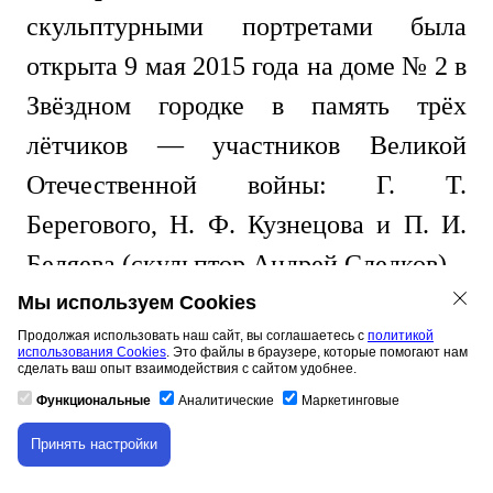
скульптурными портретами была
открыта 9 мая 2015 года на доме № 2 в
Звёздном городке в память трёх
лётчиков — участников Великой
Отечественной войны: Г. Т.
Берегового, Н. Ф. Кузнецова и П. И.
Беляева (скульптор Андрей Следков).
Мы используем Cookies
Продолжая использовать наш сайт, вы соглашаетесь с
политикой
использования Cookies
. Это файлы в браузере, которые помогают нам
сделать ваш опыт взаимодействия с сайтом удобнее.
Функциональные
Аналитические
Маркетинговые
Принять настройки
Скачивание материала доступно только для
авторизованных пользователей.