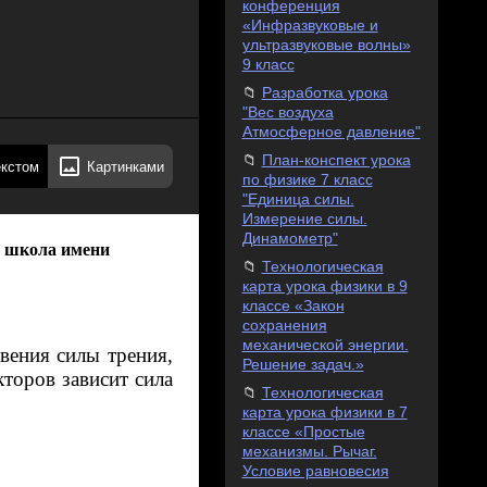
конференция
«Инфразвуковые и
ультразвуковые волны»
9 класс
Разработка урока
"Вес воздуха
Атмосферное давление"
План-конспект урока
екстом
Картинками
по физике 7 класс
"Единица силы.
Измерение силы.
Динамометр"
я школа имени
Технологическая
карта урока физики в 9
классе «Закон
сохранения
механической энергии.
вения силы трения,
Решение задач.»
торов зависит сила
Технологическая
карта урока физики в 7
классе «Простые
механизмы. Рычаг.
Условие равновесия