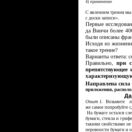
4) применение
С явлением трения мы 
с доски записи».
Первые исследова
да Винчи более 40
были описаны фра
Исходя из жизненн
такое трение?
Варианты ответа: 
Правильно,
при с
препятствующее 
характеризующую 
Направлена сила 
приложения, распо
Да
Опыт 1.
Возьмите лис
же самое попробуйте с
На бумаге остался сле
бумаги, стекла и гриф
такими свойствами не
неровности бумаги и о