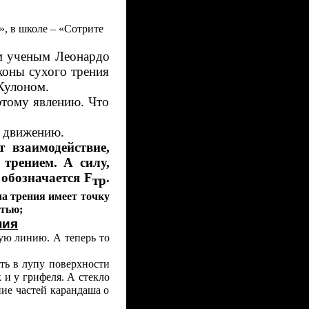
», в школе – «Сотрите
м ученым Леонардо
коны сухого трения
Кулоном.
этому явлению. Что
ие движению.
 взаимодействие,
трением. А силу,
 обозначается
F
.
тр
а трения имеет точку
тью;
ния
ую линию. А теперь то
еть в лупу поверхности
 и у грифеля. А стекло
ие частей карандаша о