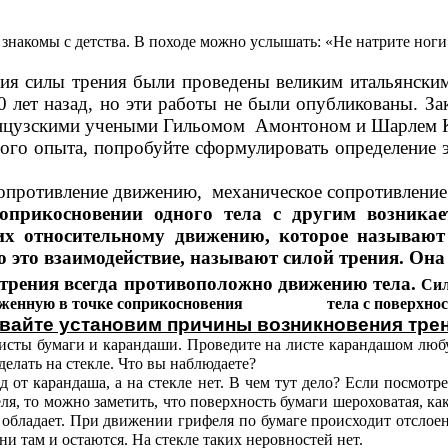
знакомы с детства. В походе можно услышать: «Не натрите ноги
ния силы трения были проведены великим итальянски
0 лет назад, но эти работы не были опубликованы. За
нцузскими учеными Гильомом Амонтоном и Шарлем 
ого опыта, попробуйте сформулировать определение 
сопротивление движению, механическое сопротивлен
оприкосновении одного тела с другим возникает
их относительному движению, которое называют 
это взаимодействие, называют силой трения. Она
трения всегда противоположно движению тела.
Сил
ложенную в точке соприкосновения тела с поверхнос
вайте установим причины возникновения тре
ты бумаги и карандаши. Проведите на листе карандашом люб
делать на стекле. Что вы наблюдаете?
д от карандаша, а на стекле нет. В чем тут дело? Если посмотр
еля, то можно заметить, что поверхность бумаги шероховатая, как
 обладает. При движении грифеля по бумаге происходит отслоен
ни там и остаются. На стекле таких неровностей нет.