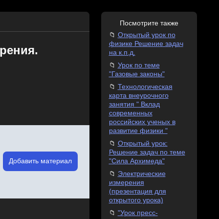
Посмотрите также
Открытый урок по
физике Решение задач
трения.
на к.п.д.
Урок по теме
"Газовые законы"
Технологическая
карта внеурочного
занятия " Вклад
современных
российских ученых в
развитие физики "
Открытый урок:
Решение задач по теме
Добавить материал
"Сила Архимеда"
Электрические
измерения
(презентация для
открытого урока)
"Урок пресс-