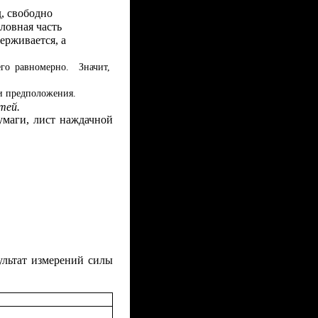
, свободно
ловная часть
ерживается, а
его равномерно. Значит,
ши предположения.
тей.
умаги, лист наждачной
ультат измерений силы