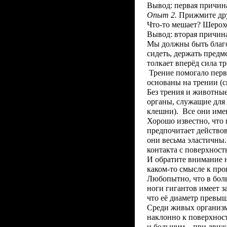
Вывод: первая причина
Опыт 2.
Прижмите друг
Что-то мешает? Шерохо
Вывод: вторая причина
Мы должны быть благод
сидеть, держать предм
толкает вперёд сила тр
Трение помогало перв
основаны на трении (с
Без трения и животны
органы, служащие для 
клешни). Все они име
Хорошо известно, что 
предпочитает действов
они весьма эластичны.
контакта с поверхност
И обратите внимание н
каком-то смысле к про
Любопытно, что в бол
ноги гигантов имеет з
что её диаметр превы
Среди живых организм
наклонно к поверхнос
и большим – при движ