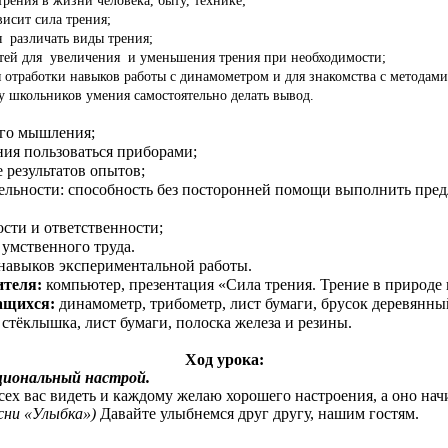
рения в жизни человека, быту, технике;
висит сила трения;
 различать виды трения;
тей для увеличения и уменьшения трения при необходимости;
 отработки навыков работы с динамометром и для знакомства с методами
у школьников умения самостоятельно делать вывод.
ого мышления;
ия пользоваться приборами;
 результатов опытов;
тельности: способность без посторонней помощи выполнить пре
сти и ответственности;
умственного труда.
 навыков экспериментальной работы.
ителя:
компьютер, презентация «Сила трения. Трение в природе 
чащихся:
динамометр, трибометр, лист бумаги, брусок деревянны
 2 стёклышка, лист бумаги, полоска железа и резины.
Ход урока:
циональный настрой.
сех вас видеть и каждому желаю хорошего настроения, а оно нач
есни «Улыбка»)
Давайте улыбнемся друг другу, нашим гостям.