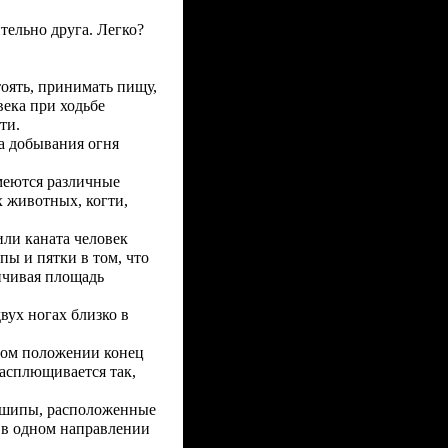
тельно друга. Легко?
тоять, принимать пищу,
века при ходьбе
ти.
а добывания огня
меются различные
х животных, когти,
или каната человек
пы и пятки в том, что
ичивая площадь
вух ногах близко в
том положении конец
расплющивается так,
 шипы, расположенные
 в одном направлении