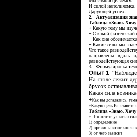
Мы самоисцеляемся.
И силой наполняемся,
Дарующей успех.
2.
Актуализация зна
Таблица «Знаю. Хочу
+
Какую тему мы изуч
+ С какой физической
+ Как она обозначаетс
+ Какие силы мы знае
Что такое равнодейст
направлены вдоль о
равнодействующая сил
3.
Формулировка темы
Опыт 1
“Наблюден
На столе лежит де
брусок останавлива
Какая сила возника
+
Как вы догадались, тем
+Какую цель Вы ставите с
Таблица «Знаю. Хочу 
+ Что хотите узнать о сил
1) определение
2) причины возникновен
3) от чего зависит