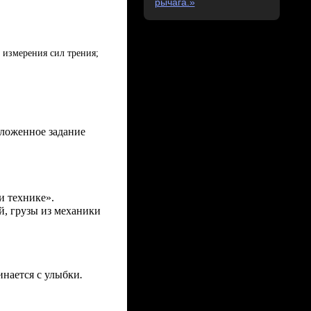
рычага.»
 измерения сил трения;
дложенное задание
и технике».
й, грузы из механики
инается с улыбки
.