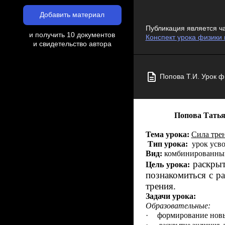
Добавить материал
Публикация является ч
и получить 10 документов
Конспект урока физики 
и свидетельство автора
Попова Т.И. Урок ф
Попова Татья
Тема урока:
Сила трен
Тип урока:
урок усв
Вид:
комбинированный
раскрыт
Цель урока:
познакомиться с р
трения.
Задачи урока:
Образовательные:
·
формирование новы
·