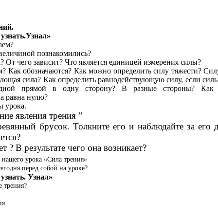
ний.
 узнать.Узнал»
аем?
 величиной познакомились?
я? От чего зависит? Что является единицей измерения силы?
м? Как обозначаются? Как можно определить силу тяжести? Силу
вующая сила? Как определить равнодействующую силу, если силы
дной прямой в одну сторону? В разные стороны? Как 
а равна нулю?
 урока.
ие явления трения ”
ревянный брусок. Толкните его и наблюдайте за его
ется?
ет ? В результате чего она возникает?
а нашего урока «Сила трения»
егодня перед собой на уроке?
узнать. Узнал»
е трения?
ия