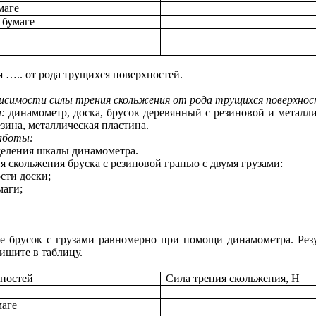
маге
 бумаге
….. от рода трущихся поверхностей.
висимости силы трения скольжения от рода трущихся поверхнос
:
динамометр, доска, брусок деревянный с резиновой и металли
езина, металлическая пластина.
аботы:
еления шкалы динамометра.
я скольжения бруска с резиновой гранью с двумя грузами:
сти доски;
маги;
е брусок с грузами равномерно при помощи динамометра. Рез
ишите в таблицу.
ностей
Сила трения скольжения, Н
маге