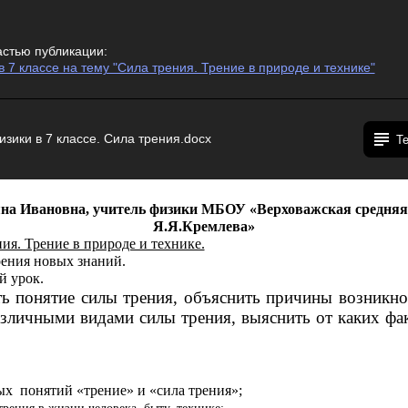
астью публикации:
в 7 классе на тему "Сила трения. Трение в природе и технике"
изики в 7 классе. Сила трения.docx
Т
на Ивановна, учитель физики МБОУ «Верховажская средня
Я.Я.Кремлева»
ия. Трение в природе и технике.
оения новых знаний.
 урок.
ь понятие силы трения, объяснить причины возникно
азличными видами силы трения, выяснить от каких фак
х понятий «трение» и «сила трения»;