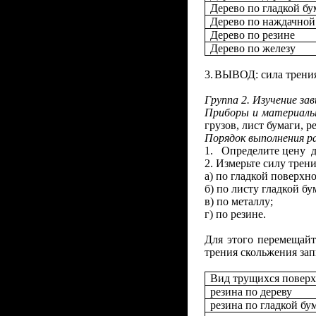
Дерево по гладкой бу
Дерево по наждачной
Дерево по резине
Дерево по железу
3.
ВЫВОД: сила трения 
Группа 2. Изучение за
Приборы и материалы
грузов, лист бумаги, р
Порядок выполнения р
1.
Определите цену д
2.
Измерьте силу трени
а) по гладкой поверхно
б) по листу гладкой бу
в) по металлу;
г) по резине.
Для этого перемещайт
трения скольжения зап
Вид трущихся поверх
резина по дереву
резина по гладкой бу