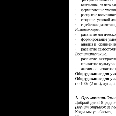
раскрытие значения т
·
выяснение, от чего за
·
формирование умения
·
раскрытие возможнос
·
создание условий для
·
содействие развитию 
Развивающие:
·
развитие логическ
·
формирование умен
·
анализ и сравнение
·
развитие самостоя
Воспитательные:
·
развитие аккуратно
·
привитие культуры 
·
активное развитие
Оборудование для уч
Оборудование для у
по 100г (2 шт.), лупа,
1.
Орг. момент. Эмо
Добрый день! Я рада в
(звучит отрывок из п
Когда мы улыбаемся,