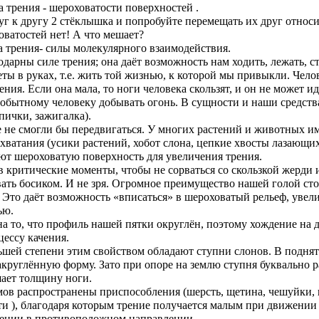
 трения - шероховатости поверхностей .
 к другу 2 стёклышка и попробуйте перемещать их друг относи
ватостей нет! А что мешает?
 трения- силы молекулярного взаимодействия.
арны силе трения; она даёт возможность нам ходить, лежать, с
еты в руках, т.е. жить той жизнью, к которой мы привыкли. Чело
ения. Если она мала, то ноги человека скользят, и он не может ид
обытному человеку добывать огонь. В сущности и наши средств
пички, зажигалка).
е не смогли бы передвигаться. У многих растений и животных и
хватания (усики растений, хобот слона, цепкие хвосты лазающи
ют шероховатую поверхность для увеличения трения.
в критические моменты, чтобы не сорваться со скользкой жерди 
ать босиком. И не зря. Огромное преимущество нашей голой сто
 Это даёт возможность «вписаться» в шероховатый рельеф, увел
ью.
а то, что профиль нашей пятки округлён, поэтому хождение на д
цессу качения.
ьшей степени этим свойством обладают ступни слонов. В подня
акруглённую форму. Зато при опоре на землю ступня буквально 
шает толщину ноги.
ов распространены приспособления (шерсть, щетина, чешуйки,
ти ), благодаря которым трение получается малым при движении
ении в противоположном направлении.