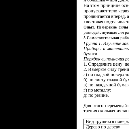
На этом принципе осн
пропускают тело червя
продвигается вперед, а
хвостовая подтягиваетс
Опыт. Измерение силы
равнодействующая сил ра
5.Самостоятельная рабо
Группа 1. Изучение за
Приборы и материалы
бумаги.
Порядок выполнения р
1.
Определите цену де
2.
Измерьте силу трени
а) по гладкой поверхно
б) по листу гладкой бу
в) по наждачной бумаг
г) по металлу;
д) по резине.
Для этого перемещайт
трения скольжения зап
Вид трущихся поверх
Дерево по дереву