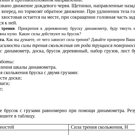
овано движение дождевого червя. Щетинки, направленные назад
 вперед, но тормозят обратное движение. При удлинении тела го
 хвостовая остается на месте, при сокращении головная часть зад
я к ней.
 трения
. Прикрепив к деревянному бруску динамометр, буду тянуть 
вна нулю. Какие силы действуют на брусок?
та.
Как вы думаете, от чего зависит сила трения? Давайте проверим Ва
висимости силы трения скольжения от рода трущихся поверхнос
:
динамометр, доска, брусок деревянный, набор грузов, лист б
аботы:
ления шкалы динамометра.
я скольжения бруска с двумя грузами:
сти доски;
маги;
е;
е брусок с грузами равномерно при помощи динамометра. Рез
ишите в таблицу.
ностей
Сила трения скольжения, Н