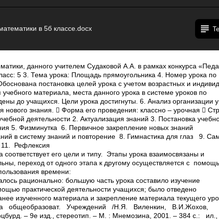
атематики в 5б классе.docx
Т
го материала ученики проявляли интерес к уроку и учебному учащихся, труда предмету. Степень их самостоятельности в овладении новым учебным материалом проявлялась при проведении практической работы и дальнейшей формулировке выводов. Учащиеся достаточно хорошо умеют вычленять ведущие идеи в учебном материале, что способствует актуализации их знаний. Учащиеся в основном владеют рациональными приемами обучения, вырабатываются умения самостоятельного овладения знаниями. В ходе урока развивалась речь, вычислительные, графические и специальные умения и навыки. Шла работа по развитию навыков коллективной работы (воспитание коммуникативных свойств личности учащихся на основе совершенствования навыков групповой работы – воспитательная задача урока). Большое место на уроке было отведено формированию практических умений определения площади прямоугольника, что было заявлено в образовательной задаче урока. Ученики вели себя организованно и дисциплинированно 7. Анализ содержания  Соответствие ФГОС: Урок проходил в режиме системно – деятельностного подхода, что соответствует требованиям, предъявляемым к современному уроку по ФГОС  Научность урока: Учебный материал урока носит научную направленность, практические действия учащихся подтверждались теоретическими знаниями. У учащихся формировались представления об общих методах и закономерностях научного познания.  Полнота, доступность изложения материала: Данный урок является первым в изучении темы «Площадь»; на последующих уроках знания учеников будут расширены и дополнены. Учебный материал излагался логично, последовательно с опорой на имеющиеся знания учеников, ихпрактическую деятельность и связь теоретической науки с жизнью. Уровень изложения материала соответствовал уровню понимания содержания учениками.  Технологии здоровьесбережения Гигиенические условия в кабинете (чистота, температура и свежесть воздуха, рациональность освещения класса и доски) соблюдены. Соблюдались требования к физическому и гигиеническому воспитанию учащихся (физ. минутка, гимнастика для глаз, беседа о зимних видах спорта, коррекция посадки учащихся).  Основная идея урока: На протяжении всего урока выделялись ведущие идеи по теме и определялись новые понятия с учетом уровня знаний учащихся.  Воспитательный потенциал урока. Урок имеет идейно – нравственную мировоззренческую направленность. В течение урока у учащихся формировались трудовые и учебные навыки. Использовались метапредметные связи с уроками литературы, русского языка, что безусловно благотворно влияет на умственное воспитание и развитие учащихся. Эстетическое воздействие на учеников осуществлялось через речь и внешний вид учителя, использование стихотворных отрывков из русской поэзии. 8. Анализ работы учащихся  Формы организации самостоятельной работы учащихся: На всех этапах урока была организована самостоятельная деятельность учащихся при тьюторской поддержке учителя: ­ этап актуализации опорных знаний – ученики самостоятельно в группах вспомнили изученные формулы; ­ этап постановки учебной задачи – учащимися самостоятельно сформулирована тема и цели урока, обозначена практическая значимость учебного материала; ­ этап открытия новых знаний – самостоятельная практическая работа учеников, работа с текстом – прием Инсерт с последующим выводом; ­ этап первичного закрепления новых знаний – самостоятельное выполнение устных заданий с применением гендерного подхода; ­ этап включение новых знаний в систему знаний и повторение – самостоятельное решение задач, в том числе и творческого задания с последующей самопроверкой; ­ этап рефлексии – самооценка деятельности учащихся. Выбранные методы и приемы: Использованные приемы развития критического мышления содействовали активизации мыслительной деятельности учащихся, на протяжении всего урока позволяли решать широкий спектр образовательных задач: обучающих, воспитательных и развивающих. Изучение нового материала шло через осознание его практической значимости путем выполнения практических заданий и изучения теоретического материала. Отрабатывались навыки работы с учебным текстом, развивались умения осмысливать прочитанное, выделять главное, основное. Продуктивно использовались пути формирования самостоятельного мышления средствами содержания учебного материала (развитие умения осознанного осмысления учебного материала). Средства наглядности и ИКТ применялись эффективно и целесообразно, с соблюдением требований СанПиН к использованию средств ИКТ в учебном процессе и учётом психолого­возрастных особенностей учащихся данного возраста. На протяжении всего урока осуществлялась обратная связь со всеми учащимися путём устных опросов, оказания индивидуальной помощи при выполнении практической работы.  Степень сложности работы, вариативность: На уроке использовались разнообразные тренировочные упражнения для закрепления полученных знаний по теме, при этом осуществлялся индивидуальный разноуровневый подход при выполнении предложенных заданий: карточки­ помощники, дифференциация вопроса задачи, самостоятельная работа с разной степенью сложности предложенных заданий Результативность: