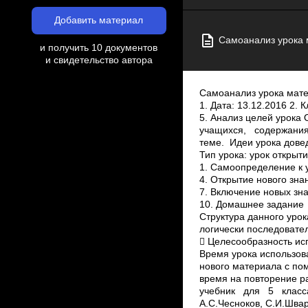
Добавить материал
Самоанализ урока м
и получить 10 документов
и свидетельство автора
Самоанализ урока математики, данного учителем Судаковой А.А. в рамках конкурса «Педагогический дебют» 1. Дата: 13.12.2016 2. Класс: 5 3. Тема урока: Площадь прямоугольника 4. Номер урока по КТП: 67 5. Анализ целей урока Обоснована постановка целей урока с учетом возрастных и индивидуальных особенностей учащихся, содержания учебного материала, места данного урока в системе уроков по теме. Идеи урока доведены до учащихся. Цели урока достигнуты. 6. Анализ организации урока  Тип урока: урок открытия нового знания.  Форма его проведения: классно – урочная  Структура: 1. Самоопределение к учебной деятельности 2. Актуализация знаний 3. Постановка учебной задачи 4. Открытие нового знания 5. Физминутка 6. Первичное закрепление новых знаний 7. Включение новых знаний в систему знаний и повторение 8. Гимнастика для глаз 9. Самостоятельная работа 10. Домашнее задание 11. Рефлексия Структура данного урока соответствует его цели и типу. Этапы урока взаимосвязаны и логически последовательны, переход от одного этапа к другому осуществляется с помощью проблемных связок.  Целесообразность использования времени: Время урока использовалось рационально: большую часть урока составило изучение нового материала с помощью практической деятельности учащихся; было отведено время на повторение ранее изученного материала и закрепление материала текущего урока. Оборудование: учебник для 5 класса общеобразоват. Учреждений /Н.Я. Виленкин, В.И.Жохов, А.С.Чесноков, С.И.Шварцбурд. – 9­е изд., стереотип. – М. : Мнемозина, 2001. – 384 с.: ил., презентация, электронная физминутка, раздаточный материал: таблички, карточки с индивидуальными заданиями, карточка­помощник, картинки для рефлексии.  Рациональность учителя: Уровень познавательной активности учащихся класса достаточный. Во время изучения ново