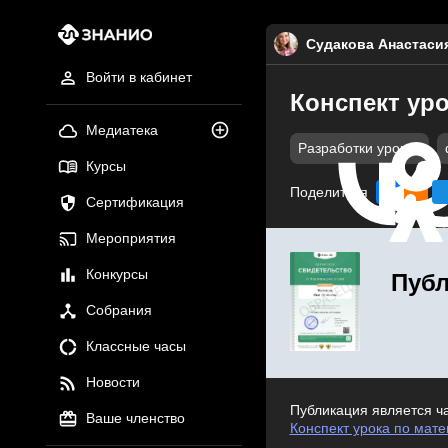
Судакова Анастаси
Войти в кабинет
Конспект уро
Медиатека
Разработки уроков
Курсы
Поделиться
Сертификация
Мероприятия
Конкурсы
Публ
Собрания
Классные часы
Новости
Публикация является ч
Ваше членство
Конспект урока по мат