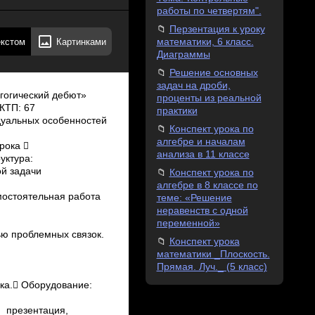
работы по четвертям".
Перзентация к уроку
екстом
Картинками
математики, 6 класс.
Диаграммы
Решение основных
задач на дроби,
 Поставленных целей и задач урок в целом достиг. На этапе рефлексии учащиеся подвели итог урока, оценили уровень своих достижений и  качества работы на уроке. Основным показателем результативности будет оценочный результат проведённой самостоятельной работы по первичному усвоению знаний. 9. Анализ эмоциональной атмосферы, культура общения. На протяжении урока поддерживалась хорошая рабочая атмосфера. Велась работа по развитию коммуникативных УУД: работа в группах и парах, корректное ведение дискуссии. Отношения с учениками строились доброжелательные, сотруднические. Я старалась следить за качеством своей речи: оптимальностью её темпа, дикцией, образностью, эмоциональностью; соблюдая педагогическую культуру, такт, и имея соответствующий внешний вид.10. Анализ рефлексии: Этап рефлексии условно был разделён на три под­этапа: 1. Обобщение. Ученики еще раз остановились на практической значимости полученных ими на уроке знаний и умений. 2. Итог урока. Ученики выделили новое из системы знаний по теме «Площадь». В помощь ученикам был предложен кластер, созданный ими в начале урока. 3. Самооценка деятельности с помощью «Лесенки успеха». 11. Анализ домашнего задания: Предложенные задания домашней работы соответствуют теме и цели урока. Объём домашнего задания оптимален и прокомментирован учащимся. Стандартные задания учебника расширены творческим заданием. 12. Недостатки урока.
проценты из реальной
практики
Конспект урока по
алгебре и началам
анализа в 11 классе
Конспект урока по
алгебре в 8 классе по
теме: «Решение
неравенств с одной
переменной»
Конспект урока
математики _Плоскость.
Прямая. Луч._ (5 класс)