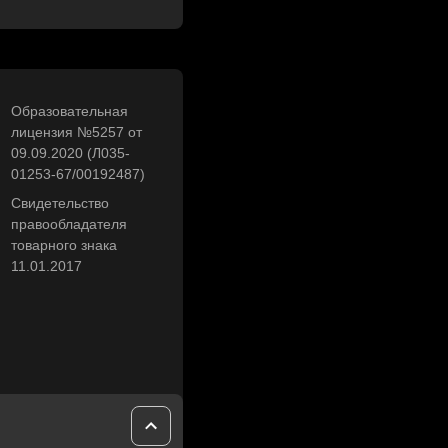
Образовательная
лицензия №5257 от
09.09.2020 (Л035-
01253-67/00192487)
Свидетельство
правообладателя
товарного знака
11.01.2017