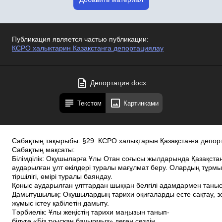
Публикация является частью публикации:
КСРО халыктарин Казакстанга депортациялау
Депортация.docx
Текстом
Картинками
Сабақтың тақырыбы: §29 КСРО халықтарын Қазақстанға депор
Сабақтың мақсаты:
Білімділік: Оқушыларға Ұлы Отан соғысы жылдарында Қазақста
аударылған ұлт өкілдері туралы мағұлмат беру. Олардың тұрмы
тіршілігі, өмірі туралы баяндау.
Қоныс аударылған ұлттардан шыққан белгілі адамдармен таны
Дамытушылық: Оқушылардың тарихи оқиғаларды есте сақтау, з
жұмыс істеу қабілетін дамыту.
Тәрбиелік: Ұлы жеңістің тарихи маңызын танып­
білуге «Біз туысқан бауырмыз» деген сөздің