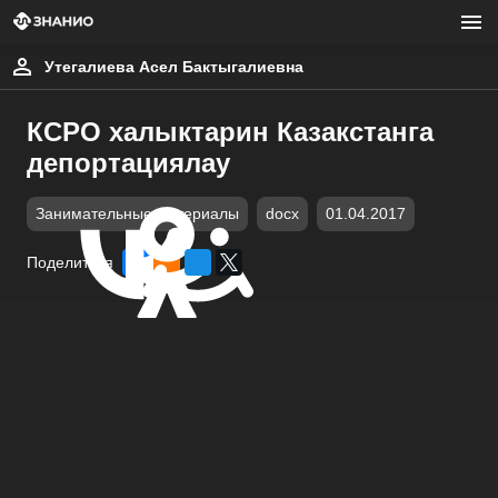
Утегалиева Асел Бактыгалиевна
КСРО халыктарин Казакстанга
депортациялау
Занимательные материалы
docx
01.04.2017
Поделиться