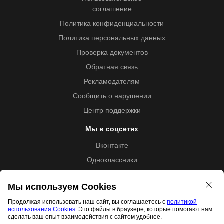
соглашение
Политика конфиденциальности
Политика персональных данных
Проверка документов
Обратная связь
Рекламодателям
Сообщить о нарушении
Центр поддержки
Мы в соцсетях
Вконтакте
Одноклассники
Youtube
Мы используем Cookies
Продолжая использовать наш сайт, вы соглашаетесь с
политикой
использования Cookies
. Это файлы в браузере, которые помогают нам
Образовательная лицензия №5257 от 09.09.2020 (Л035-
сделать ваш опыт взаимодействия с сайтом удобнее.