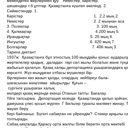
мекендеген жерлерінен қуу. Немістер, кәрістер,
шешендер т.б ұлттар Қазақстанға күштеп әкелінді. 2.
Сәйкестендір. 1.
Кәрістер 1. 2,2 мың 2.
Немістер 2. 2 мыңнан аса
3. Поляктар 3. 100 мың
4. Қалмақтар 4.200 мың 5.
Ирандықтар 5. 25 мың 6.
Ингуштар 6. 420 мың 7.
Болгарлар 7. 406 мың 3.
Тарихи диктант.
1937ж Қазақстанға бұл этностың 100 мыңдайы қоныс аударыл
жертөлелер қаздық , даладан гөрі сәл жылы болатын және түнд
жабысып қалатын. Қазақ халқы депортацияға ұшырағандарға қ
көрсетті. Жүз мыңдаған отбасы мүшелері бір­
бірлерінен көз жазып қалды, олардың кейбіреуі бала­
шағасынан мәңгілікке айырылды. Қуғын –
сүргінге ұшыраған халық
өкілдері қазақ жерінде екінші Отанын тапты. Бағалау.
Үйге тапсырма. Депортация кезінде Қазақстанда қалып қойған, 
дамуына үлес қосып жүрген Г Бельгер туралы мәлімет жинау.
жауап беру.
Кері байланыс. Бүгінгі сабақтан не үйрендім? Стикер арқылы с
толтырады.
Сабақ аяқталды.Қарасу орта жалпы білім беретін орта мектебі