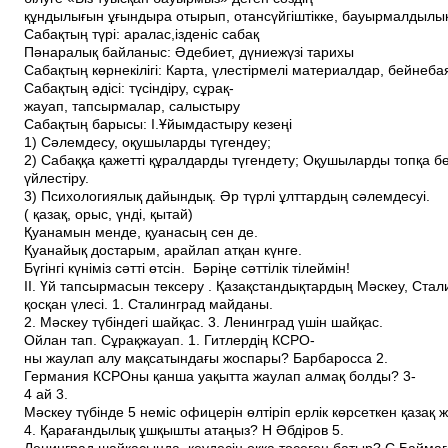
құндылығын ұғындыра отырып, отансүйгіштікке, бауырмалдылыққ
Сабақтың түрі: аралас,ізденіс сабақ
Пәнаралық байланыс: Әдебиет, дүниежүзі тарихы
Сабақтың көрнекілігі: Карта, үлестірмелі материалдар, бейнеб
Сабақтың әдісі: түсіндіру, сұрақ­
жауап, тапсырмалар, салыстыру
Сабақтың барысы: І.Ұйымдастыру кезеңі
1) Сәлемдесу, оқушыларды түгендеу;
2) Сабаққа қажетті құралдарды түгендету; Оқушыларды топқа б
үйлестіру.
3) Психологиялық дайындық. Әр түрлі ұлттардың сәлемдесуі.
( қазақ, орыс, үнді, қытай)
Қуанамын менде, қуанасың сен де.
Қуанайық достарым, арайлап атқан күнге.
Бүгінгі күніміз сәтті өтсін. Бәріңе сәттілік тілеймін!
ІІ. Үй тапсырмасын тексеру . Қазақстандықтардың Мәскеу, Ст
қосқан үлесі. 1. Сталинград майданы.
2. Мәскеу түбіндегі шайқас. 3. Ленинград үшін шайқас.
Ойлан тап. Сұрақ­жауап. 1. Гитлердің КСРО­
ны жаулап алу мақсатындағы жоспары? Барбаросса 2.
Германия КСРО­ны қанша уақытта жаулап алмақ болды? 3­
4 ай 3.
Мәскеу түбінде 5 неміс офицерін өлтіріп ерлік көрсеткен қазақ ж
4. Қарағандылық ұшқышты атаңыз? Н Әбдіров 5.