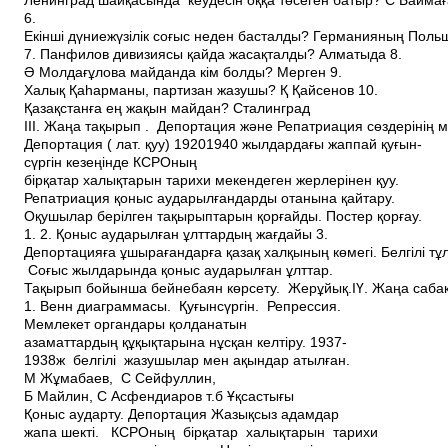
Ленинград шайқасында кеудесін оққа төсеген батыр? С Байма
6.
Екінші дүниежүзілік соғыс неден басталды? Германияның Польш
7. Панфилов дивизиясы қайда жасақталды? Алматыда 8.
Ә Молдағұлова майданда кім болды? Мерген 9.
Халық Қаһарманы, партизан жазушы? Қ Қайсенов 10.
Қазақстанға ең жақын майдан? Сталинград
ІІІ. Жаңа тақырып . Депортация және Репатриация сөздерінің 
Депортация ( лат. қуу)­ 1920­1940 жылдардағы жаппай қуғын­
сүргін кезеңінде КСРО­ның
бірқатар халықтарын тарихи мекендеген жерлерінен қуу.
Репатриация­ қоныс аударылғандарды отанына қайтару.
Оқушылар берілген тақырыптарын қорғайды. Постер қорғау.
1. 2. Қоныс аударылған ұлттардың жағдайы 3.
Депортацияға ұшырағандарға қазақ халқының көмегі. Белгілі тұ
Соғыс жылдарында қоныс аударылған ұлттар.
Тақырып бойынша бейнебаян көрсету. Жерұйық.ІҮ. Жаңа сабақт
1. Венн диаграммасы. Қуғын­сүргін. Репрессия.
Мемлекет органдары қолданатын
азаматтардың құқықтарына нұсқан келтіру. 1937­
1938ж белгілі жазушылар мен ақындар атылған.
М Жұмабаев, С Сейфуллин,
Б Майлин, С Асфендиаров т.б Ұқсастығы
Қоныс аударту. Депортация Жазықсыз адамдар
жапа шекті. КСРО­ның бірқатар халықтарын тарихи