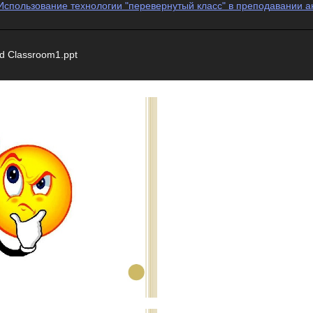
Использование технологии "перевернутый класс" в преподавании а
d Classroom1.ppt