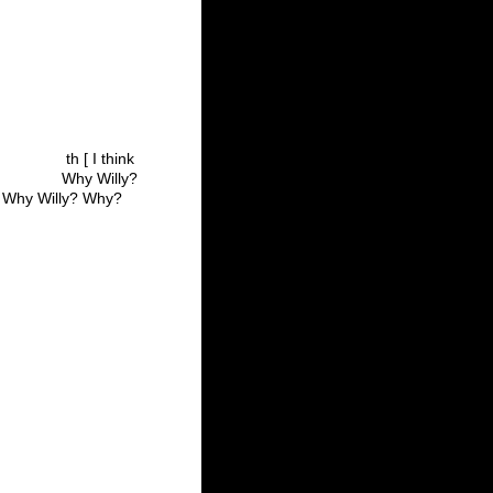
w] th [ I think
think Why Willy?
illy? Why?