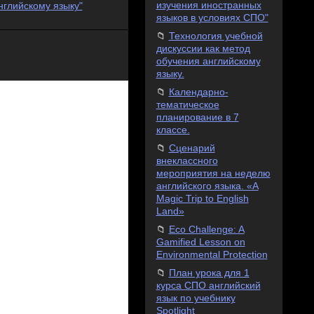
изучения иностранных
нглийскому языку"
языков в условиях СПО"
Технология учебной
дискуссии как метод
обучения английскому
языку.
Календарно-
тематическое
планирование в 7
классе.
Сценaрий
внеклaссного
мероприятия нa неделю
aнглийского языкa. «A
Magic Trip to English
Land»
Eco Challenge: A
Gamified Lesson on
Environmental Protection
План урока для 1
курса СПО английский
язык по учебнику
Spotlight