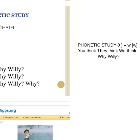
PHONETIC STUDY θ ] – w [
You think They think We 
Why Willy? Why W