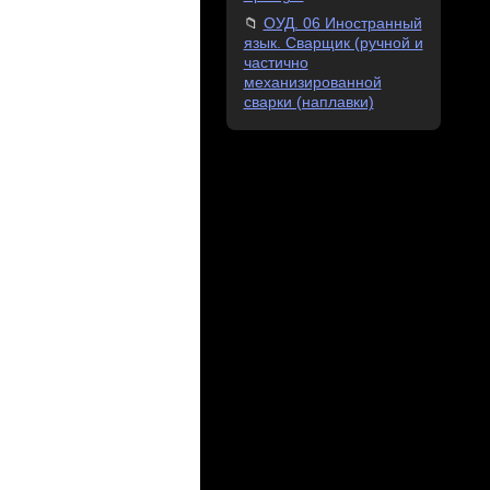
ОУД. 06 Иностранный
язык. Сварщик (ручной и
частично
механизированной
сварки (наплавки)