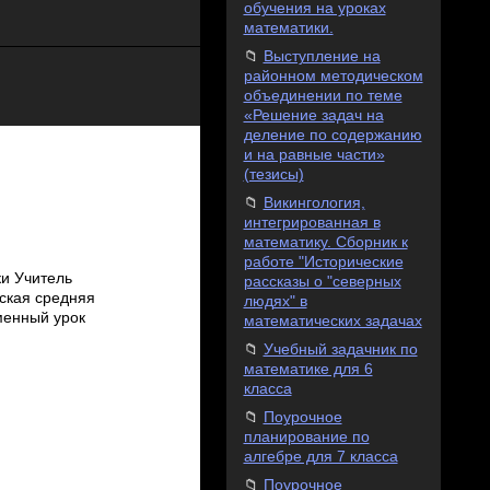
обучения на уроках
математики.
Выступление на
районном методическом
объединении по теме
«Решение задач на
деление по содержанию
и на равные части»
(тезисы)
Викингология,
интегрированная в
математику. Сборник к
работе "Исторические
и Учитель
рассказы о "северных
ская средняя
людях" в
менный урок
математических задачах
Учебный задачник по
математике для 6
класса
Поурочное
планирование по
алгебре для 7 класса
Поурочное