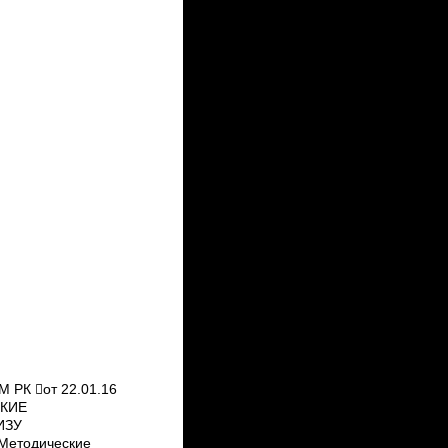
 РК от 22.01.16
СКИЕ
ИЗУ
етодические