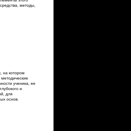
лементы этого
средства, методы,
, на котором
е методические
ности ученика, ее
глубокого и
й, для
ых основ.