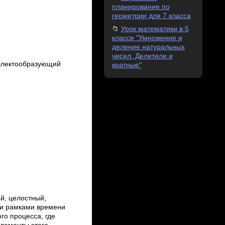
планирование по
геометрии для 7 класса
Урок математики в 5
классе "Умножение и
деление натуральных
чисел. Делители и
ллектообразующий
кратные"
й, целостный,
и рамками времени
го процесса, где