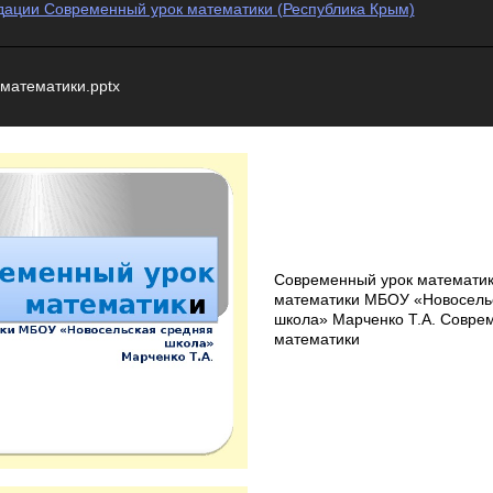
ации Современный урок математики (Республика Крым)
математики.pptx
Современный урок математик
математики МБОУ «Новосель
школа» Марченко Т.А. Совре
математики