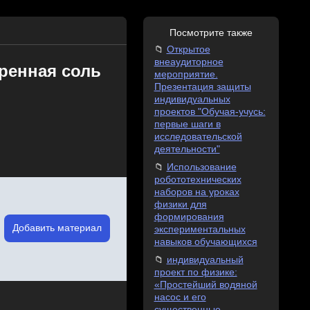
Посмотрите также
Открытое
внеаудиторное
аренная соль
мероприятие.
Презентация защиты
индивидуальных
проектов "Обучая-учусь:
первые шаги в
исследовательской
деятельности"
Использование
робототехнических
наборов на уроках
физики для
формирования
Добавить материал
экспериментальных
навыков обучающихся
индивидуальный
проект по физике:
«Простейший водяной
насос и его
существенные