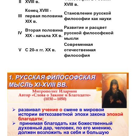
II
XVIII в.
XVIII в.
Конец XVIII -
Становление русской
III
первая половина
философии как науки
XIX в.
Развитие и расцвет
Вторая половина
IV
русской философской
XIX - начала XX в.
мысли
Современная
V
С 20-х гг. XX в.
отечественная
философия